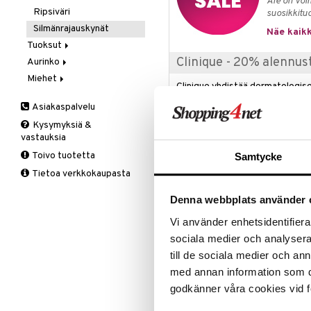
Ale on voi
Ripsiväri
suosikkitu
Silmänrajauskynät
Näe kaikk
Tuoksut
Clinique - 20% alennus
Aurinko
Aromatics Elixir
Miehet
Calyx
Aurinkosuoja
Clinique yhdistää dermatologise
Clinique Happy
3-Vaihetta Miehille
kaikille ihotyypeille. Keskittyen
Asiakaspalvelu
koostumuksiin Clinique tarjoaa k
Clinique Happy For Men
Ironhoito
kehitettynä antamaan näkyviä tu
Kysymyksiä &
Kirkastus
vastauksia
Kosteutus & Soujaus
Tarjous on voimassa 16.8.2026 asti
Toivo tuotetta
Samtycke
Parranajo &
Tietoa verkkokaupasta
Ihonpuhdistus
Tuotetieto
Denna webbplats använder 
Cream Shaper For Eyes - Clinique
antaen hitusen hehkua. Muotoilee ja 
Vi använder enhetsidentifierar
sociala medier och analysera 
Vedenpitävä - kestää myös hien.
Helppo teroittaa.
till de sociala medier och a
Silmälääkärin testaama.
med annan information som du 
Käyttö
godkänner våra cookies vid f
Teroita kynä varovaisesti ja piirrä 