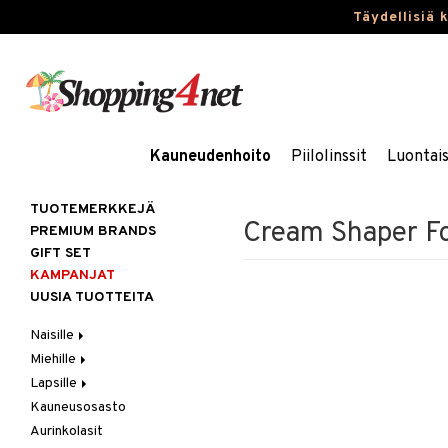
Täydellisiä 
Kauneudenhoito
Piilolinssit
Luontai
TUOTEMERKKEJÄ
Cream Shaper F
PREMIUM BRANDS
GIFT SET
KAMPANJAT
UUSIA TUOTTEITA
Naisille
Miehille
Hiukset
Lapsille
Ihonhoito
Hiukset
Gift Set
Kauneusosasto
Korut
Ihonhoito
Kosmetiikkalaukkuja
Harjat / Kammat
Aurinkotuotteet
Hiustenlähtö
Aurinkolasit
Kosmetiikka
Parfyymit
Kylpytuotteita
Hiuskuurit
Erikoistuotteet
Kaulakorut
Hiusväri
Aurinkotuotteet