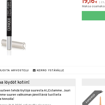
19,16
€
(
23
Maksa osamaksul
RJOITA ARVOSTELU
KERRO YSTÄVÄLLE
a löydöt kotiin!
isuuteen tehdä löytöjä suuresta ALEstamme. Juuri
mme suuren valikoiman jännittäviä tuotteita
kampanja
a hinnoilla!