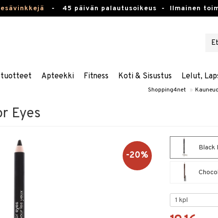
kesävinkkejä
-
45 päivän palautusoikeus -
Ilmainen toim
stuotteet
Apteekki
Fitness
Koti & Sisustus
Lelut, Lap
Shopping4net
»
Kauneud
or Eyes
Black
-20%
Chocol