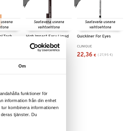
 useana
Saatavana useana
Saatavana useana
htona
vaihtoehtona
vaihtoehtona
el Tech
High Impact Easy Liquid
Quickliner For Eyes
Liner
CLINIQUE
CLINIQUE
23,95
22,36
(
21,95
€
)
(
29,94
€
)
(
27,95
€
)
€
€
Om
-20%
andahålla funktioner för
n information från din enhet
 tur kombinera informationen
 useana
 deras tjänster. Du
htona
 For Eyes