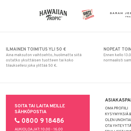
ILMAINEN TOIMITUS YLI 50 €
NOPEAT TOI
Aina maksuton vaihtoehto, huolimatta siitä
Ennen kello 13.
ostatko yksittäisen tuotteen tai koko
normaalisti sa
tilauksellesi joka ylittää 50 €.
ASIAKASPA
SOITA TAI LAITA MEILLE
OMA PROFIILI
SÄHKÖPOSTIA
KYSYMYKSIÄ &
0800 9 18486
OLEN UNOHTAN
OTA YHTEYTT
AUKIOLOAJAT: 10.00 - 16.00