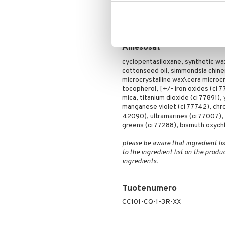
siistit viivat. Halutessasi voimak
paksumpaa päätä. Häivytä väri sor
jälkeen, jotta kynä säilyttää sen
meikinpoistoaineella.
Ainesosat
cyclopentasiloxane, synthetic w
cottonseed oil, simmondsia chinen
microcrystalline wax\cera microcri
tocopherol, [+/- iron oxides (ci 7
mica, titanium dioxide (ci 77891),
manganese violet (ci 77742), chro
42090), ultramarines (ci 77007), 
greens (ci 77288), bismuth oxychl
please be aware that ingredient lis
to the ingredient list on the produ
ingredients.
Tuotenumero
CC101-CQ-1-3R-XX