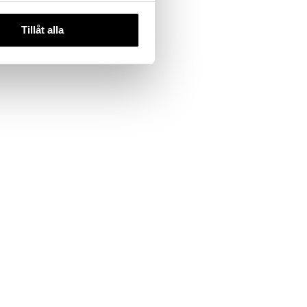
,95
€
)
Tillåt alla