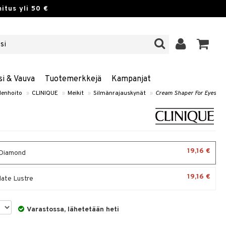
itus yli 50 €
si & Vauva
Tuotemerkkejä
Kampanjat
enhoito
»
CLINIQUE
»
Meikit
»
Silmänrajauskynät
»
Cream Shaper For Eyes
19,16 €
 Diamond
19,16 €
ate Lustre
Varastossa, lähetetään heti