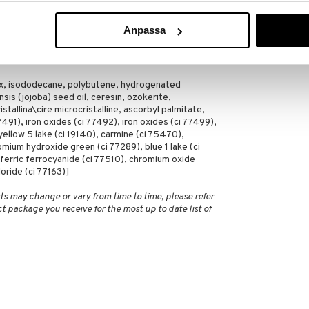
CLINIQUE
kaammat ja intensiivisemmät linjat voit käyttää kynän
menpäillä. Aseta aina kynän kansi paikoilleen käytön
19,16
(
23
€
Anpassa
 samettisen koostumuksensa. Poista Cliniquen
ax, isododecane, polybutene, hydrogenated
sis (jojoba) seed oil, ceresin, ozokerite,
stallina\cire microcristalline, ascorbyl palmitate,
7491), iron oxides (ci 77492), iron oxides (ci 77499),
 yellow 5 lake (ci 19140), carmine (ci 75470),
mium hydroxide green (ci 77289), blue 1 lake (ci
ferric ferrocyanide (ci 77510), chromium oxide
oride (ci 77163)]
ts may change or vary from time to time, please refer
ct package you receive for the most up to date list of