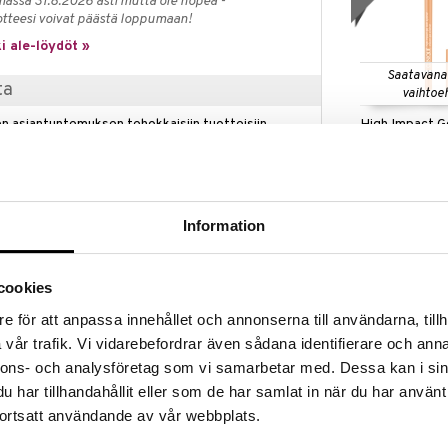
massa 31.8.2026 asti mutta ole nopea -
otteesi voivat päästä loppumaan!
i ale-löydöt »
Saatavana
ta
vaihtoe
High Impact G
n asiantuntemuksen tehokkaisiin tuotteisiin
Eyeliner
 allergiatestattuihin ja hajusteettomiin
CLINIQUE
aikkea ihonhoidosta ja meikistä tuoksuihin –
loksia ja hellävaraisen kokemuksen iholle.
17,56
alk.
€
, tai niin kauan kuin tuotteita riittää.
Information
kampanja
cookies
 on samettinen, pehmeä ja muotoileva eyeliner
rajaa intensiivisellä ja kestävällä värillä.
e för att anpassa innehållet och annonserna till användarna, tillh
vår trafik. Vi vidarebefordrar även sådana identifierare och anna
nnons- och analysföretag som vi samarbetar med. Dessa kan i sin
Saatavana
har tillhandahållit eller som de har samlat in när du har använt
vaihtoe
ortsatt användande av vår webbplats.
Cream Shaper
lyhyet, kevyet viivat ripsirajaan, jotta saat ohuet ja