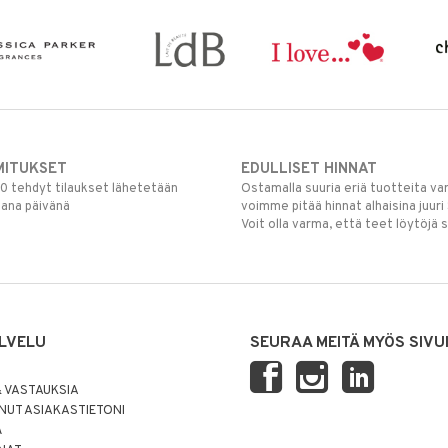
MITUKSET
EDULLISET HINNAT
00 tehdyt tilaukset lähetetään
Ostamalla suuria eriä tuotteita 
mana päivänä
voimme pitää hinnat alhaisina juuri
Voit olla varma, että teet löytöjä 
LVELU
SEURAA MEITÄ MYÖS SIVU
 VASTAUKSIA
UT ASIAKASTIETONI
Ä