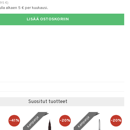
,95
€
)
la alkaen 5 € per kuukausi.
LISÄÄ OSTOSKORIIN
Suositut tuotteet
kampanja
kampanja
-41%
-20%
-20%