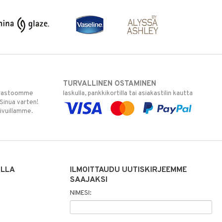
TURVALLINEN OSTAMINEN
varastoomme
laskulla, pankkikortilla tai asiakastilin kautta
 Sinua varten!
sivuillamme.
ILLA
ILMOITTAUDU UUTISKIRJEEMME
SAAJAKSI
NIMESI: