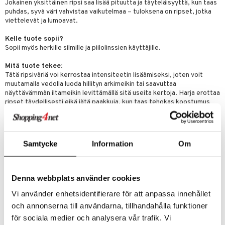
Jokainen yksittäinen ripsi saa lisää pituutta ja täyteläisyyttä, kun taas
puhdas, syvä väri vahvistaa vaikutelmaa – tuloksena on ripset, jotka
viettelevät ja lumoavat.
Kelle tuote sopii?
Sopii myös herkille silmille ja piilolinssien käyttäjille.
Mitä tuote tekee:
Tätä ripsiväriä voi kerrostaa intensiteetin lisäämiseksi, joten voit
muutamalla vedolla luoda hillityn arkimeikin tai saavuttaa
näyttävämmän iltameikin levittämällä sitä useita kertoja. Harja erottaa
ripset täydellisesti eikä jätä paakkuja, kun taas tehokas koostumus
varmistaa, että ripsiväri ei leviä vaan pysyy paikoillaan.
Cliniquen takuu silmien turvallisuudesta.
Tehokas meikki, joka on hellävarainen silmille.
Samtycke
Information
Om
- Silmälääkärin testaama
- Turvallinen herkille silmille
- Turvallinen piilolinssien käyttäjille
Denna webbplats använder cookies
Käyttö
Vi använder enhetsidentifierare för att anpassa innehållet
Aloita ripsien tyvestä ja "keinuta" harjaa puolelta toiselle, kunnes
saavutat ripsien kärjet.
och annonserna till användarna, tillhandahålla funktioner
Toista, jos haluat intensiivisemmän ilmeen.
för sociala medier och analysera vår trafik. Vi