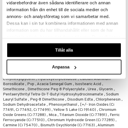
vidarebefordrar även sådana identifierare och annan
Pidä harjaa pystysuorassa, kun levität alaripsiin.
information från din enhet till de sociala medier och
Älä vedä harjaa sisään ja ulos säiliöstä, koska ilma voi päästä
sisään ja kuivattaa ripsivärin.
annons- och analysföretag som vi samarbetar med.
Dessa kan i sin tur kombinera informationen med annan
Anna ripsivärin kuivua levityskertojen välillä - näin vältät
paakkuuntumisen.
information som du har tillhandahållit eller som de har
Poista Clinique-silmämeikinpoistoaineellasi.
samlat in när du har använt deras tjänster. Du godkänner
våra cookies vid fortsatt användande av vår webbplats.
Ainesosat
Tillåt alla
Water\Aqua\Eau , Copernicia Cerifera (Carnauba) Wax\Cera
Carnauba\Cire De Carnauba , Stearic Acid , Glyceryl Stearate ,
Polyisobutene , Silica , Acrylates Copolymer , Aminomethyl
Anpassa
Propanediol , Vp/Eicosene Copolymer , Sodium Hyaluronate , Lauroyl
Lysine , Pantethine , Melanin , Panthenol , Hydrolyzed Wheat Protein ,
Ethylhexylglycerin , Hydroxyethylcellulose , Calcium Aluminum
Borosilicate , Pvp , Acacia Senegal Gum , Isostearic Acid ,
Simethicone , Dimethicone Peg-8 Polyacrylate , Urea , Glycerin ,
Pentaerythrityl Tetra-Di-T-Butyl Hydroxyhydrocinnamate , Sodium
Lauryl Sulfate , Peg-8 Dimethicone , Disodium Edta , Chlorphenesin ,
Sodium Dehydroacetate , Phenoxyethanol , [+/- Iron Oxides (Ci
77491, Ci 77492, Ci 77499) , Yellow 5 Lake (Ci 19140) , Chromium
Oxide Greens (Ci 77288) , Mica , Titanium Dioxide (Ci 77891) , Ferric
Ferrocyanide (Ci 77510) , Chromium Hydroxide Green (Ci 77289) ,
Carmine (Ci 75470) , Bismuth Oxychloride (Ci 77163) , Aluminum