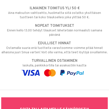
ILMAINEN TOIMITUS YLI 50 €
Aina maksuton vaihtoehto, huolimatta siitä ostatko yksittäisen
tuotteen tai koko tilauksellesi joka ylittää 50 €.
NOPEAT TOIMITUKSET
Ennen kello 13.00 tehdyt tilaukset lähetetään normaalisti samana
päivänä
EDULLISET HINNAT
Ostamalla suuria eriä tuotteita varastoomme voimme pitää hinnat
alhaisina juuri Sinua varten! Voit olla varma, että teet löytöjä sivuillamme.
TURVALLINEN OSTAMINEN
laskulla, pankkikortilla tai asiakastilin kautta