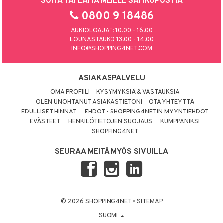
SOITA TAI LAITA MEILLE SÄHKÖPOSTIA
0800 9 18486
AUKIOLOAJAT: 10.00 - 16.00
LOUNASTAUKO 13.00 - 14.00
INFO@SHOPPING4NET.COM
ASIAKASPALVELU
OMA PROFIILI
KYSYMYKSIÄ & VASTAUKSIA
OLEN UNOHTANUT ASIAKASTIETONI
OTA YHTEYTTÄ
EDULLISET HINNAT
EHDOT - SHOPPING4NETIN MYYNTIEHDOT
EVÄSTEET
HENKILÖTIETOJEN SUOJAUS
KUMPPANIKSI
SHOPPING4NET
SEURAA MEITÄ MYÖS SIVUILLA
© 2026 SHOPPING4NET
•
SITEMAP
SUOMI