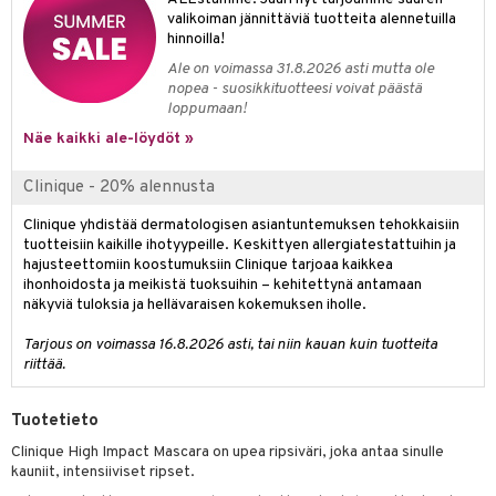
tuotetta
valikoiman jännittäviä tuotteita alennetuilla
teutus & Soujaus
hinnoilla!
 verkkokaupasta
Ale on voimassa 31.8.2026 asti mutta ole
ranajo & Ihonpuhdistus
nopea - suosikkituotteesi voivat päästä
loppumaan!
Näe kaikki ale-löydöt »
Clinique - 20% alennusta
Clinique yhdistää dermatologisen asiantuntemuksen tehokkaisiin
tuotteisiin kaikille ihotyypeille. Keskittyen allergiatestattuihin ja
hajusteettomiin koostumuksiin Clinique tarjoaa kaikkea
ihonhoidosta ja meikistä tuoksuihin – kehitettynä antamaan
näkyviä tuloksia ja hellävaraisen kokemuksen iholle.
Tarjous on voimassa 16.8.2026 asti, tai niin kauan kuin tuotteita
riittää.
Tuotetieto
Clinique High Impact Mascara on upea ripsiväri, joka antaa sinulle
kauniit, intensiiviset ripset.