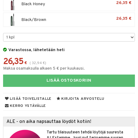
26,35 €
Black Honey
taloöljyt
kkivoide
talovoiteet
26,35 €
Black/Brown
tevoide
justusvoide
kipuna
Varastossa, lähetetään heti
teri
26,35
siväri
€
(
32,94
€
)
Maksa osamaksulla alkaen 5 € per kuukausi.
mänrajauskynät
LISÄÄ OSTOSKORIIN
t
matics Elixir
o
LISÄÄ TOIVELISTALLE
KIRJOITA ARVOSTELU
yx
inkosuoja
KERRO YSTÄVÄLLE
nique Happy
aihetta Miehille
spalvelu
ALE - on aika napsauttaa löydöt kotiin!
nique Happy For Men
nhoito
ksiä & vastauksia
Tartu tilaisuuteen tehdä löytöjä suuresta
kastus
ALEstamme. Juuri nyt tarjoamme suuren