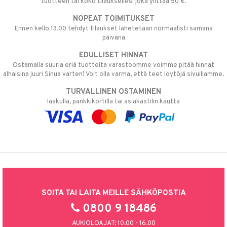
tuotteen tai koko tilauksellesi joka ylittää 50 €.
NOPEAT TOIMITUKSET
Ennen kello 13.00 tehdyt tilaukset lähetetään normaalisti samana
päivänä
EDULLISET HINNAT
Ostamalla suuria eriä tuotteita varastoomme voimme pitää hinnat
alhaisina juuri Sinua varten! Voit olla varma, että teet löytöjä sivuillamme.
TURVALLINEN OSTAMINEN
laskulla, pankkikortilla tai asiakastilin kautta
SOITA TAI LAITA MEILLE SÄHKÖPOSTIA
0800 9 18486
AUKIOLOAJAT: 10.00 - 16.00