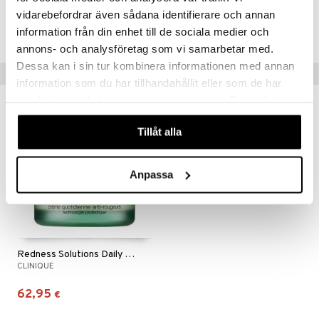
Tuotenumero
vidarebefordrar även sådana identifierare och annan
CCRSC-CQ-150-XX-XX
information från din enhet till de sociala medier och
annons- och analysföretag som vi samarbetar med.
Dessa kan i sin tur kombinera informationen med annan
Vinkkejä sinulle
information som du har tillhandahållit eller som de har
samlat in när du har använt deras tjänster. Du godkänner
våra cookies vid fortsatt användande av vår webbplats.
Tillåt alla
Anpassa
Redness Solutions Daily Relief Cream
CLINIQUE
62,95
€