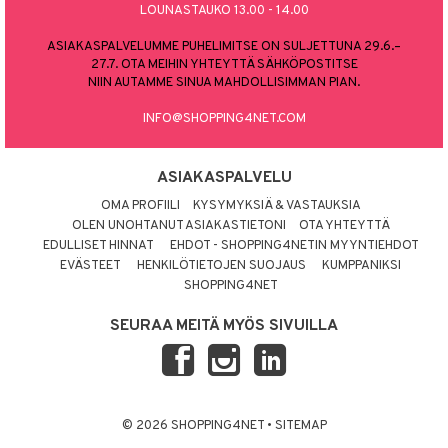
LOUNASTAUKO 13.00 - 14.00
ASIAKASPALVELUMME PUHELIMITSE ON SULJETTUNA 29.6.–
27.7. OTA MEIHIN YHTEYTTÄ SÄHKÖPOSTITSE
NIIN AUTAMME SINUA MAHDOLLISIMMAN PIAN.
INFO@SHOPPING4NET.COM
ASIAKASPALVELU
OMA PROFIILI
KYSYMYKSIÄ & VASTAUKSIA
OLEN UNOHTANUT ASIAKASTIETONI
OTA YHTEYTTÄ
EDULLISET HINNAT
EHDOT - SHOPPING4NETIN MYYNTIEHDOT
EVÄSTEET
HENKILÖTIETOJEN SUOJAUS
KUMPPANIKSI
SHOPPING4NET
SEURAA MEITÄ MYÖS SIVUILLA
© 2026 SHOPPING4NET
•
SITEMAP