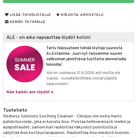
taloöljyt
likiilto
t
LISÄÄ TOIVELISTALLE
KIRJOITA ARVOSTELU
talovoiteet
lipuna
matics Elixir
o
KERRO YSTÄVÄLLE
ltenrajausväri
yx
inkosuoja
ALE - on aika napsauttaa löydöt kotiin!
makarvat
nique Happy
aihetta Miehille
spalvelu
Tartu tilaisuuteen tehdä löytöjä suuresta
miväri
nique Happy For Men
nhoito
ALEstamme. Juuri nyt tarjoamme suuren
ksiä & vastauksia
valikoiman jännittäviä tuotteita alennetuilla
kkisiveltmit
kastus
hinnoilla!
tuotetta
kkivoide
Ale on voimassa 31.8.2026 asti mutta ole
teutus & Soujaus
nopea - suosikkituotteesi voivat päästä
 verkkokaupasta
tevoide
ranajo & Ihonpuhdistus
loppumaan!
Näe kaikki ale-löydöt »
justusvoide
kipuna
Tuotetieto
teri
Redness Solutions Soothing Cleanser - Clinique onn extra mieto
puhdistusvoide, joka ei kuivata ihoa. Poistaa hellävaraisesti meikin ja
siväri
epäpuhtaudet, samoin kuin rauhoittaa näkyvästi punoitusta ja
säilyttää ihon kosteustasapainon. Rauhoiittaa ihoa miedosti kuorien.
mänrajauskynät