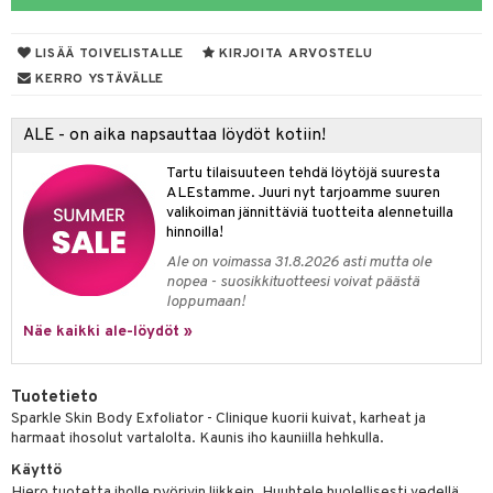
taloöljyt
likiilto
t
LISÄÄ TOIVELISTALLE
KIRJOITA ARVOSTELU
talovoiteet
lipuna
matics Elixir
o
KERRO YSTÄVÄLLE
ltenrajausväri
yx
inkosuoja
ALE - on aika napsauttaa löydöt kotiin!
makarvat
nique Happy
aihetta Miehille
spalvelu
Tartu tilaisuuteen tehdä löytöjä suuresta
miväri
nique Happy For Men
nhoito
ALEstamme. Juuri nyt tarjoamme suuren
ksiä & vastauksia
valikoiman jännittäviä tuotteita alennetuilla
kkisiveltmit
kastus
hinnoilla!
tuotetta
kkivoide
Ale on voimassa 31.8.2026 asti mutta ole
teutus & Soujaus
nopea - suosikkituotteesi voivat päästä
 verkkokaupasta
tevoide
ranajo & Ihonpuhdistus
loppumaan!
Näe kaikki ale-löydöt »
justusvoide
kipuna
Tuotetieto
teri
Sparkle Skin Body Exfoliator - Clinique kuorii kuivat, karheat ja
harmaat ihosolut vartalolta. Kaunis iho kauniilla hehkulla.
siväri
Käyttö
mänrajauskynät
Hiero tuotetta iholle pyörivin liikkein. Huuhtele huolellisesti vedellä.