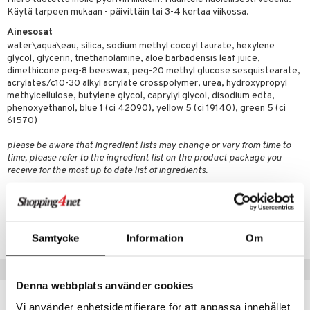
Käytä tarpeen mukaan - päivittäin tai 3-4 kertaa viikossa.
Ainesosat
water\aqua\eau, silica, sodium methyl cocoyl taurate, hexylene
glycol, glycerin, triethanolamine, aloe barbadensis leaf juice,
dimethicone peg-8 beeswax, peg-20 methyl glucose sesquistearate,
acrylates/c10-30 alkyl acrylate crosspolymer, urea, hydroxypropyl
methylcellulose, butylene glycol, caprylyl glycol, disodium edta,
phenoxyethanol, blue 1 (ci 42090), yellow 5 (ci 19140), green 5 (ci
61570)
please be aware that ingredient lists may change or vary from time to
time, please refer to the ingredient list on the product package you
receive for the most up to date list of ingredients.
Tuotenumero
CC072-CQ-200-XX-XX
Samtycke
Information
Om
Suositut tuotteet
Denna webbplats använder cookies
Vi använder enhetsidentifierare för att anpassa innehållet