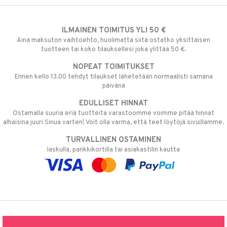
ILMAINEN TOIMITUS YLI 50 €
Aina maksuton vaihtoehto, huolimatta siitä ostatko yksittäisen
tuotteen tai koko tilauksellesi joka ylittää 50 €.
NOPEAT TOIMITUKSET
Ennen kello 13.00 tehdyt tilaukset lähetetään normaalisti samana
päivänä
EDULLISET HINNAT
Ostamalla suuria eriä tuotteita varastoomme voimme pitää hinnat
alhaisina juuri Sinua varten! Voit olla varma, että teet löytöjä sivuillamme.
TURVALLINEN OSTAMINEN
laskulla, pankkikortilla tai asiakastilin kautta