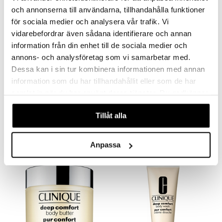
och annonserna till användarna, tillhandahålla funktioner
för sociala medier och analysera vår trafik. Vi
vidarebefordrar även sådana identifierare och annan
information från din enhet till de sociala medier och
annons- och analysföretag som vi samarbetar med.
Dessa kan i sin tur kombinera informationen med annan
Saatavana useana vaihtoehtona
information som du har tillhandahållit eller som de har
samlat in när du har använt deras tjänster. Du godkänner
Deep Comfort Body Moisture
Clinique Antiperspirant Deodorant Roll On
våra cookies vid fortsatt användande av vår webbplats.
CLINIQUE
CLINIQUE
Tillåt alla
19,95
17,95
alk.
€
€
Anpassa