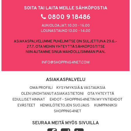
SOITA TAI LAITA MEILLE SÄHKÖPOSTIA
0800 9 18486
AUKIOLOAJAT: 10.00 - 16.00
LOUNASTAUKO 13.00 - 14.00
ASIAKASPALVELUMME PUHELIMITSE ON SULJETTUNA 29.6.–
27.7. OTA MEIHIN YHTEYTTÄ SÄHKÖPOSTITSE
NIIN AUTAMME SINUA MAHDOLLISIMMAN PIAN.
INFO@SHOPPING4NET.COM
ASIAKASPALVELU
OMA PROFIILI
KYSYMYKSIÄ & VASTAUKSIA
OLEN UNOHTANUT ASIAKASTIETONI
OTA YHTEYTTÄ
EDULLISET HINNAT
EHDOT - SHOPPING4NETIN MYYNTIEHDOT
EVÄSTEET
HENKILÖTIETOJEN SUOJAUS
KUMPPANIKSI
SHOPPING4NET
SEURAA MEITÄ MYÖS SIVUILLA