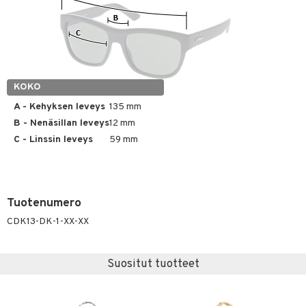
kastus
taloöljyt
kkivoide
teutus & Soujaus
talovoiteet
tevoide
ranajo & Ihonpuhdistus
justusvoide
KOKO
kipuna
A - Kehyksen leveys
135 mm
teri
B - Nenäsillan leveys
12 mm
siväri
C - Linssin leveys
59 mm
mänrajauskynät
Tuotenumero
CDK13-DK-1-XX-XX
Suositut tuotteet