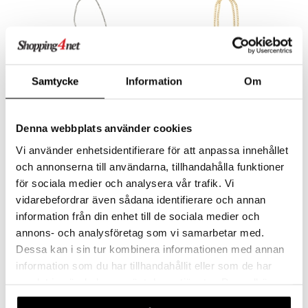
Samtycke
Information
Om
Denna webbplats använder cookies
75211-6009 Cat Silver Plated Sunglass Chain
75221-2009 AJA Curb Chain For Sunglasses
PILGRIM
PILGRIM
Vi använder enhetsidentifierare för att anpassa innehållet
och annonserna till användarna, tillhandahålla funktioner
24,95
24,95
€
€
för sociala medier och analysera vår trafik. Vi
vidarebefordrar även sådana identifierare och annan
information från din enhet till de sociala medier och
-44%
-36%
annons- och analysföretag som vi samarbetar med.
Dessa kan i sin tur kombinera informationen med annan
information som du har tillhandahållit eller som de har
samlat in när du har använt deras tjänster. Du godkänner
våra cookies vid fortsatt användande av vår webbplats.