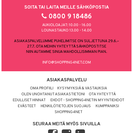
SOITA TAI LAITA MEILLE SÄHKÖPOSTIA
0800 9 18486
AUKIOLOAJAT: 10.00 - 16.00
LOUNASTAUKO 13.00 - 14.00
ASIAKASPALVELUMME PUHELIMITSE ON SULJETTUNA 29.6.–
27.7. OTA MEIHIN YHTEYTTÄ SÄHKÖPOSTITSE
NIIN AUTAMME SINUA MAHDOLLISIMMAN PIAN.
INFO@SHOPPING4NET.COM
ASIAKASPALVELU
OMA PROFIILI
KYSYMYKSIÄ & VASTAUKSIA
OLEN UNOHTANUT ASIAKASTIETONI
OTA YHTEYTTÄ
EDULLISET HINNAT
EHDOT - SHOPPING4NETIN MYYNTIEHDOT
EVÄSTEET
HENKILÖTIETOJEN SUOJAUS
KUMPPANIKSI
SHOPPING4NET
SEURAA MEITÄ MYÖS SIVUILLA