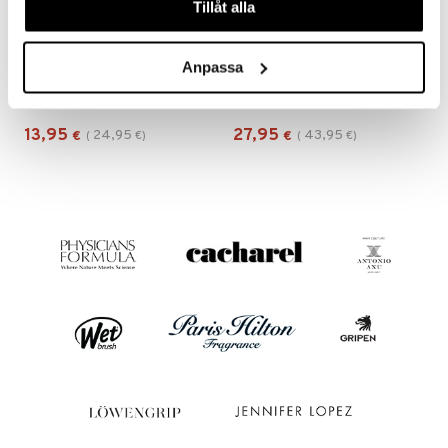
Tillåt alla
Anpassa
75221-6009 AJA Curb Chain For Sunglasses
75241-0004 YANSEL Sunglasses
PILGRIM
PILGRIM
13,95
27,95
24,95
43,95
€
(
€
)
€
(
€
)