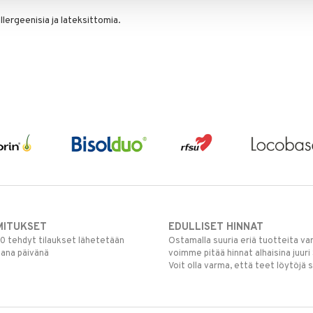
lergeenisia ja lateksittomia.
MITUKSET
EDULLISET HINNAT
00 tehdyt tilaukset lähetetään
Ostamalla suuria eriä tuotteita 
mana päivänä
voimme pitää hinnat alhaisina juuri
Voit olla varma, että teet löytöjä 