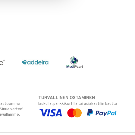
TURVALLINEN OSTAMINEN
varastoomme
laskulla, pankkikortilla tai asiakastilin kautta
 Sinua varten!
sivuillamme.