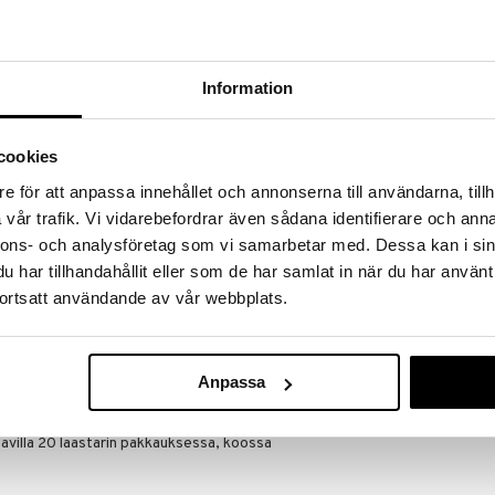
a löydöt kotiin!
isuuteen tehdä löytöjä suuresta ALEstamme. Juuri
mme suuren valikoiman jännittäviä tuotteita
Information
a hinnoilla!
massa 31.8.2026 asti mutta ole nopea -
otteesi voivat päästä loppumaan!
cookies
i ale-löydöt »
e för att anpassa innehållet och annonserna till användarna, tillh
vår trafik. Vi vidarebefordrar även sådana identifierare och anna
nnons- och analysföretag som vi samarbetar med. Dessa kan i sin
Snoreeze Mun
enän tukkoisuudesta, flunssasta tai allergiasta
har tillhandahållit eller som de har samlat in när du har använt
astarit avaavat varovasti hengitystiet ja parantavat
SNOREEZE
ortsatt användande av vår webbplats.
täen kuorsausta.
10,49
€
tuu flunssasta, allergiasta tai nenän tukkoisuudesta
Anpassa
avilla 20 laastarin pakkauksessa, koossa