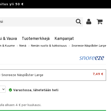
itus yli 50 €
si & Vauva
Tuotemerkkejä
Kampanjat
en & Kuume
»
Nenä
»
Nenän vuoto & tukkoisuus
»
Snoreeze Näsplåster Large
7,49 €
 - Snoreeze Näsplåster Large
Varastossa, lähetetään heti
la alkaen 4 € per kuukausi.