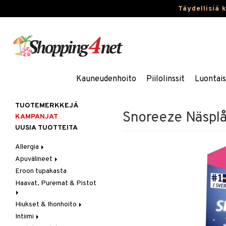
Täydellisiä 
Kauneudenhoito
Piilolinssit
Luontai
TUOTEMERKKEJÄ
Snoreeze Näsplå
KAMPANJAT
UUSIA TUOTTEITA
Allergia
Apuvälineet
Nenäsuihkeet
Eroon tupakasta
Silmätipat
Hygienia
Haavat, Puremat & Pistot
Kävely & Seisominen
Kylpy / WC
Hiukset & Ihonhoito
Ensiapu
Saa kiinni & Ylety
Intiimi
Haavat
Erityistuotteet