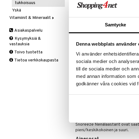
Vitamiinit & Mineraalit
ALE - on aika napsautta
tukkoisuus
Tukisukat
Yliherkkyys ruoalle
Yskä
Polvisukat
Laktoori-intoleranssi
Tartu tila
Vitamiinit & Mineraalit
Tukisukat
Päivittäin
nyt tarjoa
Samtycke
alennetuill
A,D,E & K
Asiakaspalvelu
B-Vitamiinit
Ale on voi
Kysymyksiä &
suosikkitu
C-Vitamiinit
Denna webbplats använder 
vastauksia
Näe kaikk
Kalsium
Toivo tuotetta
Vi använder enhetsidentifierar
Kromi
Tietoa verkkokaupasta
sociala medier och analysera 
Magnesium
Tuotetieto
till de sociala medier och a
Multivitamiinit
Snoreeze Nenälaastarit hoitavat n
med annan information som du 
Muut
johtuvaa kuorsausta. Joustavat la
godkänner våra cookies vid f
Rauta
ilmavirtausta, tehokkaasti vähen
Seleeni
Ominaisuudet:
Sinkki
Lievittää kuorsausta, joka joh
Hypoallergeeninen
Latex-vapaa
Snoreeze Nenälaastarit ovat saat
pieni/keskikokoinen ja suuri.