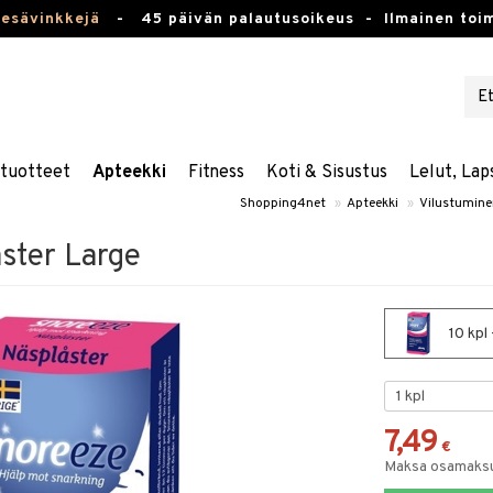
kesävinkkejä
-
45 päivän palautusoikeus -
Ilmainen toim
stuotteet
Apteekki
Fitness
Koti & Sisustus
Lelut, Lap
Shopping4net
»
Apteekki
»
Vilustumin
ster Large
10 kpl
7,49
€
Maksa osamaksul