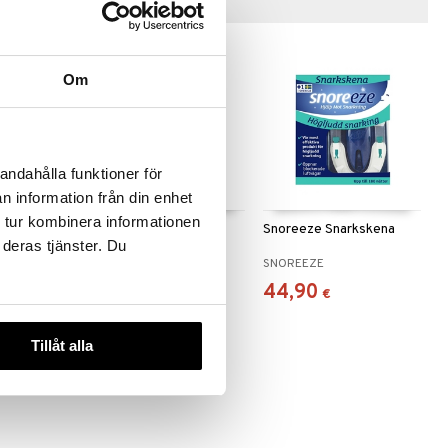
Vinkkejä sinulle
Om
andahålla funktioner för
n information från din enhet
 tur kombinera informationen
remsor
Snoreeze Nässpray
Snoreeze Snarkskena
 deras tjänster. Du
SNOREEZE
SNOREEZE
18,90
44,90
€
€
Tillåt alla