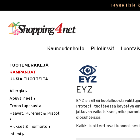
Täydellisiä 
Kauneudenhoito
Piilolinssit
Luontai
TUOTEMERKKEJÄ
KAMPANJAT
UUSIA TUOTTEITA
EYZ
Allergia
Apuvälineet
Nenäsuihkeet
EYZ sisältää huolellisesti valittuj
Eroon tupakasta
Silmätipat
Hygienia
Protect -tuotteessa käytetyn ainu
jatkuvan vaikutuksen, mikä parant
Haavat, Puremat & Pistot
Kävely & Seisominen
olosuhteissa.
Kylpy / WC
Kaikki tuotteet ovat luonnollisesti
Hiukset & Ihonhoito
Ensiapu
Saa kiinni & Ylety
Intiimi
Haavat
Erityistuotteet