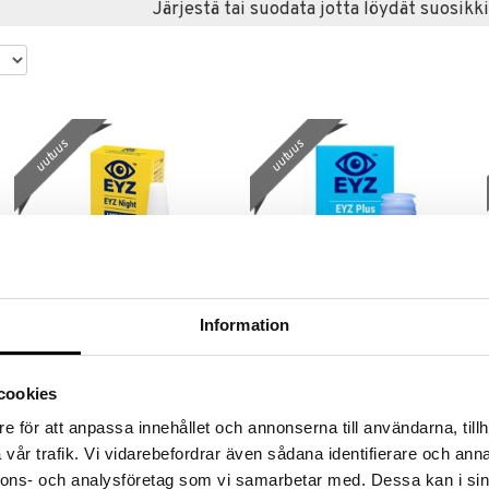
Järjestä tai suodata jotta löydät suosikki
uutuus
uutuus
Information
EYZ Night
EYZ Plus
cookies
EYZ
EYZ
Tehokas silmänhoito ja suoja
Voitelevat silmätipat, jotka
e för att anpassa innehållet och annonserna till användarna, tillh
ympäri vuorokauden – yöllä ja
sisältävät mm. hyaluronihappoa,
vår trafik. Vi vidarebefordrar även sådana identifierare och anna
päivällä.
levokarnitiinia ja sinkkiä.
14,50
14,90
€
€
nnons- och analysföretag som vi samarbetar med. Dessa kan i sin