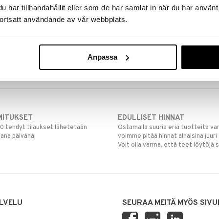
har tillhandahållit eller som de har samlat in när du har använt
ortsatt användande av vår webbplats.
Anpassa
MITUKSET
EDULLISET HINNAT
00 tehdyt tilaukset lähetetään
Ostamalla suuria eriä tuotteita 
mana päivänä
voimme pitää hinnat alhaisina juuri
Voit olla varma, että teet löytöjä 
LVELU
SEURAA MEITÄ MYÖS SIVU