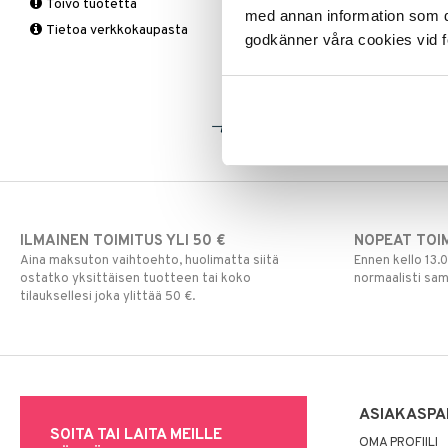
Vitamiinit & Mineraalit
Toivo tuotetta
tukkoisuus
Tukisukat
Yliherkkyys ruoalle
Kromi
med annan information som du 
Tietoa verkkokaupasta
Magnesium
Polvisukat
Laktoori-intoleranssi
godkänner våra cookies vid f
Multivitamiinit
Tukisukat
Päivittäin
Muut
Rauta
Seleeni
Sinkki
ILMAINEN TOIMITUS YLI 50 €
NOPEAT TOI
Aina maksuton vaihtoehto, huolimatta siitä
Ennen kello 13.
ostatko yksittäisen tuotteen tai koko
normaalisti sa
tilauksellesi joka ylittää 50 €.
ASIAKASPA
SOITA TAI LAITA MEILLE
OMA PROFIILI