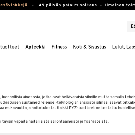
kesävinkkejä
-
45 päivän palautusoikeus -
Ilmainen toim
stuotteet
Apteekki
Fitness
Koti & Sisustus
Lelut, Lap
a, luonnollisia ainesosia, jotka ovat hellävaraisia silmille mutta samalla teh
tlaatuisen sustained release -teknologian ansiosta silmäsi saavat pitkäk
aa mukavuutta ja hoitotulosta. Kaikki EYZ-tuotteet on testattu huolellisest
 täysin vapaita haitallisista säilöntäaineista ja fosfaateista.