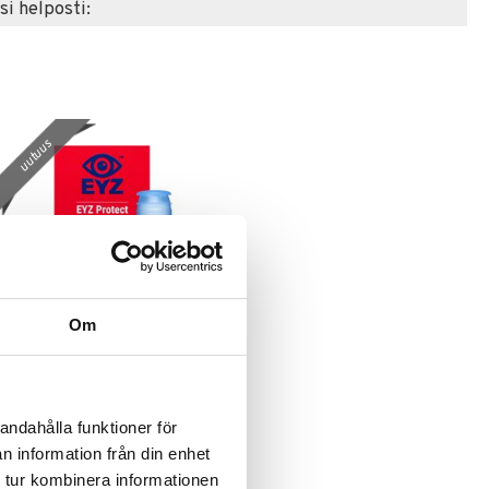
si helposti:
uutuus
Om
EYZ Protect
EYZ
Kosteuttavat silmätipat, jotka
andahålla funktioner för
suojaavat, kosteuttavat ja
n information från din enhet
lievittävät.
21,90
€
 tur kombinera informationen