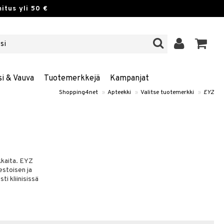
itus yli 50 €
si & Vauva
Tuotemerkkejä
Kampanjat
Shopping4net
»
Apteekki
»
Valitse tuotemerkki
»
EYZ
okkaita. EYZ
estoisen ja
i kliinisissä