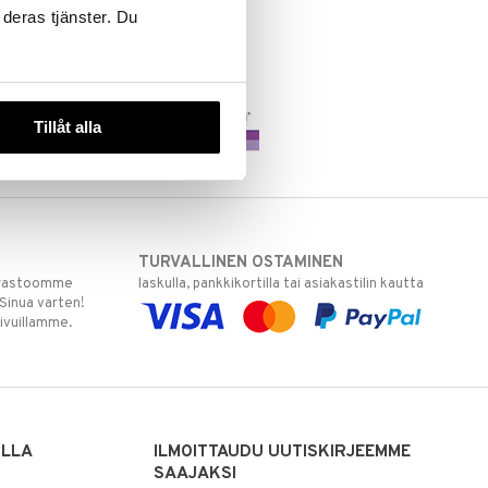
 deras tjänster. Du
Tillåt alla
TURVALLINEN OSTAMINEN
varastoomme
laskulla, pankkikortilla tai asiakastilin kautta
 Sinua varten!
sivuillamme.
ILLA
ILMOITTAUDU UUTISKIRJEEMME
SAAJAKSI