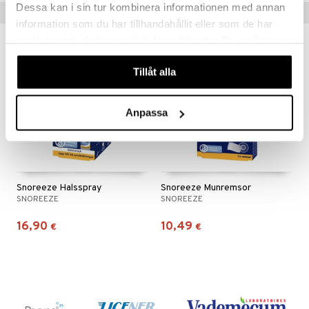
Dessa kan i sin tur kombinera informationen med annan
Vinkkejä sinulle
information som du har tillhandahållit eller som de har
samlat in när du har använt deras tjänster. Du godkänner
våra cookies vid fortsatt användande av vår webbplats.
Tillåt alla
Anpassa
Snoreeze Halsspray
Snoreeze Munremsor
SNOREEZE
SNOREEZE
16,90
10,49
€
€