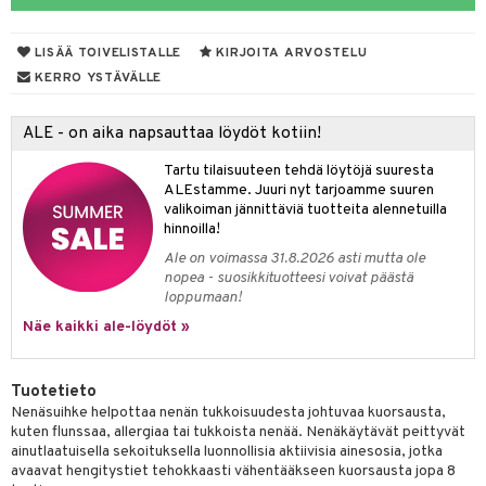
talovoiteet
mmastahnat
 Suolisto
asapaino
LISÄÄ TOIVELISTALLE
KIRJOITA ARVOSTELU
masväliharjat
memittarit
uoto
kamat
KERRO YSTÄVÄLLE
paiden hoito
va nenä
nit & Mineraalit
us
ALE - on aika napsauttaa löydöt kotiin!
än vuoto & tukkoisuus
hyvinvointi
Tartu tilaisuuteen tehdä löytöjä suuresta
kat
kyys ruoalle
ALEstamme. Juuri nyt tarjoamme suuren
valikoiman jännittäviä tuotteita alennetuilla
visukat
toori-intoleranssi
t & Mineraalit
hinnoilla!
Ale on voimassa 31.8.2026 asti mutta ole
vittäin
isukat
& K
nopea - suosikkituotteesi voivat päästä
spalvelu
loppumaan!
iinit
ksiä & vastauksia
Näe kaikki ale-löydöt »
iinit
tuotetta
m
Tuotetieto
 verkkokaupasta
Nenäsuihke helpottaa nenän tukkoisuudesta johtuvaa kuorsausta,
kuten flunssaa, allergiaa tai tukkoista nenää. Nenäkäytävät peittyvät
ainutlaatuisella sekoituksella luonnollisia aktiivisia ainesosia, jotka
ium
avaavat hengitystiet tehokkaasti vähentääkseen kuorsausta jopa 8