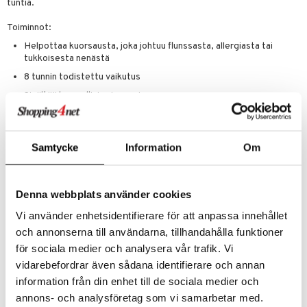
tuntia.
tamiinit
Toiminnot:
Helpottaa kuorsausta, joka johtuu flunssasta, allergiasta tai
tukkoisesta nenästä
8 tunnin todistettu vaikutus
Sisältää luonnollisia ainesosia
Snoreeze Nenäsuihke on saatavilla 10 ml pakkauksessa, joka tarjoaa
jopa 25 annosta.
Ainesosat
Samtycke
Information
Om
Vesi, sorbitaanistearaatti, polysorbaatti 60, natriumkloridi, glyseriini,
Calendula officinalis, mentyylikaklonaatti, ksantaanikumi,
selluloosakumi, guarkumi, Thymus vulgaris, Lavandula angustifolia.
Denna webbplats använder cookies
Kasviperäinen alkuperä.
Vi använder enhetsidentifierare för att anpassa innehållet
och annonserna till användarna, tillhandahålla funktioner
för sociala medier och analysera vår trafik. Vi
Tuotenumero
vidarebefordrar även sådana identifierare och annan
ASHSN-7U-10
information från din enhet till de sociala medier och
annons- och analysföretag som vi samarbetar med.