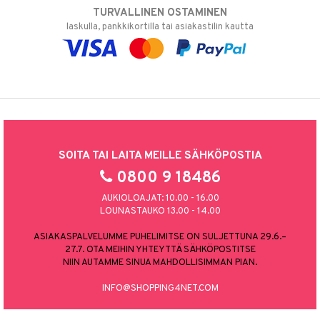
TURVALLINEN OSTAMINEN
laskulla, pankkikortilla tai asiakastilin kautta
SOITA TAI LAITA MEILLE SÄHKÖPOSTIA
0800 9 18486
AUKIOLOAJAT: 10.00 - 16.00
LOUNASTAUKO 13.00 - 14.00
ASIAKASPALVELUMME PUHELIMITSE ON SULJETTUNA 29.6.–
27.7. OTA MEIHIN YHTEYTTÄ SÄHKÖPOSTITSE
NIIN AUTAMME SINUA MAHDOLLISIMMAN PIAN.
INFO@SHOPPING4NET.COM