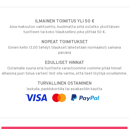
ILMAINEN TOIMITUS YLI 50 €
Aina maksuton vaihtoehto, huolimatta siitä ostatko yksittäisen
tuotteen tai koko tilauksellesi joka ylittää 50 €.
NOPEAT TOIMITUKSET
Ennen kello 13.00 tehdyt tilaukset lähetetään normaalisti samana
päivänä
EDULLISET HINNAT
Ostamalla suuria eriä tuotteita varastoomme voimme pitää hinnat
alhaisina juuri Sinua varten! Voit olla varma, että teet löytöjä sivuillamme.
TURVALLINEN OSTAMINEN
laskulla, pankkikortilla tai asiakastilin kautta