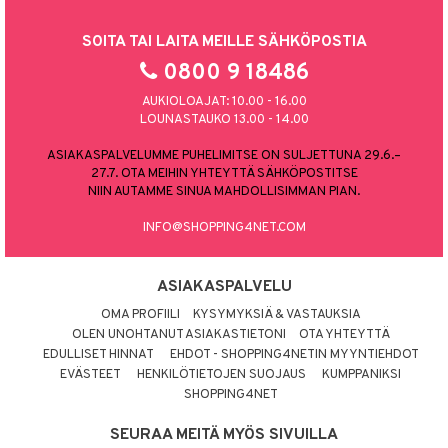
SOITA TAI LAITA MEILLE SÄHKÖPOSTIA
0800 9 18486
AUKIOLOAJAT: 10.00 - 16.00
LOUNASTAUKO 13.00 - 14.00
ASIAKASPALVELUMME PUHELIMITSE ON SULJETTUNA 29.6.–
27.7. OTA MEIHIN YHTEYTTÄ SÄHKÖPOSTITSE
NIIN AUTAMME SINUA MAHDOLLISIMMAN PIAN.
INFO@SHOPPING4NET.COM
ASIAKASPALVELU
OMA PROFIILI
KYSYMYKSIÄ & VASTAUKSIA
OLEN UNOHTANUT ASIAKASTIETONI
OTA YHTEYTTÄ
EDULLISET HINNAT
EHDOT - SHOPPING4NETIN MYYNTIEHDOT
EVÄSTEET
HENKILÖTIETOJEN SUOJAUS
KUMPPANIKSI
SHOPPING4NET
SEURAA MEITÄ MYÖS SIVUILLA