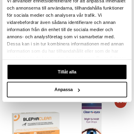
Vi använder enhetsidentifierare för att anpassa innehållet
och annonserna till användarna, tillhandahålla funktioner
för sociala medier och analysera vår trafik. Vi
vidarebefordrar även sådana identifierare och annan
information från din enhet till de sociala medier och
annons- och analysföretag som vi samarbetar med.
Dessa kan i sin tur kombinera informationen med annan
information som du har tillhandahållit eller som de har
samlat in när du har använt deras tjänster. Du godkänner
HYLO Dual Intense
Thealoz Duo
våra cookies vid fortsatt användande av vår webbplats.
HYLO EYE CARE
THÉA
Tillåt alla
19,90
14,50
€
€
Anpassa
-20%