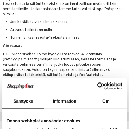
fosfaateista ja säilöntäaineista, se on ihanteellinen myös erittäin
herkille silmille. Jotkut asiakkaistamme kutsuvat sitä jopa "yöspaksi
silmille".
Jos heräät kuivien silmien kanssa
Ärtyneet silmät aamulla
Tunne hankaamisesta/hiekasta silmissä
Ainesosat
EYZ Night sisältää kolme hyödyllistä rasvaa: A-vitamiinia
(retinyylipalmitaatti) solujen uudistumiseen, sekä nestemäistä ja
valkoista pehmeää parafiinia, jotka luovat pitkäkestoisen
suojakerroksen. Voide on täysin vapaa lanoliinista (villarasva),
eläinperäisistä lähteistä, säilöntäaineista ja fosfaateista.
Tuotenumero
AREB2-KB-5
Samtycke
Information
Om
Suositut tuotteet
Denna webbplats använder cookies