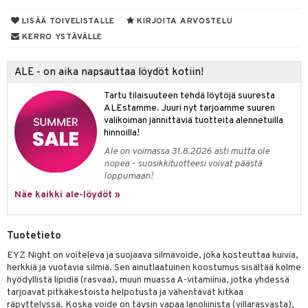
udet
den hoito
pää
talovoiteet
LISÄÄ TOIVELISTALLE
KIRJOITA ARVOSTELU
 Suolisto
mmasharjat
Suolisto
 & Suihkeet
tuminen
KERRO YSTÄVÄLLE
maslangat & Tikut
uoto
inen & Kuume
vat
mmasproteesi
nit & Mineraalit
ALE - on aika napsauttaa löydöt kotiin!
t & Mineraalit
ys
kipu & Käheys
mmastahnat
asapaino
& K
Tartu tilaisuuteen tehdä löytöjä suuresta
spalvelu
ALEstamme. Juuri nyt tarjoamme suuren
masväliharjat
memittarit
kamat
iinit
valikoiman jännittäviä tuotteita alennetuilla
ksiä & vastauksia
hinnoilla!
paiden hoito
va nenä
us
iinit
Ale on voimassa 31.8.2026 asti mutta ole
tuotetta
nopea - suosikkituotteesi voivat päästä
än vuoto & tukkoisuus
hyvinvointi
m
loppumaan!
 verkkokaupasta
kat
kyys ruoalle
Näe kaikki ale-löydöt »
visukat
toori-intoleranssi
ium
Tuotetieto
vittäin
isukat
tamiinit
EYZ Night on voiteleva ja suojaava silmävoide, joka kosteuttaa kuivia,
herkkiä ja vuotavia silmiä. Sen ainutlaatuinen koostumus sisältää kolme
hyödyllistä lipidiä (rasvaa), muun muassa A-vitamiinia, jotka yhdessä
tarjoavat pitkäkestoista helpotusta ja vähentävät kitkaa
räpyttelyssä. Koska voide on täysin vapaa lanoliinista (villarasvasta),