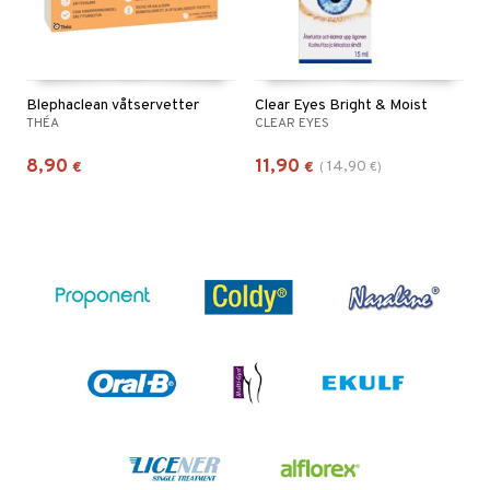
Blephaclean våtservetter
Clear Eyes Bright & Moist
THÉA
CLEAR EYES
8,90
11,90
14,90
€
€
(
€
)