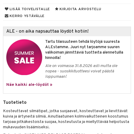
Suolisto
Hampaat
 & Suihkeet
tuminen
va
LISÄÄ TOIVELISTALLE
KIRJOITA ARVOSTELU
maslangat & Tikut
inen & Kuume
 Pullot
vat
KERRO YSTÄVÄLLE
hku
mmasproteesi
t & Mineraalit
ys
kipu & Käheys
talovoiteet
mmastahnat
ALE - on aika napsauttaa löydöt kotiin!
 Suolisto
asapaino
& K
spalvelu
masväliharjat
memittarit
uoto
kamat
iinit
Tartu tilaisuuteen tehdä löytöjä suuresta
ksiä & vastauksia
ALEstamme. Juuri nyt tarjoamme suuren
paiden hoito
va nenä
nit & Mineraalit
us
iinit
valikoiman jännittäviä tuotteita alennetuilla
tuotetta
hinnoilla!
än vuoto & tukkoisuus
hyvinvointi
m
Ale on voimassa 31.8.2026 asti mutta ole
 verkkokaupasta
nopea - suosikkituotteesi voivat päästä
kat
kyys ruoalle
loppumaan!
visukat
toori-intoleranssi
ium
Näe kaikki ale-löydöt »
vittäin
isukat
tamiinit
Tuotetieto
Kosteuttavat silmätipat, jotka suojaavat, kosteuttavat ja lievittävät
kuivia ja ärtyneitä silmiä. Ainutlaatuinen kolmivaikutteinen koostumus
tarjoaa pitkäkestoista suojaa, kosteutusta ja miellyttävää helpotusta
mukavuuden lisäämiseksi.