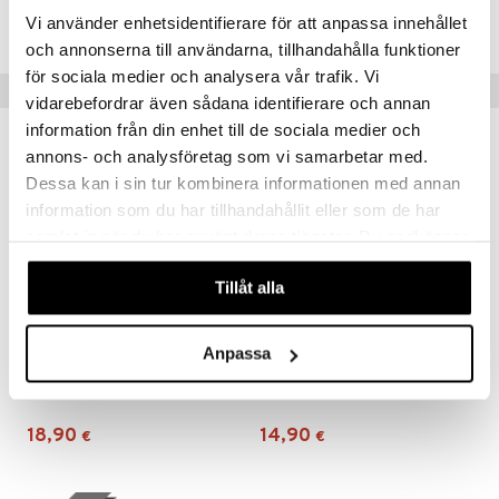
AREB3-KB-10
Vi använder enhetsidentifierare för att anpassa innehållet
och annonserna till användarna, tillhandahålla funktioner
för sociala medier och analysera vår trafik. Vi
Suositut tuotteet
vidarebefordrar även sådana identifierare och annan
information från din enhet till de sociala medier och
uutuus
annons- och analysföretag som vi samarbetar med.
Dessa kan i sin tur kombinera informationen med annan
information som du har tillhandahållit eller som de har
samlat in när du har använt deras tjänster. Du godkänner
våra cookies vid fortsatt användande av vår webbplats.
Tillåt alla
Anpassa
HYLO Gel 10ml
EYZ Plus
HYLO EYE CARE
EYZ
18,90
14,90
€
€