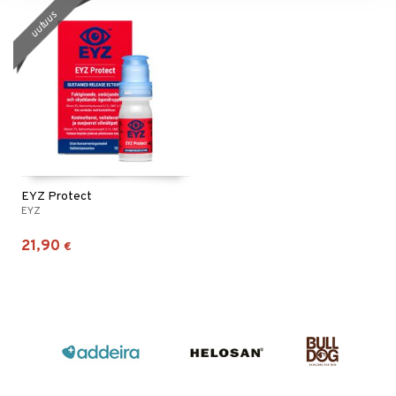
uutuus
EYZ Protect
EYZ
21,90
€