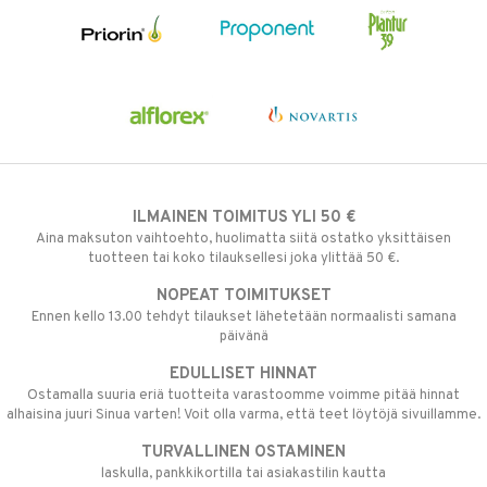
ILMAINEN TOIMITUS YLI 50 €
Aina maksuton vaihtoehto, huolimatta siitä ostatko yksittäisen
tuotteen tai koko tilauksellesi joka ylittää 50 €.
NOPEAT TOIMITUKSET
Ennen kello 13.00 tehdyt tilaukset lähetetään normaalisti samana
päivänä
EDULLISET HINNAT
Ostamalla suuria eriä tuotteita varastoomme voimme pitää hinnat
alhaisina juuri Sinua varten! Voit olla varma, että teet löytöjä sivuillamme.
TURVALLINEN OSTAMINEN
laskulla, pankkikortilla tai asiakastilin kautta