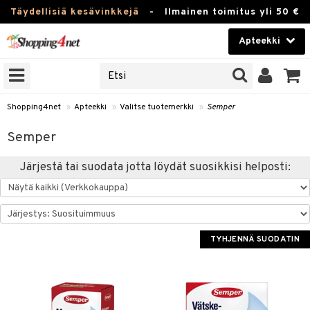
Täydellisiä kesävinkkejä
-
Ilmainen toimitus yli 50 €
Apteekki
ERKKEJÄ
Kauneudenhoito
JAT
UOTTEITA
Piilolinssit
Shopping4net
»
Apteekki
»
Valitse tuotemerkki
»
Semper
Luontaistuotteet
Semper
Apteekki
eet
ihkeet
Järjestä tai suodata jotta löydät suosikkisi helposti:
pakasta
pat
ia
Fitness
Puremat & Pistot
 & Seisominen
Koti & Sisustus
& Ihonhoito
/ WC
u
TYHJENNÄ SUODATIN
Lelut, Lapsi & Vauva
nni & Ylety
tuotteet
Tuotemerkkejä
Jalat
it & Teipit
t
välineet
Kampanjat
se
 / Pistokset
nenssi
n hoito