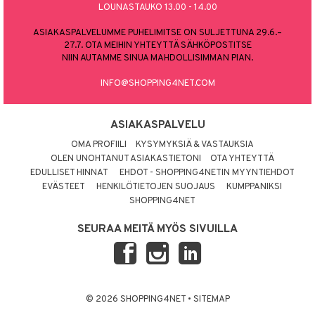
LOUNASTAUKO 13.00 - 14.00
ASIAKASPALVELUMME PUHELIMITSE ON SULJETTUNA 29.6.–
27.7. OTA MEIHIN YHTEYTTÄ SÄHKÖPOSTITSE
NIIN AUTAMME SINUA MAHDOLLISIMMAN PIAN.
INFO@SHOPPING4NET.COM
ASIAKASPALVELU
OMA PROFIILI
KYSYMYKSIÄ & VASTAUKSIA
OLEN UNOHTANUT ASIAKASTIETONI
OTA YHTEYTTÄ
EDULLISET HINNAT
EHDOT - SHOPPING4NETIN MYYNTIEHDOT
EVÄSTEET
HENKILÖTIETOJEN SUOJAUS
KUMPPANIKSI
SHOPPING4NET
SEURAA MEITÄ MYÖS SIVUILLA
© 2026 SHOPPING4NET
•
SITEMAP