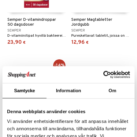
talovoiteet
mmastahnat
 Suolisto
asapaino
& K
spalvelu
masväliharjat
Semper D-vitamindroppar
Semper Magtabletter
memittarit
uoto
kamat
iinit
50 dagsdoser
Jordgubb
ksiä & vastauksia
paiden hoito
SEMPER
SEMPER
va nenä
nit & Mineraalit
us
iinit
D-vitamiinitipat hyvillä bakteereilla vatsalle.
Pureskeltavat tabletit, joissa on bakteerikulttuuria, sopivat lapsille 3 vuoden iästä alkaen ja aikuisille.
tuotetta
än vuoto & tukkoisuus
23,90
12,96
hyvinvointi
m
€
€
 verkkokaupasta
kat
kyys ruoalle
visukat
toori-intoleranssi
ium
-14%
vittäin
isukat
tamiinit
Samtycke
Information
Om
Denna webbplats använder cookies
Vi använder enhetsidentifierare för att anpassa innehållet
Semper Multi-drops
och annonserna till användarna, tillhandahålla funktioner
för sociala medier och analysera vår trafik. Vi