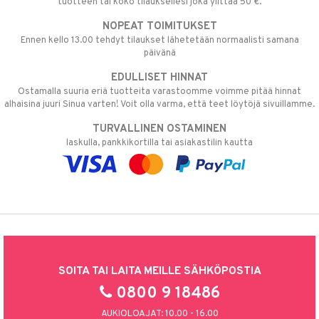
tuotteen tai koko tilauksellesi joka ylittää 50 €.
NOPEAT TOIMITUKSET
Ennen kello 13.00 tehdyt tilaukset lähetetään normaalisti samana
päivänä
EDULLISET HINNAT
Ostamalla suuria eriä tuotteita varastoomme voimme pitää hinnat
alhaisina juuri Sinua varten! Voit olla varma, että teet löytöjä sivuillamme.
TURVALLINEN OSTAMINEN
laskulla, pankkikortilla tai asiakastilin kautta
SOITA TAI LAITA MEILLE SÄHKÖPOSTIA
0800 9 18486
AUKIOLOAJAT: 10.00 - 16.00