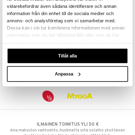
SEMPER
vidarebefordrar även sådana identifierare och annan
Tuoteteksti tulee pian
19
information från din enhet till de sociala medier och
22
€
(
€
)
annons- och analysföretag som vi samarbetar med.
Dessa kan i sin tur kombinera informationen med annan
information som du har tillhandahållit eller som de har
samlat in när du har använt deras tjänster. Du godkänner
våra cookies vid fortsatt användande av vår webbplats.
Tillåt alla
Anpassa
ILMAINEN TOIMITUS YLI 50 €
Aina maksuton vaihtoehto, huolimatta siitä ostatko yksittäisen