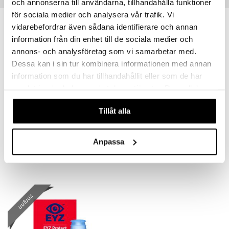
Suositut tuotteet
och annonserna till användarna, tillhandahålla funktioner
för sociala medier och analysera vår trafik. Vi
uutuus
vidarebefordrar även sådana identifierare och annan
information från din enhet till de sociala medier och
annons- och analysföretag som vi samarbetar med.
Dessa kan i sin tur kombinera informationen med annan
information som du har tillhandahållit eller som de har
samlat in när du har använt deras tjänster. Du godkänner
våra cookies vid fortsatt användande av vår webbplats.
Tillåt alla
HYLO Gel 10ml
EYZ Plus
HYLO EYE CARE
EYZ
Anpassa
18,90
14,90
€
€
uutuus