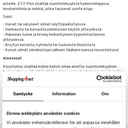
asteille. EYZ Plus sisältää suurimolekyylistä hyaluronihappoa,
levokarnitiinia ja sinkkiä, jotka tarjoavat useita etuja.
Sopii:
- Kuivat tai väsyneet silmät näyttöpäätetyössä
- Hankausta tai kuivuutta piilolinssien käytön yhteydessä
- Rakeinen tunne ja kirvely heikentyneen kyynelntuotannon
yhteydessä
- Ärsytys kuivasta, kylmästä tai tuulisesta ilmastosta
- Kuivat silmät silmähoitojen jälkeen (lääkärin kanssa neuvoteltuna)
Ainesosat
Koostumus sisältää kolme kehon omaa ainetta: suurimolekyylinen
hyaluronihappo (0,4%) pitkäkestoiseen kosteutukseen, levokarnitiini
(0,25%), joka suojaa soluja ja vähentää osmoottista stressiä, sekä
sinkki (0,0025%), joka tukee silmän luonnollista puolustusta. Tippat
ovat täysin vapaita haitallisista säilöntäaineista ja fosfaateista.
Samtycke
Information
Om
Tuotenumero
AREB4-KB-10
Denna webbplats använder cookies
Vi använder enhetsidentifierare för att anpassa innehållet