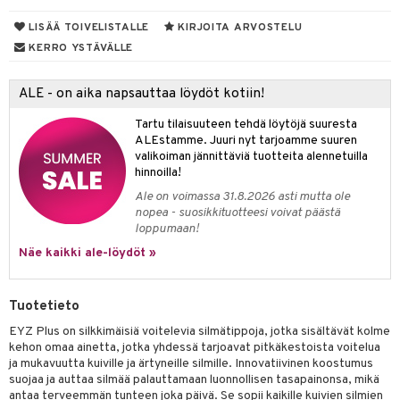
Suolisto
Hampaat
 & Suihkeet
tuminen
va
LISÄÄ TOIVELISTALLE
KIRJOITA ARVOSTELU
maslangat & Tikut
inen & Kuume
 Pullot
vat
KERRO YSTÄVÄLLE
hku
mmasproteesi
t & Mineraalit
ys
kipu & Käheys
talovoiteet
mmastahnat
ALE - on aika napsauttaa löydöt kotiin!
 Suolisto
asapaino
& K
spalvelu
masväliharjat
memittarit
uoto
kamat
iinit
Tartu tilaisuuteen tehdä löytöjä suuresta
ksiä & vastauksia
ALEstamme. Juuri nyt tarjoamme suuren
paiden hoito
va nenä
nit & Mineraalit
us
iinit
valikoiman jännittäviä tuotteita alennetuilla
tuotetta
hinnoilla!
än vuoto & tukkoisuus
hyvinvointi
m
Ale on voimassa 31.8.2026 asti mutta ole
 verkkokaupasta
nopea - suosikkituotteesi voivat päästä
kat
kyys ruoalle
loppumaan!
visukat
toori-intoleranssi
ium
Näe kaikki ale-löydöt »
vittäin
isukat
tamiinit
Tuotetieto
EYZ Plus on silkkimäisiä voitelevia silmätippoja, jotka sisältävät kolme
kehon omaa ainetta, jotka yhdessä tarjoavat pitkäkestoista voitelua
ja mukavuutta kuiville ja ärtyneille silmille. Innovatiivinen koostumus
suojaa ja auttaa silmää palauttamaan luonnollisen tasapainonsa, mikä
antaa terveemmän tunteen joka päivä. Se sopii kaikille kuivien silmien