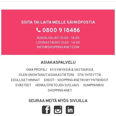
SOITA TAI LAITA MEILLE SÄHKÖPOSTIA
0800 9 18486
AUKIOLOAJAT: 10.00 - 16.00
LOUNASTAUKO 13.00 - 14.00
INFO@SHOPPING4NET.COM
ASIAKASPALVELU
OMA PROFIILI
KYSYMYKSIÄ & VASTAUKSIA
OLEN UNOHTANUT ASIAKASTIETONI
OTA YHTEYTTÄ
EDULLISET HINNAT
EHDOT - SHOPPING4NETIN MYYNTIEHDOT
EVÄSTEET
HENKILÖTIETOJEN SUOJAUS
KUMPPANIKSI
SHOPPING4NET
SEURAA MEITÄ MYÖS SIVUILLA