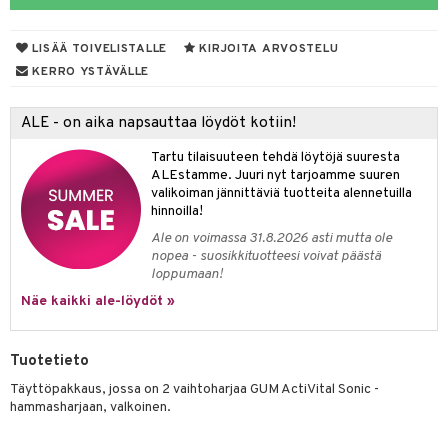
talovoiteet
mmastahnat
 Suolisto
LISÄÄ TOIVELISTALLE
KIRJOITA ARVOSTELU
masväliharjat
uoto
KERRO YSTÄVÄLLE
paiden hoito
nit & Mineraalit
ALE - on aika napsauttaa löydöt kotiin!
 & Suihkeet
Tartu tilaisuuteen tehdä löytöjä suuresta
uoja
ALEstamme. Juuri nyt tarjoamme suuren
valikoiman jännittäviä tuotteita alennetuilla
udet
pää
hinnoilla!
Ale on voimassa 31.8.2026 asti mutta ole
Suolisto
tuminen
nopea - suosikkituotteesi voivat päästä
loppumaan!
inen & Kuume
vat
Näe kaikki ale-löydöt »
t & Mineraalit
ys
kipu & Käheys
asapaino
& K
spalvelu
Tuotetieto
memittarit
kamat
iinit
Täyttöpakkaus, jossa on 2 vaihtoharjaa GUM ActiVital Sonic -
ksiä & vastauksia
hammasharjaan, valkoinen.
va nenä
us
iinit
tuotetta