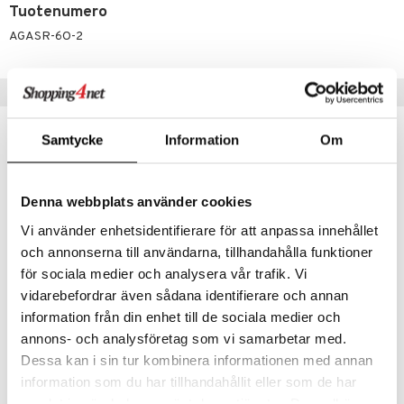
än vuoto & tukkoisuus
hyvinvointi
m
Tuotenumero
 verkkokaupasta
kat
kyys ruoalle
AGASR-6O-2
visukat
toori-intoleranssi
ium
Suositut tuotteet
vittäin
isukat
tamiinit
-41%
Samtycke
Information
Om
Denna webbplats använder cookies
Vi använder enhetsidentifierare för att anpassa innehållet
och annonserna till användarna, tillhandahålla funktioner
för sociala medier och analysera vår trafik. Vi
vidarebefordrar även sådana identifierare och annan
information från din enhet till de sociala medier och
Sensodyne Gentle Care Soft Tandborste
GUM Pro Sensitive Ultra Soft
SENSODYNE
GUM
annons- och analysföretag som vi samarbetar med.
Dessa kan i sin tur kombinera informationen med annan
0,99
6,49
1,68
€
(
€
)
€
information som du har tillhandahållit eller som de har
samlat in när du har använt deras tjänster. Du godkänner