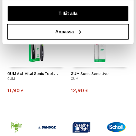
våra cookies vid fortsatt användande av vår webbplats.
Tillåt alla
Anpassa
GUM ActiVital Sonic Toothbrush Black
GUM Sonic Sensitive
GUM
GUM
11,90
12,90
€
€