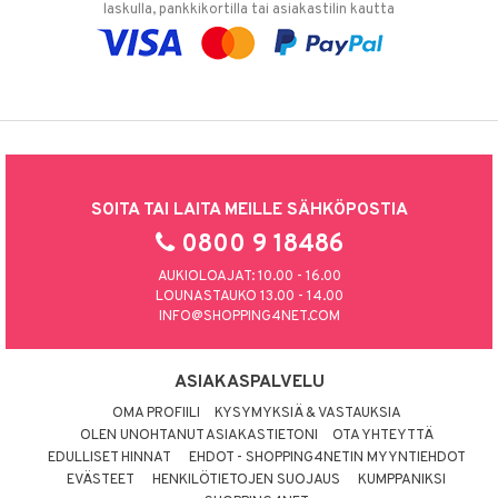
laskulla, pankkikortilla tai asiakastilin kautta
SOITA TAI LAITA MEILLE SÄHKÖPOSTIA
0800 9 18486
AUKIOLOAJAT: 10.00 - 16.00
LOUNASTAUKO 13.00 - 14.00
INFO@SHOPPING4NET.COM
ASIAKASPALVELU
OMA PROFIILI
KYSYMYKSIÄ & VASTAUKSIA
OLEN UNOHTANUT ASIAKASTIETONI
OTA YHTEYTTÄ
EDULLISET HINNAT
EHDOT - SHOPPING4NETIN MYYNTIEHDOT
EVÄSTEET
HENKILÖTIETOJEN SUOJAUS
KUMPPANIKSI