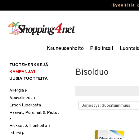
Täydellisiä 
Kauneudenhoito
Piilolinssit
Luontai
TUOTEMERKKEJÄ
Bisolduo
KAMPANJAT
UUSIA TUOTTEITA
Allergia
Apuvälineet
Nenäsuihkeet
Eroon tupakasta
Silmätipat
Hygienia
Haavat, Puremat & Pistot
Kävely & Seisominen
Kylpy / WC
Hiukset & Ihonhoito
Ensiapu
Saa kiinni & Ylety
Intiimi
Haavat
Erityistuotteet