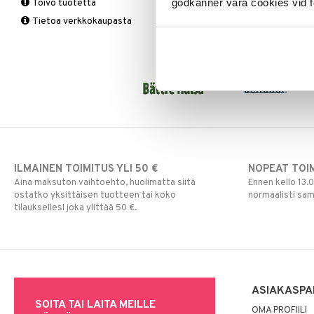
Vitamiinit & Mineraalit
godkänner våra cookies vid f
Toivo tuotetta
tukkoisuus
Tukisukat
Yliherkkyys ruoalle
Kromi
Tietoa verkkokaupasta
Magnesium
Polvisukat
Laktoori-intoleranssi
Multivitamiinit
Tukisukat
Päivittäin
Muut
Rauta
Seleeni
Sinkki
ILMAINEN TOIMITUS YLI 50 €
NOPEAT TOI
Aina maksuton vaihtoehto, huolimatta siitä
Ennen kello 13.
ostatko yksittäisen tuotteen tai koko
normaalisti sa
tilauksellesi joka ylittää 50 €.
ASIAKASPA
SOITA TAI LAITA MEILLE
OMA PROFIILI