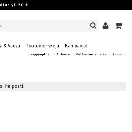
itus yli 50 €
si & Vauva
Tuotemerkkejä
Kampanjat
Shopping4net
»
Apteekki
»
Valitse tuotemerkki
»
Bisolduo
si helposti: