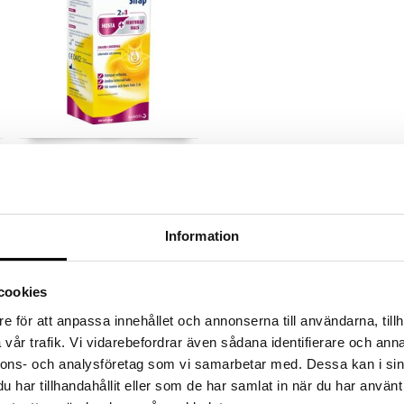
Bisolduo Sirap
BISOLDUO
Auttaa kosteuttamaan ja
rauhoittamaan kurkkua sekä
lievittämään yskää.
Information
9,90
€
cookies
e för att anpassa innehållet och annonserna till användarna, tillh
vår trafik. Vi vidarebefordrar även sådana identifierare och anna
nnons- och analysföretag som vi samarbetar med. Dessa kan i sin
har tillhandahållit eller som de har samlat in när du har använt