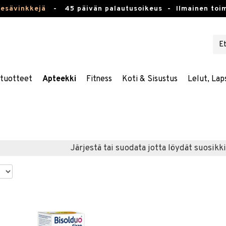
kesävinkkejä
-
45 päivän palautusoikeus -
Ilmainen toim
stuotteet
Apteekki
Fitness
Koti & Sisustus
Lelut, Lap
Järjestä tai suodata jotta löydät suosikki