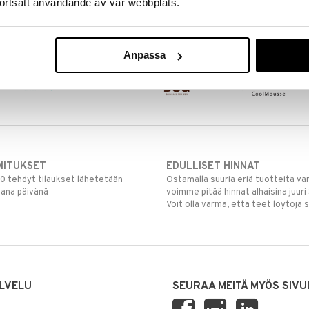
ortsatt användande av vår webbplats.
Anpassa
MITUKSET
EDULLISET HINNAT
00 tehdyt tilaukset lähetetään
Ostamalla suuria eriä tuotteita 
mana päivänä
voimme pitää hinnat alhaisina juuri
Voit olla varma, että teet löytöjä 
LVELU
SEURAA MEITÄ MYÖS SIVU