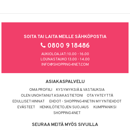
SOITA TAI LAITA MEILLE SÄHKÖPOSTIA
0800 9 18486
AUKIOLOAJAT: 10.00 - 16.00
LOUNASTAUKO 13.00 - 14.00
INFO@SHOPPING4NET.COM
ASIAKASPALVELU
OMA PROFIILI
KYSYMYKSIÄ & VASTAUKSIA
OLEN UNOHTANUT ASIAKASTIETONI
OTA YHTEYTTÄ
EDULLISET HINNAT
EHDOT - SHOPPING4NETIN MYYNTIEHDOT
EVÄSTEET
HENKILÖTIETOJEN SUOJAUS
KUMPPANIKSI
SHOPPING4NET
SEURAA MEITÄ MYÖS SIVUILLA