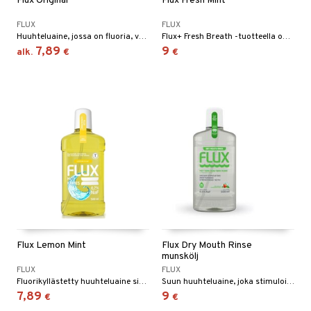
Flux Original
Flux Fresh Mint
talovoiteet
mmastahnat
 Suolisto
asapaino
& K
FLUX
FLUX
spalvelu
Huuhteluaine, jossa on fluoria, vahvistaa hampaita ja ehkäisee kariesta.
Flux+ Fresh Breath -tuotteella on kaksivaikutteinen teho, se antaa sekä raikkaan hengityksen että ehkäisee karieksen muodostumista.
masväliharjat
memittarit
uoto
kamat
iinit
7,89
9
alk.
€
€
ksiä & vastauksia
paiden hoito
va nenä
nit & Mineraalit
us
iinit
tuotetta
än vuoto & tukkoisuus
hyvinvointi
m
 verkkokaupasta
kat
kyys ruoalle
visukat
toori-intoleranssi
ium
vittäin
isukat
tamiinit
Flux Lemon Mint
Flux Dry Mouth Rinse
munskölj
FLUX
FLUX
Fluorikyllästetty huuhteluaine sitruunan ja mintun maulla
Suun huuhteluaine, joka stimuloi syljen tuotantoa, kun suu tuntuu kuivalta.
7,89
9
€
€