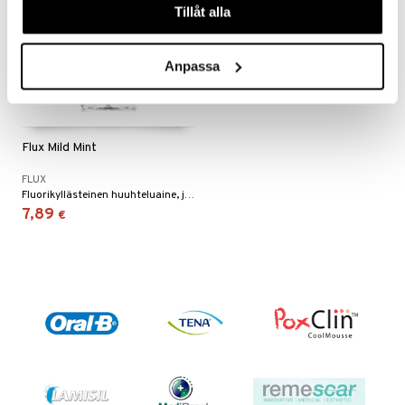
Tillåt alla
Anpassa
Flux Mild Mint
FLUX
Fluorikyllästeinen huuhteluaine, joka vahvistaa hammaskiillettä ja antaa vahvat hampaat.
7,89
€