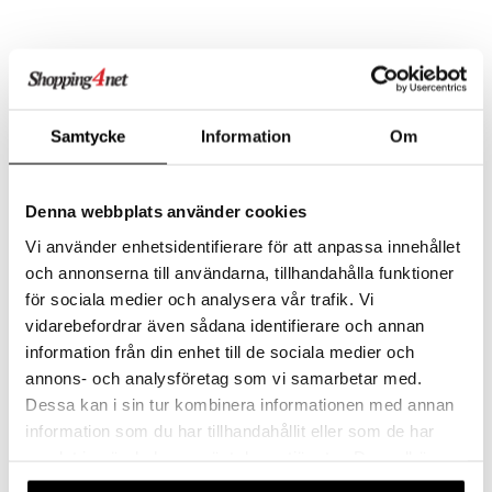
Samtycke
Information
Om
Denna webbplats använder cookies
Vi använder enhetsidentifierare för att anpassa innehållet
och annonserna till användarna, tillhandahålla funktioner
Flux Fresh Drops
Flux Junior Jordgubb
för sociala medier och analysera vår trafik. Vi
FLUX
FLUX
vidarebefordrar även sådana identifierare och annan
Kova sokeriton täytetty imeskelytabletti, joka antaa välittömän vaikutuksen pahanhajuiseen hengitykseen.
Flux Junior on fluorihuuhteluaine, joka on suunniteltu 6-12-vuotiaille lapsille.
information från din enhet till de sociala medier och
3,90
7,89
€
€
annons- och analysföretag som vi samarbetar med.
Dessa kan i sin tur kombinera informationen med annan
information som du har tillhandahållit eller som de har
samlat in när du har använt deras tjänster. Du godkänner
våra cookies vid fortsatt användande av vår webbplats.