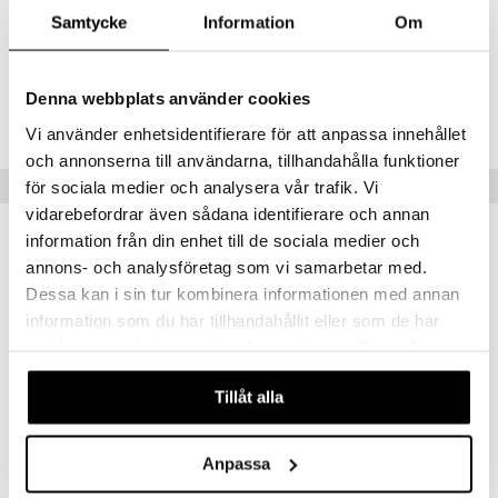
lääkkeiden ottamisen kolme kertaa päivässä viikon ajan tai kerran
Samtycke
Information
Om
päivässä kolmen viikon ajan. Dosetin mitat ovat 80x100x18 mm.
Tuotenumero
Denna webbplats använder cookies
ADM00-ID-1-XX-RÖ
Vi använder enhetsidentifierare för att anpassa innehållet
och annonserna till användarna, tillhandahålla funktioner
Vinkkejä sinulle
för sociala medier och analysera vår trafik. Vi
vidarebefordrar även sådana identifierare och annan
information från din enhet till de sociala medier och
annons- och analysföretag som vi samarbetar med.
Dessa kan i sin tur kombinera informationen med annan
information som du har tillhandahållit eller som de har
samlat in när du har använt deras tjänster. Du godkänner
våra cookies vid fortsatt användande av vår webbplats.
Tillåt alla
Saatavana useana vaihtoehtona
Anpassa
Dosett Maxi
Dosett medium
ITEM DEVELOPMENT
ITEM DEVELOPMENT