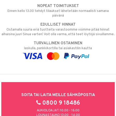
NOPEAT TOIMITUKSET
Ennen kello 13.00 tehdyt tilaukset lähetetään normaalisti samana
päivänä
EDULLISET HINNAT
Ostamalla suuria eriä tuotteita varastoomme voimme pitää hinnat
alhaisina juuri Sinua varten! Voit olla varma, että teet löytöjä sivuillamme.
TURVALLINEN OSTAMINEN
laskulla, pankkikortilla tai asiakastilin kautta
SOITA TAI LAITA MEILLE SÄHKÖPOSTIA
0800 9 18486
AUKIOLOAJAT: 10.00 - 16.00
LOUNASTAUKO 13.00 - 14.00