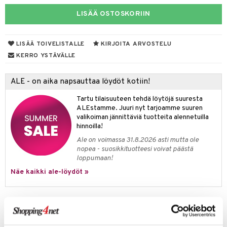
uoja
, Haavat & Puremat
 Suolisto
ojat
aivat
 Rakkulat
talovoiteet
LISÄÄ OSTOSKORIIN
udet
& Korvat
uminen
 vaivat
den hoito
pää
mmasharjat
Suolisto
Hampaat
 & Suihkeet
tuminen
LISÄÄ TOIVELISTALLE
KIRJOITA ARVOSTELU
maslangat & Tikut
inen & Kuume
 Pullot
vat
KERRO YSTÄVÄLLE
mmasproteesi
t & Mineraalit
ys
kipu & Käheys
ALE - on aika napsauttaa löydöt kotiin!
mmastahnat
 Suolisto
asapaino
& K
spalvelu
Tartu tilaisuuteen tehdä löytöjä suuresta
masväliharjat
memittarit
uoto
kamat
iinit
ALEstamme. Juuri nyt tarjoamme suuren
ksiä & vastauksia
valikoiman jännittäviä tuotteita alennetuilla
paiden hoito
va nenä
nit & Mineraalit
us
iinit
hinnoilla!
tuotetta
Ale on voimassa 31.8.2026 asti mutta ole
än vuoto & tukkoisuus
hyvinvointi
m
nopea - suosikkituotteesi voivat päästä
 verkkokaupasta
loppumaan!
kat
kyys ruoalle
Näe kaikki ale-löydöt »
visukat
toori-intoleranssi
ium
vittäin
isukat
tamiinit
Tuotetieto
Dosett mini avulla saat paremman hallinnan määrättyjen lääkkeidesi
annostelusta. Se on varustettu 21 lokeroa, mikä mahdollistaa