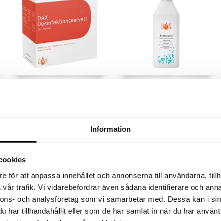
DAX Desinfektionsservett
DAX Tvättcreme
Händer
DAX
DAX
Pehmeät, yksittäispakatut
Vaihtoehtoja saippualle
desinfiointipyyhkeet, jotka
ihoärsytyksen, intiimihygienian,
poistavat tehokkaasti virukset
vauvanhoidon, vartalonpesun ja
Information
9
5,90
€
€
käsistä.
meikinpoiston yhteydessä.
cookies
e för att anpassa innehållet och annonserna till användarna, tillh
vår trafik. Vi vidarebefordrar även sådana identifierare och anna
nnons- och analysföretag som vi samarbetar med. Dessa kan i sin
har tillhandahållit eller som de har samlat in när du har använt