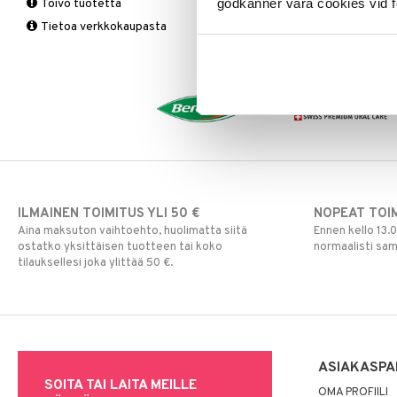
Vitamiinit & Mineraalit
godkänner våra cookies vid f
Toivo tuotetta
tukkoisuus
Tukisukat
Yliherkkyys ruoalle
Kromi
Tietoa verkkokaupasta
Magnesium
Polvisukat
Laktoori-intoleranssi
Multivitamiinit
Tukisukat
Päivittäin
Muut
Rauta
Seleeni
Sinkki
ILMAINEN TOIMITUS YLI 50 €
NOPEAT TOI
Aina maksuton vaihtoehto, huolimatta siitä
Ennen kello 13.
ostatko yksittäisen tuotteen tai koko
normaalisti sa
tilauksellesi joka ylittää 50 €.
ASIAKASPA
SOITA TAI LAITA MEILLE
OMA PROFIILI