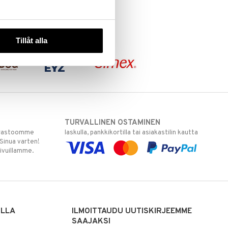
Tillåt alla
TURVALLINEN OSTAMINEN
varastoomme
laskulla, pankkikortilla tai asiakastilin kautta
 Sinua varten!
sivuillamme.
ILLA
ILMOITTAUDU UUTISKIRJEEMME
SAAJAKSI