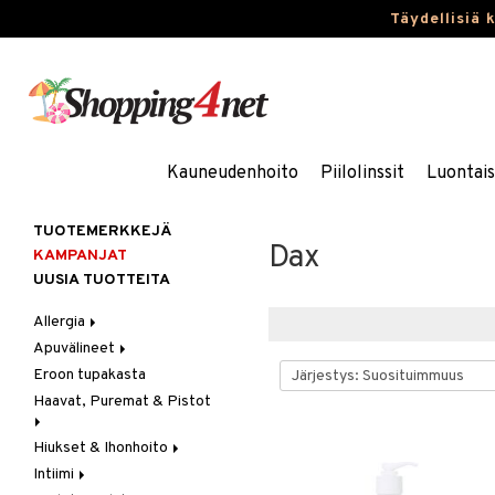
Täydellisiä 
Kauneudenhoito
Piilolinssit
Luontai
TUOTEMERKKEJÄ
Dax
KAMPANJAT
UUSIA TUOTTEITA
Allergia
Apuvälineet
Nenäsuihkeet
Eroon tupakasta
Silmätipat
Hygienia
Haavat, Puremat & Pistot
Kävely & Seisominen
Kylpy / WC
Hiukset & Ihonhoito
Ensiapu
Saa kiinni & Ylety
Intiimi
Haavat
Erityistuotteet