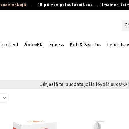
kesävinkkejä
-
45 päivän palautusoikeus -
Ilmainen toim
stuotteet
Apteekki
Fitness
Koti & Sisustus
Lelut, Lap
Järjestä tai suodata jotta löydät suosikki