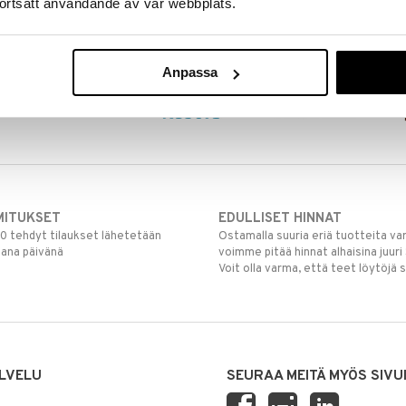
ortsatt användande av vår webbplats.
Anpassa
MITUKSET
EDULLISET HINNAT
00 tehdyt tilaukset lähetetään
Ostamalla suuria eriä tuotteita 
mana päivänä
voimme pitää hinnat alhaisina juuri
Voit olla varma, että teet löytöjä 
LVELU
SEURAA MEITÄ MYÖS SIVU