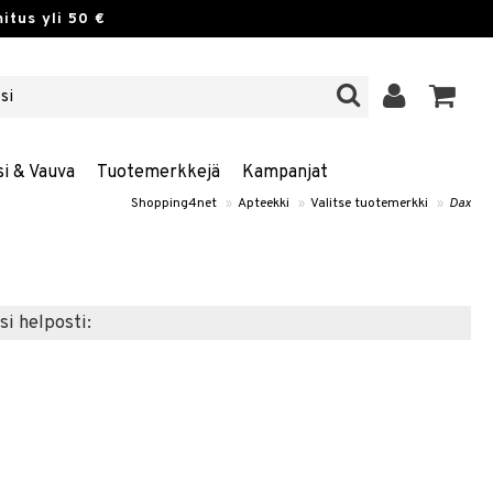
itus yli 50 €
si & Vauva
Tuotemerkkejä
Kampanjat
Shopping4net
»
Apteekki
»
Valitse tuotemerkki
»
Dax
si helposti: