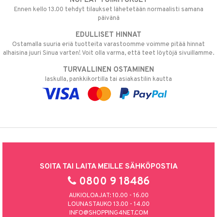
NOPEAT TOIMITUKSET
Ennen kello 13.00 tehdyt tilaukset lähetetään normaalisti samana
päivänä
EDULLISET HINNAT
Ostamalla suuria eriä tuotteita varastoomme voimme pitää hinnat
alhaisina juuri Sinua varten! Voit olla varma, että teet löytöjä sivuillamme.
TURVALLINEN OSTAMINEN
laskulla, pankkikortilla tai asiakastilin kautta
SOITA TAI LAITA MEILLE SÄHKÖPOSTIA
0800 9 18486
AUKIOLOAJAT: 10.00 - 16.00
LOUNASTAUKO 13.00 - 14.00
INFO@SHOPPING4NET.COM