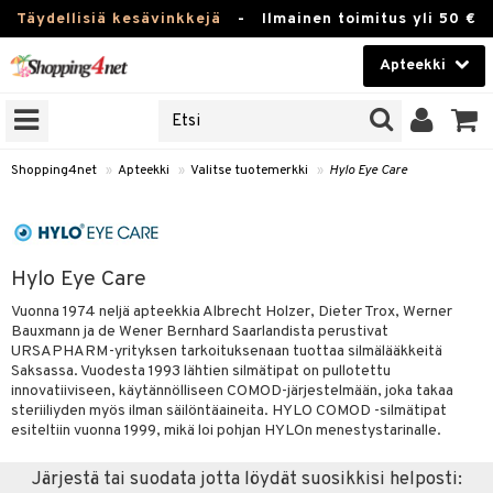
Täydellisiä kesävinkkejä
-
Ilmainen toimitus yli 50 €
Apteekki
ERKKEJÄ
Kauneudenhoito
JAT
UOTTEITA
Piilolinssit
Shopping4net
»
Apteekki
»
Valitse tuotemerkki
»
Hylo Eye Care
Luontaistuotteet
Apteekki
eet
ihkeet
Hylo Eye Care
pakasta
pat
ia
Fitness
Vuonna 1974 neljä apteekkia Albrecht Holzer, Dieter Trox, Werner
Puremat & Pistot
 & Seisominen
Bauxmann ja de Wener Bernhard Saarlandista perustivat
Koti & Sisustus
URSAPHARM-yrityksen tarkoituksenaan tuottaa silmälääkkeitä
& Ihonhoito
/ WC
u
Saksassa. Vuodesta 1993 lähtien silmätipat on pullotettu
Lelut, Lapsi & Vauva
innovatiiviseen, käytännölliseen COMOD-järjestelmään, joka takaa
nni & Ylety
tuotteet
steriiliyden myös ilman säilöntäaineita. HYLO COMOD -silmätipat
Tuotemerkkejä
esiteltiin vuonna 1999, mikä loi pohjan HYLOn menestystarinalle.
Jalat
it & Teipit
t
välineet
Kampanjat
Järjestä tai suodata jotta löydät suosikkisi helposti:
se
 / Pistokset
nenssi
n hoito