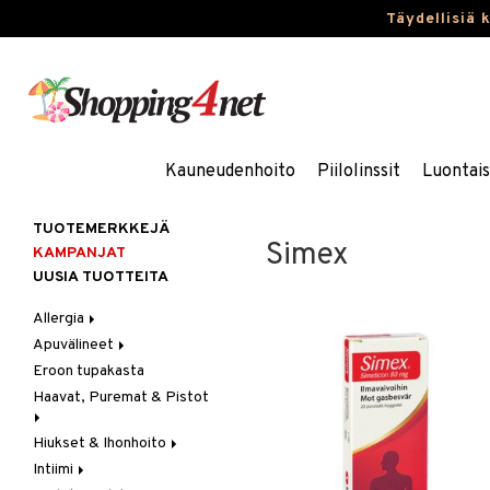
Täydellisiä 
Kauneudenhoito
Piilolinssit
Luontai
TUOTEMERKKEJÄ
Simex
KAMPANJAT
UUSIA TUOTTEITA
Allergia
Apuvälineet
Nenäsuihkeet
Eroon tupakasta
Silmätipat
Hygienia
Haavat, Puremat & Pistot
Kävely & Seisominen
Kylpy / WC
Hiukset & Ihonhoito
Ensiapu
Saa kiinni & Ylety
Intiimi
Haavat
Erityistuotteet