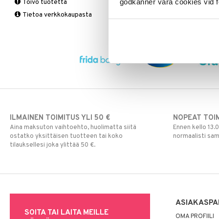
Vitamiinit & Mineraalit
godkänner våra cookies vid f
Toivo tuotetta
tukkoisuus
Tukisukat
Yliherkkyys ruoalle
Kromi
Tietoa verkkokaupasta
Magnesium
Polvisukat
Laktoori-intoleranssi
Multivitamiinit
Tukisukat
Päivittäin
Muut
Rauta
Seleeni
Sinkki
ILMAINEN TOIMITUS YLI 50 €
NOPEAT TOI
Aina maksuton vaihtoehto, huolimatta siitä
Ennen kello 13.
ostatko yksittäisen tuotteen tai koko
normaalisti sa
tilauksellesi joka ylittää 50 €.
ASIAKASPA
SOITA TAI LAITA MEILLE
OMA PROFIILI