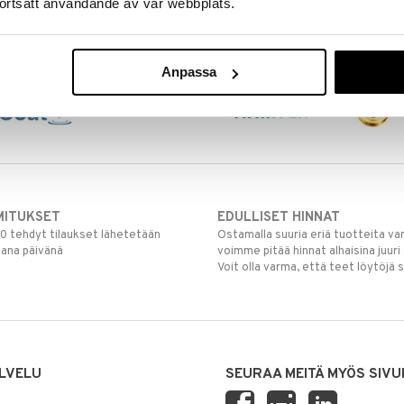
ortsatt användande av vår webbplats.
Anpassa
MITUKSET
EDULLISET HINNAT
00 tehdyt tilaukset lähetetään
Ostamalla suuria eriä tuotteita 
mana päivänä
voimme pitää hinnat alhaisina juuri
Voit olla varma, että teet löytöjä 
LVELU
SEURAA MEITÄ MYÖS SIVU