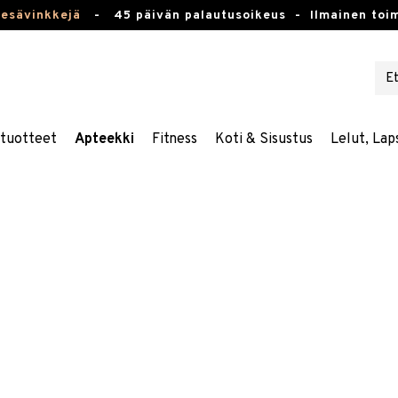
kesävinkkejä
-
45 päivän palautusoikeus -
Ilmainen toim
stuotteet
Apteekki
Fitness
Koti & Sisustus
Lelut, Lap