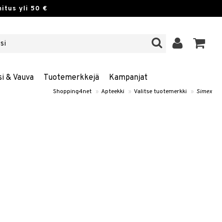
itus yli 50 €
si & Vauva
Tuotemerkkejä
Kampanjat
Shopping4net
»
Apteekki
»
Valitse tuotemerkki
»
Simex