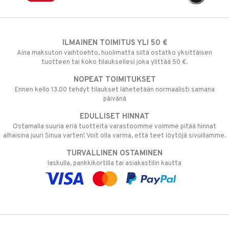
ILMAINEN TOIMITUS YLI 50 €
Aina maksuton vaihtoehto, huolimatta siitä ostatko yksittäisen
tuotteen tai koko tilauksellesi joka ylittää 50 €.
NOPEAT TOIMITUKSET
Ennen kello 13.00 tehdyt tilaukset lähetetään normaalisti samana
päivänä
EDULLISET HINNAT
Ostamalla suuria eriä tuotteita varastoomme voimme pitää hinnat
alhaisina juuri Sinua varten! Voit olla varma, että teet löytöjä sivuillamme.
TURVALLINEN OSTAMINEN
laskulla, pankkikortilla tai asiakastilin kautta