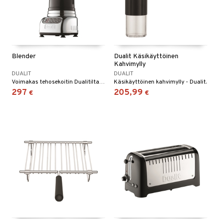
tyisveitset
& Baaritarvikkeet
ttiöveitset
rinta- & Vihannesveitset
Blender
Dualit Käsikäyttöinen
Kahvimylly
kkuulaudat
DUALIT
DUALIT
päveitset
Voimakas tehosekoitin Dualitilta useilla nopeuksilla ja pulssitoiminnolla optimaalista kontrollia ja tulosta antamaan.
Käsikäyttöinen kahvimylly - Dualit.
297
205,99
€
€
tsenteroittimet
tsisetit
tsitarvikkeet