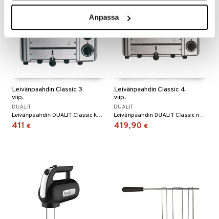
Anpassa
Leivänpaahdin Classic 3
Leivänpaahdin Classic 4
viip.
viip.
DUALIT
DUALIT
Leivänpaahdin DUALIT Classic kolme viipaletta, tyylikkäästi muotoiltu. Mitat: 310 x 210 x 220 mm.
Leivänpaahdin DUALIT Classic neljä viipaletta, tyylikäs muotoilu. Mitat: 360 x 210 x 220 mm.
411
419,90
€
€