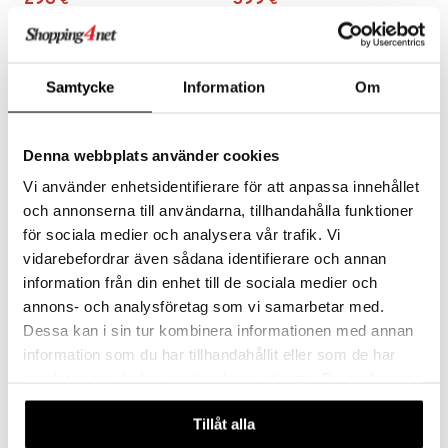
298
399
€
€
Samtycke
Information
Om
Denna webbplats använder cookies
Vi använder enhetsidentifierare för att anpassa innehållet
och annonserna till användarna, tillhandahålla funktioner
för sociala medier och analysera vår trafik. Vi
vidarebefordrar även sådana identifierare och annan
Leipähylly LITE 2-pkt
Leivänpaahdin Classic
information från din enhet till de sociala medier och
annons- och analysföretag som vi samarbetar med.
DUALIT
DUALIT
Dessa kan i sin tur kombinera informationen med annan
Leipähylly "Lite" kromatusta teräksestä Dualitilta. Toimitetaan 2 kpl pakkauksissa.
Leivänpaahdin DUALIT Classic kaksi viipaletta, tyylikkäästi muotoiltu. Mitat: 260 x 210 x 220 mm. Saatavana eri väreissä.
42
309
€
€
information som du har tillhandahållit eller som de har
samlat in när du har använt deras tjänster. Du godkänner
våra cookies vid fortsatt användande av vår webbplats.
Tillåt alla