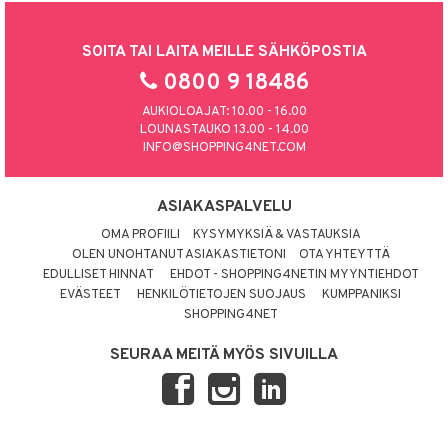
SOITA TAI LAITA MEILLE SÄHKÖPOSTIA
0800 9 18486
AUKIOLOAJAT: 10.00 - 16.00
LOUNASTAUKO 13.00 - 14.00
INFO@SHOPPING4NET.COM
ASIAKASPALVELU
OMA PROFIILI
KYSYMYKSIÄ & VASTAUKSIA
OLEN UNOHTANUT ASIAKASTIETONI
OTA YHTEYTTÄ
EDULLISET HINNAT
EHDOT - SHOPPING4NETIN MYYNTIEHDOT
EVÄSTEET
HENKILÖTIETOJEN SUOJAUS
KUMPPANIKSI
SHOPPING4NET
SEURAA MEITÄ MYÖS SIVUILLA