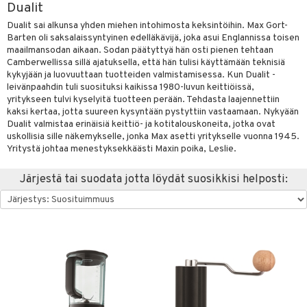
Dualit
vänpaahtimet
anasetit
uoneen tekstiilit
uotteet
risteet
Dualit sai alkunsa yhden miehen intohimosta keksintöihin. Max Gort-
Barten oli saksalaissyntyinen edelläkävijä, joka asui Englannissa toisen
erit & Sähkövatkaimet
anat & Tyynyliinat
ma- & Cocktailasit
ttöön
keittiö
lytys
elu
 tekstiilit
maailmansodan aikaan. Sodan päätyttyä hän osti pienen tehtaan
t koneet
Camberwellissa sillä ajatuksella, että hän tulisi käyttämään teknisiä
nyt & Peitot
malasit
kut
mot & Veistokset
s
et
iköt & Lyhdyt
tyynyt
 Grillaustarvikkeet
kykyjään ja luovuuttaan tuotteiden valmistamisessa. Kun Dualit -
enkeittimet
tlasit
leivänpaahdin tuli suosituksi kaikissa 1980-luvun keittiöissä,
nsäilytys & Korit
lot
tit
atarvikkeet
huonekalut
oneen tekstiilit
 & hyönteissuoja
iköt & Lyhdyt
spalvelu
yritykseen tulvi kyselyitä tuotteen perään. Tehdasta laajennettiin
mppanjalasit
jat
kalautaset
kaksi kertaa, jotta suureen kysyntään pystyttiin vastaamaan. Nykyään
 Kattilat
s & Hyllyt
timet
lot
ksiä & vastauksia
Dualit valmistaa erinäisiä keittiö- ja kotitalouskoneita, jotka ovat
psi- & Aveclasit
al Art
ät lautaset
karit & Koukut
uskollisia sille näkemykselle, jonka Max asetti yritykselle vuonna 1945.
pannut
ynttilät
n ruokinta
mput
tuotetta
Yritystä johtaa menestyksekkäästi Maxin poika, Leslie.
ilasit
ukut
lyt
tolamput
& Maustemyllyt
oneen tekstiilit
aistus
 verkkokaupasta
Järjestä tai suodata jotta löydät suosikkisi helposti:
skey- & Konjakkilasit
näkoristeet
nsäilytys & Korit
tälamput
anasetit
way / Outdoor
avälineet
ustarvikkeet
sit
anat & Tyynyliinat
slaatikot
utarvikkeet
 Peitteet
nyt & Peitot
lot
uvadit & Kulhot
maelämä
moskannut
 & Siivous
aistus
mosmukit
& Leivontavuoat