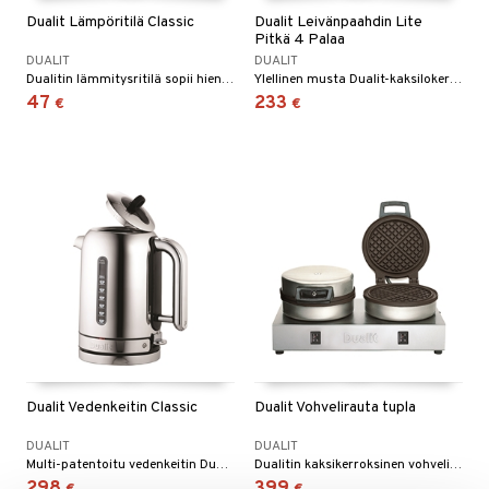
Dualit Lämpöritilä Classic
Dualit Leivänpaahdin Lite
Pitkä 4 Palaa
DUALIT
DUALIT
Dualitin lämmitysritilä sopii hienosti kaikkien Original- ja NewGen-leivänpaahtimien päälle sulatusta tai lämpimänä pitämistä varten.
Ylellinen musta Dualit-kaksilokeroinen leivänpaahdin, jossa yhdistyvät klassinen retrotyyli ja moderni teknologia; huippulaadukas leivänpaahdin.
47
233
€
€
Dualit Vedenkeitin Classic
Dualit Vohvelirauta tupla
DUALIT
DUALIT
Multi-patentoitu vedenkeitin Dualit Classicilta.
Dualitin kaksikerroksinen vohvelirauta on ihanteellinen pieneen kahvilaan tai niille, jotka haluavat tehdä paljon vohveleita kotona.