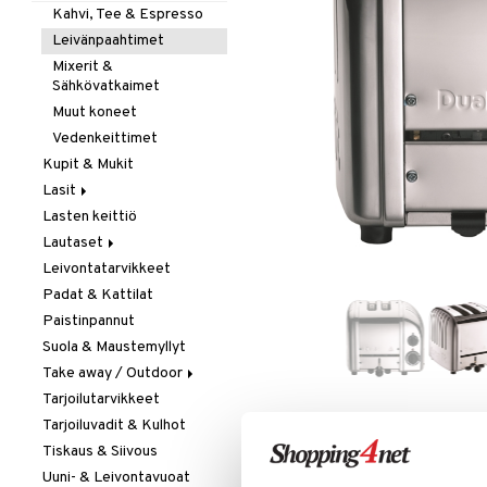
Kahvi, Tee & Espresso
Leivänpaahtimet
Mixerit &
Sähkövatkaimet
Muut koneet
Vedenkeittimet
Kupit & Mukit
Lasit
Lasten keittiö
Juoma- & Cocktailasit
Lautaset
Juomalasit
Leivontatarvikkeet
Olutlasit
Asetit
Padat & Kattilat
Shamppanjalasit
Ruokalautaset
Paistinpannut
Snapsi- & Aveclasit
Syvät lautaset
Suola & Maustemyllyt
Viinilasit
Take away / Outdoor
Whiskey- & Konjakkilasit
Tarjoilutarvikkeet
Eväslaatikot
Tarjoiluvadit & Kulhot
Pullot
LISÄÄ TOIVELISTALLE
KI
Tiskaus & Siivous
Termoskannut
Uuni- & Leivontavuoat
Termosmukit