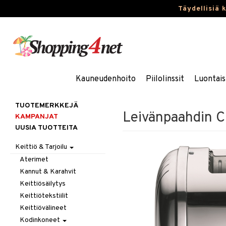
Täydellisiä 
Kauneudenhoito
Piilolinssit
Luontais
TUOTEMERKKEJÄ
Leivänpaahdin C
KAMPANJAT
UUSIA TUOTTEITA
Keittiö & Tarjoilu
Aterimet
Kannut & Karahvit
Keittiösäilytys
Keittiötekstiilit
Keittiövälineet
Kodinkoneet