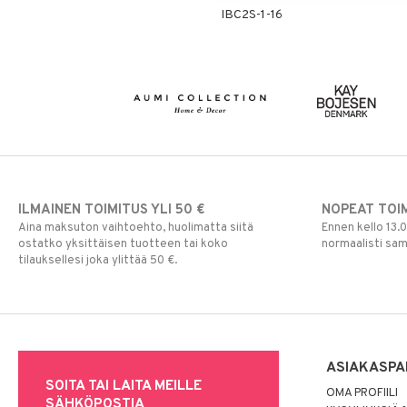
IBC2S-1-16
Ulkovalaistus
ILMAINEN TOIMITUS YLI 50 €
NOPEAT TOI
Aina maksuton vaihtoehto, huolimatta siitä
Ennen kello 13.
ostatko yksittäisen tuotteen tai koko
normaalisti sa
tilauksellesi joka ylittää 50 €.
ASIAKASPA
SOITA TAI LAITA MEILLE
OMA PROFIILI
SÄHKÖPOSTIA