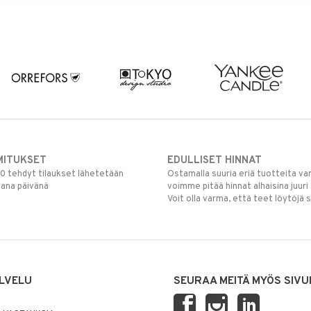
MITUKSET
EDULLISET HINNAT
00 tehdyt tilaukset lähetetään
Ostamalla suuria eriä tuotteita 
mana päivänä
voimme pitää hinnat alhaisina juuri
Voit olla varma, että teet löytöjä 
LVELU
SEURAA MEITÄ MYÖS SIVU