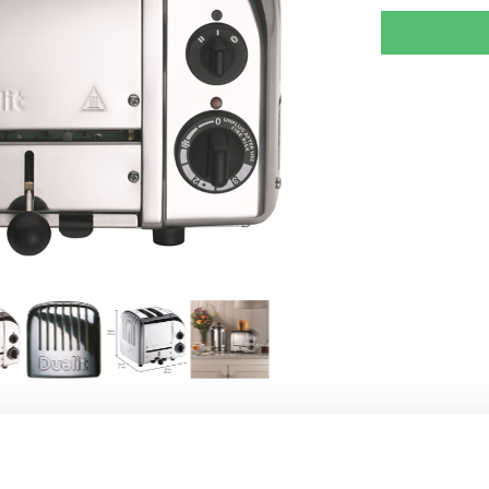
RJOITA ARVOSTELU
KERRO YSTÄVÄLLE