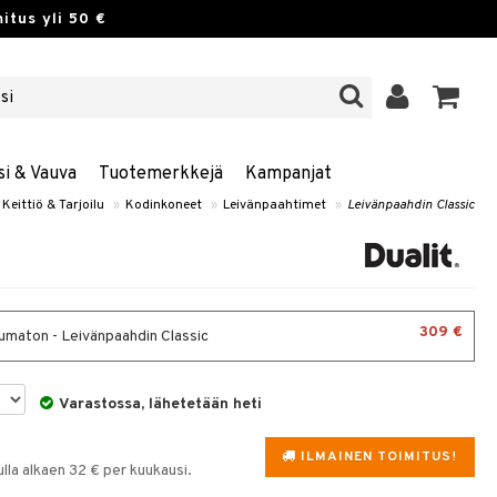
itus yli 50 €
si & Vauva
Tuotemerkkejä
Kampanjat
Keittiö & Tarjoilu
»
Kodinkoneet
»
Leivänpaahtimet
»
Leivänpaahdin Classic
309 €
maton - Leivänpaahdin Classic
Varastossa, lähetetään heti
ILMAINEN TOIMITUS!
la alkaen 32 € per kuukausi.