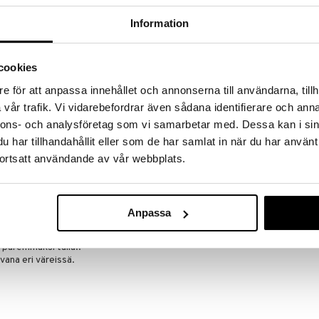
a löydöt kotiin!
Information
isuuteen tehdä löytöjä suuresta ALEstamme. Juuri
mme suuren valikoiman jännittäviä tuotteita
a hinnoilla!
cookies
massa 31.8.2026 asti mutta ole nopea -
otteesi voivat päästä loppumaan!
e för att anpassa innehållet och annonserna till användarna, tillh
vår trafik. Vi vidarebefordrar även sådana identifierare och anna
i ale-löydöt »
nnons- och analysföretag som vi samarbetar med. Dessa kan i sin
har tillhandahållit eller som de har samlat in när du har använt
ortsatt användande av vår webbplats.
Leivänpaahdin 
viip.
DUALIT
411
äsin Lontoossa 40-luvulta lähtien. Leivänpaahtimet
€
Anpassa
oiltuja. Uudessa NewGen-sarjassa on keskitytty
sissa paahtimissa energiankulutus on n 30%
 paremmaksi tulla..
ana eri väreissä.