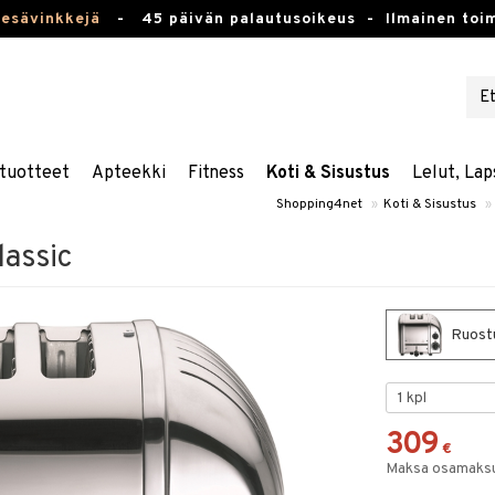
kesävinkkejä
-
45 päivän palautusoikeus -
Ilmainen toim
tuotteet
Apteekki
Fitness
Koti & Sisustus
Lelut, Lap
Shopping4net
»
Koti & Sisustus
»
lassic
Ruostu
309
€
Maksa osamaksul