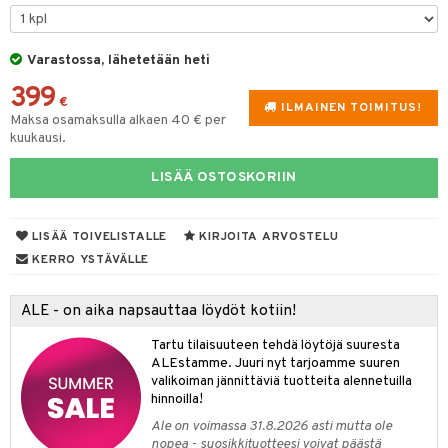
slaatikot
utarvikkeet
Varastossa, lähetetään heti
lot
uvadit & Kulhot
399
moskannut
 & Siivous
€
ILMAINEN TOIMITUS!
Maksa osamaksulla alkaen 40 € per
mosmukit
& Leivontavuoat
kuukausi.
LISÄÄ OSTOSKORIIN
tyisveitset
& Baaritarvikkeet
LISÄÄ TOIVELISTALLE
KIRJOITA ARVOSTELU
ttiöveitset
ktroniikka
KERRO YSTÄVÄLLE
rinta- & Vihannesveitset
one
kkuulaudat
ALE - on aika napsauttaa löydöt kotiin!
uone
uoneen sisustus
päveitset
Tartu tilaisuuteen tehdä löytöjä suuresta
one
oneen tarvikkeita
oneen koristelu
ALEstamme. Juuri nyt tarjoamme suuren
tsenteroittimet
a
oneen tekstiilit
 huonekalut
& Saalit
valikoiman jännittäviä tuotteita alennetuilla
hinnoilla!
tsisetit
 lamput
tyynyt
Ale on voimassa 31.8.2026 asti mutta ole
tsitarvikkeet
nopea - suosikkituotteesi voivat päästä