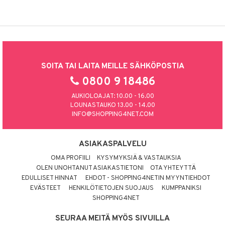
SOITA TAI LAITA MEILLE SÄHKÖPOSTIA
0800 9 18486
AUKIOLOAJAT: 10.00 - 16.00
LOUNASTAUKO 13.00 - 14.00
INFO@SHOPPING4NET.COM
ASIAKASPALVELU
OMA PROFIILI
KYSYMYKSIÄ & VASTAUKSIA
OLEN UNOHTANUT ASIAKASTIETONI
OTA YHTEYTTÄ
EDULLISET HINNAT
EHDOT - SHOPPING4NETIN MYYNTIEHDOT
EVÄSTEET
HENKILÖTIETOJEN SUOJAUS
KUMPPANIKSI
SHOPPING4NET
SEURAA MEITÄ MYÖS SIVUILLA