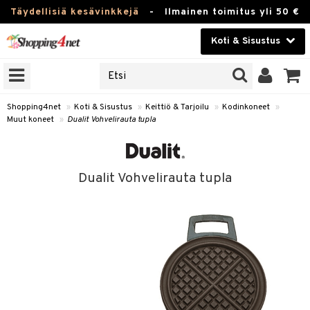
Täydellisiä kesävinkkejä
-
Ilmainen toimitus yli 50 €
Koti & Sisustus
ERKKEJÄ
Kauneudenhoito
JAT
UOTTEITA
Piilolinssit
Shopping4net
»
Koti & Sisustus
»
Keittiö & Tarjoilu
»
Kodinkoneet
»
Muut koneet
»
Dualit Vohvelirauta tupla
Luontaistuotteet
 Tarjoilu
Apteekki
et
Dualit Vohvelirauta tupla
 & Karahvit
Fitness
säilytys
Koti & Sisustus
ekstiilit
Lelut, Lapsi & Vauva
välineet
Tuotemerkkejä
oneet
Kampanjat
vi, Tee & Espresso