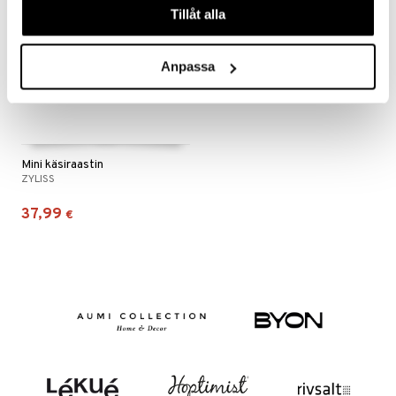
Tillåt alla
Anpassa
Mini käsiraastin
ZYLISS
37,99
€