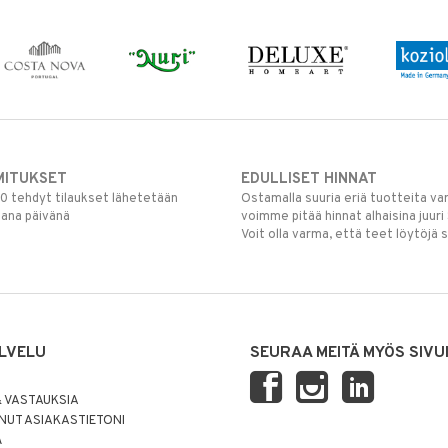
MITUKSET
EDULLISET HINNAT
00 tehdyt tilaukset lähetetään
Ostamalla suuria eriä tuotteita 
mana päivänä
voimme pitää hinnat alhaisina juuri
Voit olla varma, että teet löytöjä 
LVELU
SEURAA MEITÄ MYÖS SIVU
 VASTAUKSIA
UT ASIAKASTIETONI
Ä