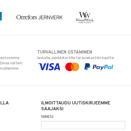
TURVALLINEN OSTAMINEN
varastoomme
laskulla, pankkikortilla tai asiakastilin kautta
 Sinua varten!
sivuillamme.
ILLA
ILMOITTAUDU UUTISKIRJEEMME
SAAJAKSI
NIMESI: