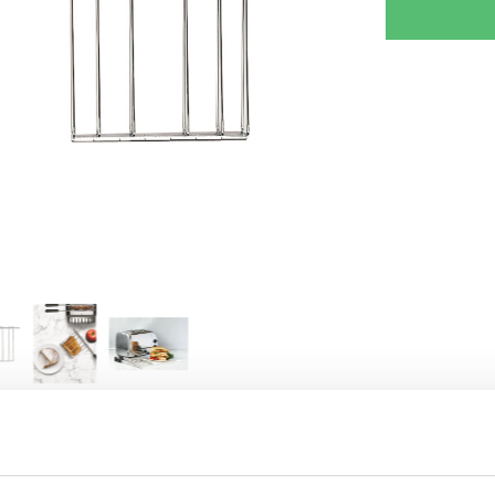
RJOITA ARVOSTELU
KERRO YSTÄVÄLLE