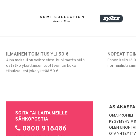
Ulkovalaistus
ILMAINEN TOIMITUS YLI 50 €
NOPEAT TOI
Aina maksuton vaihtoehto, huolimatta siitä
Ennen kello 13.
ostatko yksittäisen tuotteen tai koko
normaalisti sa
tilauksellesi joka ylittää 50 €.
ASIAKASPA
SOITA TAI LAITA MEILLE
OMA PROFIILI
SÄHKÖPOSTIA
KYSYMYKSIÄ &
0800 9 18486
OLEN UNOHTAN
OTA YHTEYTT