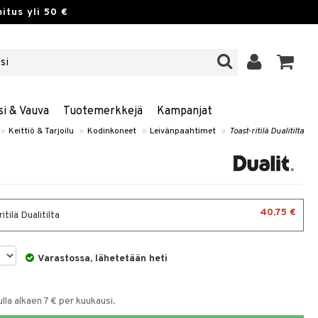
itus yli 50 €
si & Vauva
Tuotemerkkejä
Kampanjat
»
Keittiö & Tarjoilu
»
Kodinkoneet
»
Leivänpaahtimet
»
Toast-ritilä Dualitilta
40,75 €
itilä Dualitilta
Varastossa, lähetetään heti
la alkaen 7 € per kuukausi.