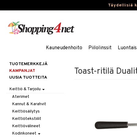
Täydellisiä 
Kauneudenhoito
Piilolinssit
Luontais
TUOTEMERKKEJÄ
Toast-ritilä Dualit
KAMPANJAT
UUSIA TUOTTEITA
Keittiö & Tarjoilu
Aterimet
Kannut & Karahvit
Keittiösäilytys
Keittiötekstiilit
Keittiövälineet
Kodinkoneet