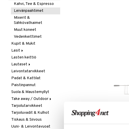
Kahvi, Tee & Espresso
Leivänpaahtimet
Mixerit &
Sähkövatkaimet
Muut koneet
Vedenkeittimet
Kupit & Mukit
Lasit
Lasten keittiö
Juoma- & Cocktailasit
Lautaset
Juomalasit
Leivontatarvikkeet
Olutlasit
Asetit
Padat & Kattilat
Shamppanjalasit
Ruokalautaset
Paistinpannut
Snapsi- & Aveclasit
Syvät lautaset
Suola & Maustemyllyt
Viinilasit
Take away / Outdoor
Whiskey- & Konjakkilasit
Tarjoilutarvikkeet
Eväslaatikot
Tarjoiluvadit & Kulhot
Pullot
LISÄÄ TOIVELISTALLE
KI
Tiskaus & Siivous
Termoskannut
Uuni- & Leivontavuoat
Termosmukit