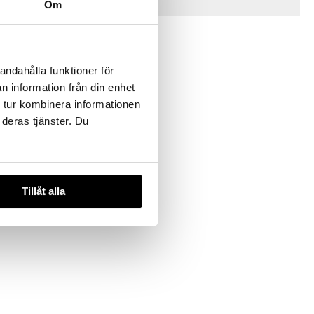
Vinkkejä sinulle
Om
andahålla funktioner för
n information från din enhet
 tur kombinera informationen
 deras tjänster. Du
 Classic
Tillåt alla