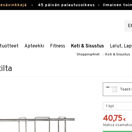
kesävinkkejä
-
45 päivän palautusoikeus -
Ilmainen toim
tuotteet
Apteekki
Fitness
Koti & Sisustus
Lelut, Lap
Shopping4net
»
Koti & Sisustus
ilta
Toast-r
40,75
€
Maksa osamaksul