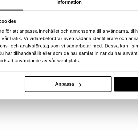
Information
a löydöt kotiin!
isuuteen tehdä löytöjä suuresta ALEstamme. Juuri
mme suuren valikoiman jännittäviä tuotteita
cookies
a hinnoilla!
e för att anpassa innehållet och annonserna till användarna, tillh
massa 31.8.2026 asti mutta ole nopea -
vår trafik. Vi vidarebefordrar även sådana identifierare och anna
otteesi voivat päästä loppumaan!
nnons- och analysföretag som vi samarbetar med. Dessa kan i sin
i ale-löydöt »
har tillhandahållit eller som de har samlat in när du har använt
ortsatt användande av vår webbplats.
Leivänpaahdin
paahtimeen Classic.
DUALIT
Anpassa
309
€