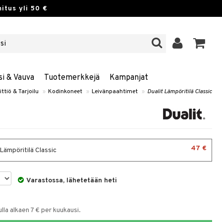
itus yli 50 €
si & Vauva
Tuotemerkkejä
Kampanjat
ittiö & Tarjoilu
»
Kodinkoneet
»
Leivänpaahtimet
»
Dualit Lämpöritilä Classic
47 €
Lämpöritilä Classic
Varastossa, lähetetään heti
la alkaen 7 € per kuukausi.