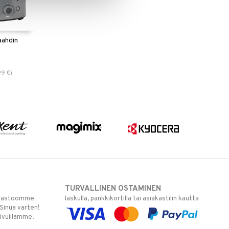
aahdin
99
€
)
TURVALLINEN OSTAMINEN
varastoomme
laskulla, pankkikortilla tai asiakastilin kautta
 Sinua varten!
sivuillamme.