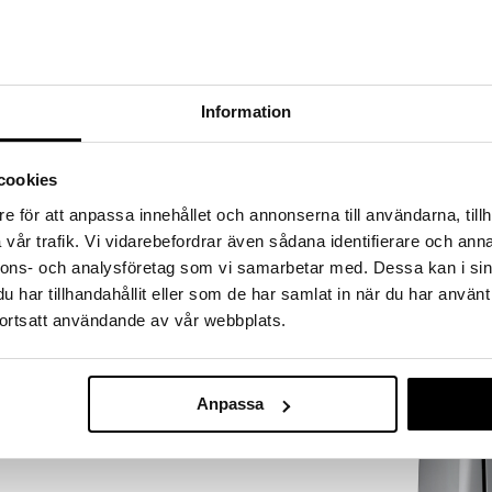
a löydöt kotiin!
isuuteen tehdä löytöjä suuresta ALEstamme. Juuri
mme suuren valikoiman jännittäviä tuotteita
a hinnoilla!
Information
massa 31.8.2026 asti mutta ole nopea -
otteesi voivat päästä loppumaan!
i ale-löydöt »
cookies
Saatavana
e för att anpassa innehållet och annonserna till användarna, tillh
vaihtoe
vår trafik. Vi vidarebefordrar även sådana identifierare och anna
Plissé Leivän
osti kaikkien Original- ja NewGen-leivänpaahtimien
nnons- och analysföretag som vi samarbetar med. Dessa kan i sin
ämistä varten. Ritilä on varustettu kahdella
ALESSI
har tillhandahållit eller som de har samlat in när du har använt
aan leivänpaahtimen oikeaan asentoon. Ritilä
108
ortsatt användande av vår webbplats.
 paahtimen aukkojen päälle, jolloin voit helposti
alk.
€
Anpassa