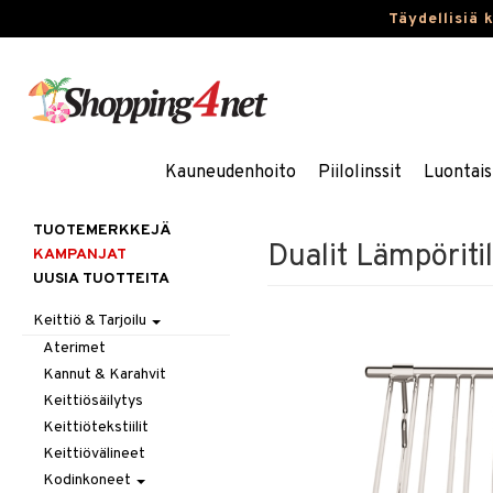
Täydellisiä 
Kauneudenhoito
Piilolinssit
Luontais
TUOTEMERKKEJÄ
Dualit Lämpöritil
KAMPANJAT
UUSIA TUOTTEITA
Keittiö & Tarjoilu
Aterimet
Kannut & Karahvit
Keittiösäilytys
Keittiötekstiilit
Keittiövälineet
Kodinkoneet