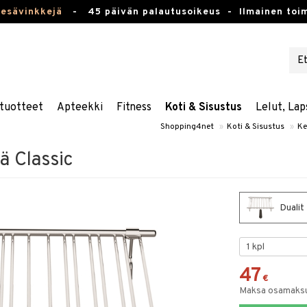
kesävinkkejä
-
45 päivän palautusoikeus -
Ilmainen toim
tuotteet
Apteekki
Fitness
Koti & Sisustus
Lelut, Lap
Shopping4net
»
Koti & Sisustus
»
Ke
ä Classic
Dualit 
47
€
Maksa osamaksul