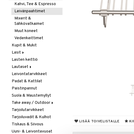
Kahvi, Tee & Espresso
Leivänpaahtimet
Mixerit &
Sähkövatkaimet
Muut koneet
Vedenkeittimet
Kupit & Mukit
Lasit
Lasten keittiö
Juoma- & Cocktailasit
Lautaset
Juomalasit
Leivontatarvikkeet
Olutlasit
Asetit
Padat & Kattilat
Shamppanjalasit
Ruokalautaset
Paistinpannut
Snapsi- & Aveclasit
Syvät lautaset
Suola & Maustemyllyt
Viinilasit
Take away / Outdoor
Whiskey- & Konjakkilasit
Tarjoilutarvikkeet
Eväslaatikot
Tarjoiluvadit & Kulhot
Pullot
LISÄÄ TOIVELISTALLE
KI
Tiskaus & Siivous
Termoskannut
Uuni- & Leivontavuoat
Termosmukit