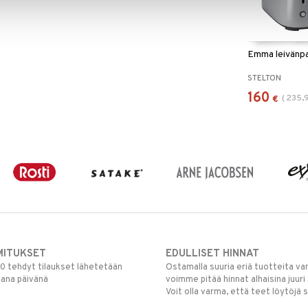
Emma leivänp
STELTON
160
(
235,
€
MITUKSET
EDULLISET HINNAT
00 tehdyt tilaukset lähetetään
Ostamalla suuria eriä tuotteita 
mana päivänä
voimme pitää hinnat alhaisina juuri
Voit olla varma, että teet löytöjä 