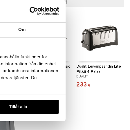
Suositut tuotteet
Om
 useana
andahålla funktioner för
htona
n information från din enhet
paahdin
Dualit Lämpöritilä Classic
Dualit Leivänpaahdin Lite
 tur kombinera informationen
Pitkä 4 Palaa
DUALIT
DUALIT
 deras tjänster. Du
47
233
€
€
Tillåt alla
-32%