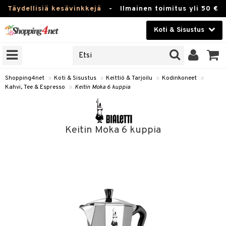
Täydellisiä kesävinkkejä
-
Ilmainen toimitus yli 50 €
Koti & Sisustus
ERKKEJÄ
Kauneudenhoito
JAT
UOTTEITA
Piilolinssit
Shopping4net
»
Koti & Sisustus
»
Keittiö & Tarjoilu
»
Kodinkoneet
»
Kahvi, Tee & Espresso
»
Keitin Moka 6 kuppia
Luontaistuotteet
 Tarjoilu
Apteekki
et
Keitin Moka 6 kuppia
 & Karahvit
Fitness
säilytys
Koti & Sisustus
ekstiilit
Lelut, Lapsi & Vauva
välineet
Tuotemerkkejä
oneet
Kampanjat
vi, Tee & Espresso