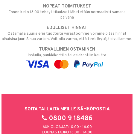
NOPEAT TOIMITUKSET
Ennen kello 13.00 tehdyt tilaukset lähetetään normaalisti samana
päivänä
EDULLISET HINNAT
Ostamalla suuria eriä tuotteita varastoomme voimme pitää hinnat
alhaisina juuri Sinua varten! Voit olla varma, että teet löytöjä sivuillamme.
TURVALLINEN OSTAMINEN
laskulla, pankkikortilla tai asiakastilin kautta
SOITA TAI LAITA MEILLE SÄHKÖPOSTIA
0800 9 18486
AUKIOLOAJAT: 10.00 - 16.00
LOUNASTAUKO 13.00 - 14.00