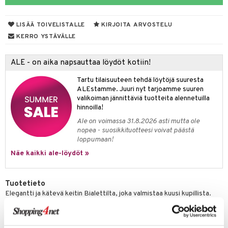
slaatikot
utarvikkeet
LISÄÄ TOIVELISTALLE
KIRJOITA ARVOSTELU
lot
uvadit & Kulhot
KERRO YSTÄVÄLLE
moskannut
 & Siivous
ALE - on aika napsauttaa löydöt kotiin!
mosmukit
& Leivontavuoat
Tartu tilaisuuteen tehdä löytöjä suuresta
ALEstamme. Juuri nyt tarjoamme suuren
valikoiman jännittäviä tuotteita alennetuilla
tyisveitset
& Baaritarvikkeet
hinnoilla!
ttiöveitset
Ale on voimassa 31.8.2026 asti mutta ole
ktroniikka
nopea - suosikkituotteesi voivat päästä
rinta- & Vihannesveitset
loppumaan!
one
Näe kaikki ale-löydöt »
kkuulaudat
uone
uoneen sisustus
päveitset
one
oneen tarvikkeita
oneen koristelu
Tuotetieto
tsenteroittimet
Elegantti ja kätevä keitin Bialettilta, joka valmistaa kuusi kupillista.
a
oneen tekstiilit
 huonekalut
& Saalit
Hieno alumiininen muotoilu. Yhdistää laadun, tyylikkyyden ja
tsisetit
 lamput
tyynyt
käytännöllisyyden, Bialettin keitin on myyntimenestys. Ei sovellu
induktioliesille.
tsitarvikkeet