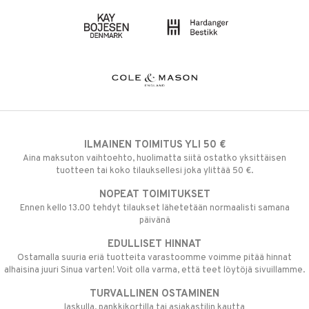
ILMAINEN TOIMITUS YLI 50 €
Aina maksuton vaihtoehto, huolimatta siitä ostatko yksittäisen
tuotteen tai koko tilauksellesi joka ylittää 50 €.
NOPEAT TOIMITUKSET
Ennen kello 13.00 tehdyt tilaukset lähetetään normaalisti samana
päivänä
EDULLISET HINNAT
Ostamalla suuria eriä tuotteita varastoomme voimme pitää hinnat
alhaisina juuri Sinua varten! Voit olla varma, että teet löytöjä sivuillamme.
TURVALLINEN OSTAMINEN
laskulla, pankkikortilla tai asiakastilin kautta