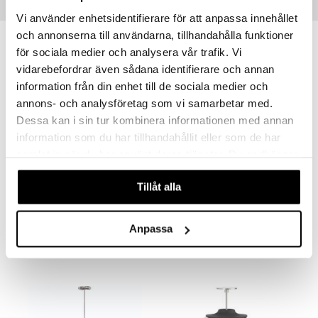
Suositut tuotteet
Vi använder enhetsidentifierare för att anpassa innehållet
och annonserna till användarna, tillhandahålla funktioner
för sociala medier och analysera vår trafik. Vi
vidarebefordrar även sådana identifierare och annan
information från din enhet till de sociala medier och
annons- och analysföretag som vi samarbetar med.
Dessa kan i sin tur kombinera informationen med annan
information som du har tillhandahållit eller som de har
samlat in när du har använt deras tjänster. Du godkänner
våra cookies vid fortsatt användande av vår webbplats.
Tillåt alla
Eva Solo Teenkeitin
Keitin VENUS
EVA SOLO
BIALETTI
85,67
56,90
Anpassa
€
€