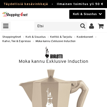
Täydellisiä kesävinkkejä
-
Ilmainen toimitus yli 50 €
Koti & Sisustus
ERKKEJÄ
Kauneudenhoito
JAT
UOTTEITA
Piilolinssit
Shopping4net
»
Koti & Sisustus
»
Keittiö & Tarjoilu
»
Kodinkoneet
»
Kahvi, Tee & Espresso
»
Moka kannu Exklusive Induction
Luontaistuotteet
 Tarjoilu
Apteekki
et
Moka kannu Exklusive Induction
 & Karahvit
Fitness
säilytys
Koti & Sisustus
ekstiilit
Lelut, Lapsi & Vauva
välineet
Tuotemerkkejä
oneet
Kampanjat
vi, Tee & Espresso