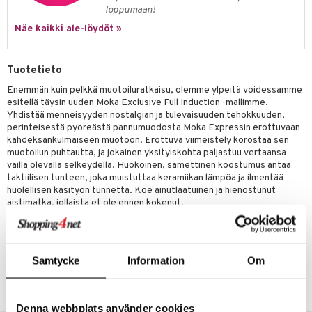
uoneen säilytys
t
it & Koukut
loppumaan!
anasetit
uoneen tekstiilit
uotteet
risteet
Näe kaikki ale-löydöt »
anat & Tyynyliinat
ttöön
lytys
elu
 tekstiilit
Tuotetieto
nyt & Peitot
kut
mot & Veistokset
s
iköt & Lyhdyt
tyynyt
 Grillaustarvikkeet
Enemmän kuin pelkkä muotoiluratkaisu, olemme ylpeitä voidessamme
nsäilytys & Korit
lot
huonekalut
oneen tekstiilit
 & hyönteissuoja
iköt & Lyhdyt
esitellä täysin uuden Moka Exclusive Full Induction -mallimme.
spalvelu
Yhdistää menneisyyden nostalgian ja tulevaisuuden tehokkuuden,
jat
s & Hyllyt
timet
lot
perinteisestä pyöreästä pannumuodosta Moka Expressin erottuvaan
ksiä & vastauksia
kahdeksankulmaiseen muotoon. Erottuva viimeistely korostaa sen
al Art
karit & Koukut
ynttilät
n ruokinta
mput
muotoilun puhtautta, ja jokainen yksityiskohta paljastuu vertaansa
tuotetta
vailla olevalla selkeydellä. Huokoinen, samettinen koostumus antaa
ukut
lyt
tolamput
oneen tekstiilit
aistus
taktiilisen tunteen, joka muistuttaa keramiikan lämpöä ja ilmentää
 verkkokaupasta
huolellisen käsityön tunnetta. Koe ainutlaatuinen ja hienostunut
näkoristeet
nsäilytys & Korit
tälamput
anasetit
avälineet
ustarvikkeet
aistimatka, jollaista et ole ennen kokenut.
sit
anat & Tyynyliinat
Koko: 6 kuppia 270 ml
 Peitteet
nyt & Peitot
maelämä
Tuotenumero
Samtycke
Information
Om
aistus
IUD20-6-DES
Denna webbplats använder cookies