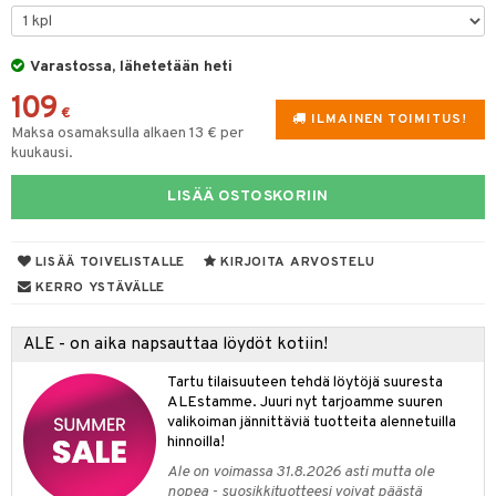
slaatikot
utarvikkeet
Varastossa, lähetetään heti
lot
uvadit & Kulhot
109
moskannut
 & Siivous
€
ILMAINEN TOIMITUS!
Maksa osamaksulla alkaen 13 € per
mosmukit
& Leivontavuoat
kuukausi.
LISÄÄ OSTOSKORIIN
tyisveitset
& Baaritarvikkeet
LISÄÄ TOIVELISTALLE
KIRJOITA ARVOSTELU
ttiöveitset
ktroniikka
KERRO YSTÄVÄLLE
rinta- & Vihannesveitset
one
kkuulaudat
ALE - on aika napsauttaa löydöt kotiin!
uone
uoneen sisustus
päveitset
Tartu tilaisuuteen tehdä löytöjä suuresta
one
oneen tarvikkeita
oneen koristelu
ALEstamme. Juuri nyt tarjoamme suuren
tsenteroittimet
a
oneen tekstiilit
 huonekalut
& Saalit
valikoiman jännittäviä tuotteita alennetuilla
hinnoilla!
tsisetit
 lamput
tyynyt
Ale on voimassa 31.8.2026 asti mutta ole
tsitarvikkeet
nopea - suosikkituotteesi voivat päästä