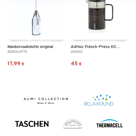
Maidonvaahdotin original
AdHoc French-Press 600 ml
AEROLATTE
ADHOC
17,99
45
€
€