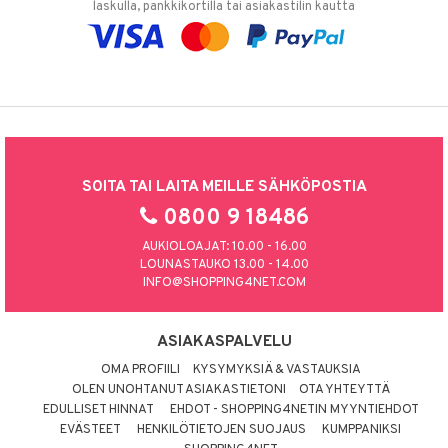
laskulla, pankkikortilla tai asiakastilin kautta
SOITA TAI LAITA MEILLE SÄHKÖPOSTIA
0800 9 18486
AUKIOLOAJAT: 10.00 - 16.00
LOUNASTAUKO 13.00 - 14.00
INFO@SHOPPING4NET.COM
ASIAKASPALVELU
OMA PROFIILI
KYSYMYKSIÄ & VASTAUKSIA
OLEN UNOHTANUT ASIAKASTIETONI
OTA YHTEYTTÄ
EDULLISET HINNAT
EHDOT - SHOPPING4NETIN MYYNTIEHDOT
EVÄSTEET
HENKILÖTIETOJEN SUOJAUS
KUMPPANIKSI