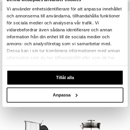
Vinkkejä sinulle
Vi använder enhetsidentifierare för att anpassa innehållet
och annonserna till användarna, tillhandahålla funktioner
för sociala medier och analysera vår trafik. Vi
vidarebefordrar även sådana identifierare och annan
information från din enhet till de sociala medier och
annons- och analysföretag som vi samarbetar med.
Dessa kan i sin tur kombinera informationen med annan
information som du har tillhandahållit eller som de har
samlat in när du har använt deras tjänster. Du godkänner
våra cookies vid fortsatt användande av vår webbplats.
Tillåt alla
Bialetti Induktiolevy
Keitin Moka 6 kuppia
BIALETTI
BIALETTI
Anpassa
24
48
€
€