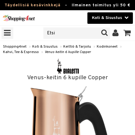
Täydellisiä kesävinkkejä
-
Ilmainen toimitus yli 50 €
Koti & Sisustus
ERKKEJÄ
Kauneudenhoito
JAT
UOTTEITA
Piilolinssit
Shopping4net
»
Koti & Sisustus
»
Keittiö & Tarjoilu
»
Kodinkoneet
»
Kahvi, Tee & Espresso
»
Venus-keitin 6 kupille Copper
Luontaistuotteet
 Tarjoilu
Apteekki
et
Venus-keitin 6 kupille Copper
 & Karahvit
Fitness
säilytys
Koti & Sisustus
ekstiilit
Lelut, Lapsi & Vauva
välineet
Tuotemerkkejä
oneet
Kampanjat
vi, Tee & Espresso