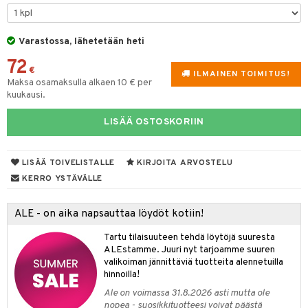
slaatikot
utarvikkeet
Varastossa, lähetetään heti
lot
uvadit & Kulhot
72
moskannut
 & Siivous
€
ILMAINEN TOIMITUS!
Maksa osamaksulla alkaen 10 € per
mosmukit
& Leivontavuoat
kuukausi.
LISÄÄ OSTOSKORIIN
tyisveitset
& Baaritarvikkeet
LISÄÄ TOIVELISTALLE
KIRJOITA ARVOSTELU
ttiöveitset
ktroniikka
KERRO YSTÄVÄLLE
rinta- & Vihannesveitset
one
kkuulaudat
ALE - on aika napsauttaa löydöt kotiin!
uone
uoneen sisustus
päveitset
Tartu tilaisuuteen tehdä löytöjä suuresta
one
oneen tarvikkeita
oneen koristelu
ALEstamme. Juuri nyt tarjoamme suuren
tsenteroittimet
a
oneen tekstiilit
 huonekalut
& Saalit
valikoiman jännittäviä tuotteita alennetuilla
hinnoilla!
tsisetit
 lamput
tyynyt
Ale on voimassa 31.8.2026 asti mutta ole
tsitarvikkeet
nopea - suosikkituotteesi voivat päästä