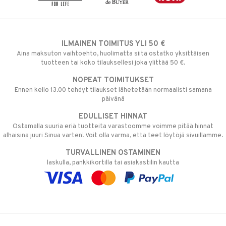
ILMAINEN TOIMITUS YLI 50 €
Aina maksuton vaihtoehto, huolimatta siitä ostatko yksittäisen
tuotteen tai koko tilauksellesi joka ylittää 50 €.
NOPEAT TOIMITUKSET
Ennen kello 13.00 tehdyt tilaukset lähetetään normaalisti samana
päivänä
EDULLISET HINNAT
Ostamalla suuria eriä tuotteita varastoomme voimme pitää hinnat
alhaisina juuri Sinua varten! Voit olla varma, että teet löytöjä sivuillamme.
TURVALLINEN OSTAMINEN
laskulla, pankkikortilla tai asiakastilin kautta