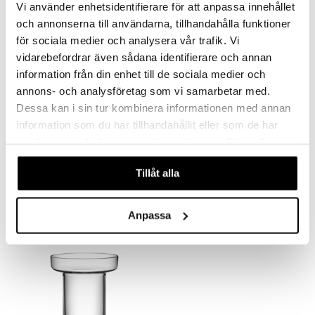
Vi använder enhetsidentifierare för att anpassa innehållet
-22%
och annonserna till användarna, tillhandahålla funktioner
för sociala medier och analysera vår trafik. Vi
vidarebefordrar även sådana identifierare och annan
information från din enhet till de sociala medier och
annons- och analysföretag som vi samarbetar med.
Dessa kan i sin tur kombinera informationen med annan
information som du har tillhandahållit eller som de har
samlat in när du har använt deras tjänster. Du godkänner
Limelight Ruusumaljakko omenanvihreä
Limelight Tulppaanivaasi harmaa
våra cookies vid fortsatt användande av vår webbplats.
KOSTA BODA
KOSTA BODA
Tillåt alla
49
63
63
€
(
€
)
€
Anpassa