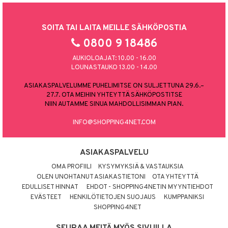
SOITA TAI LAITA MEILLE SÄHKÖPOSTIA
0800 9 18486
AUKIOLOAJAT: 10.00 - 16.00
LOUNASTAUKO 13.00 - 14.00
ASIAKASPALVELUMME PUHELIMITSE ON SULJETTUNA 29.6.–
27.7. OTA MEIHIN YHTEYTTÄ SÄHKÖPOSTITSE
NIIN AUTAMME SINUA MAHDOLLISIMMAN PIAN.
INFO@SHOPPING4NET.COM
ASIAKASPALVELU
OMA PROFIILI
KYSYMYKSIÄ & VASTAUKSIA
OLEN UNOHTANUT ASIAKASTIETONI
OTA YHTEYTTÄ
EDULLISET HINNAT
EHDOT - SHOPPING4NETIN MYYNTIEHDOT
EVÄSTEET
HENKILÖTIETOJEN SUOJAUS
KUMPPANIKSI
SHOPPING4NET
SEURAA MEITÄ MYÖS SIVUILLA