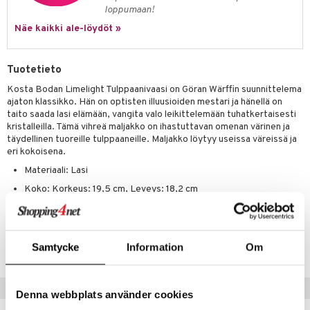
loppumaan!
Näe kaikki ale-löydöt »
Tuotetieto
Kosta Bodan Limelight Tulppaanivaasi on Göran Wärffin suunnittelema
ajaton klassikko. Hän on optisten illuusioiden mestari ja hänellä on
taito saada lasi elämään, vangita valo leikittelemään tuhatkertaisesti
kristalleilla. Tämä vihreä maljakko on ihastuttavan omenan värinen ja
täydellinen tuoreille tulppaaneille. Maljakko löytyy useissa väreissä ja
eri kokoisena.
Materiaali: Lasi
Koko: Korkeus: 19,5 cm, Leveys: 18,2 cm
Tuotenumero
IAZ48-1-XX
Samtycke
Information
Om
Vinkkejä sinulle
Denna webbplats använder cookies