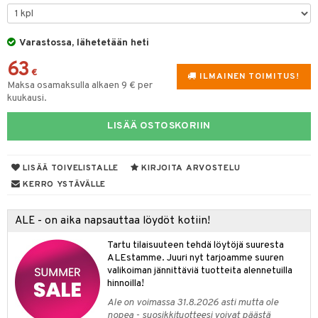
lyt
tyisveitset
& Baaritarvikkeet
nsäilytys & Korit
Varastossa, lähetetään heti
ttöön
 tekstiilit
ttiöveitset
63
s
tyynyt
 Grillaustarvikkeet
rinta- & Vihannesveitset
€
ILMAINEN TOIMITUS!
Maksa osamaksulla alkaen 9 € per
oneen tekstiilit
timet
iköt & Lyhdyt
kkuulaudat
kuukausi.
spalvelu
n ruokinta
lot
päveitset
LISÄÄ OSTOSKORIIN
ksiä & vastauksia
tsenteroittimet
mput
tuotetta
tsisetit
LISÄÄ TOIVELISTALLE
KIRJOITA ARVOSTELU
tolamput
oneen tekstiilit
avälineet
aistus
 verkkokaupasta
KERRO YSTÄVÄLLE
tsitarvikkeet
tälamput
anasetit
ustarvikkeet
anat & Tyynyliinat
 Peitteet
maelämä
ALE - on aika napsauttaa löydöt kotiin!
nyt & Peitot
aistus
Tartu tilaisuuteen tehdä löytöjä suuresta
ALEstamme. Juuri nyt tarjoamme suuren
valikoiman jännittäviä tuotteita alennetuilla
hinnoilla!
Ale on voimassa 31.8.2026 asti mutta ole
nopea - suosikkituotteesi voivat päästä