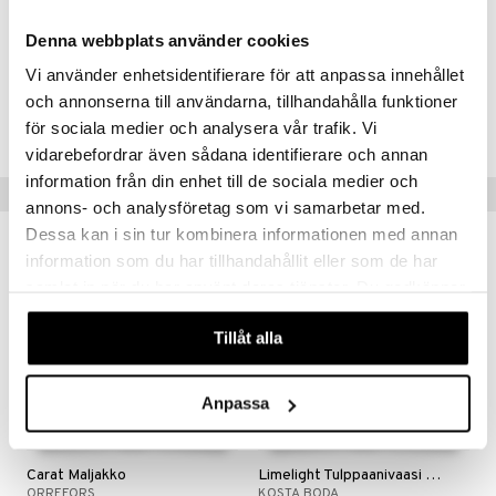
Lasikappaleesta tulee kantaja valolle, merelle ja ilmalle. Haluan luoda
kodin valolle, lämmölle ja aistillisuudelle."
Denna webbplats använder cookies
Vi använder enhetsidentifierare för att anpassa innehållet
Tuotenumero
och annonserna till användarna, tillhandahålla funktioner
IRT61-23-XX
för sociala medier och analysera vår trafik. Vi
vidarebefordrar även sådana identifierare och annan
information från din enhet till de sociala medier och
Vinkkejä sinulle
annons- och analysföretag som vi samarbetar med.
Dessa kan i sin tur kombinera informationen med annan
information som du har tillhandahållit eller som de har
samlat in när du har använt deras tjänster. Du godkänner
våra cookies vid fortsatt användande av vår webbplats.
Tillåt alla
Anpassa
Carat Maljakko
Limelight Tulppaanivaasi harmaa
ORREFORS
KOSTA BODA