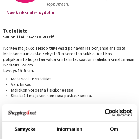
loppumaan!
Näe kaikki ale-löydöt »
Tuotetieto
Suunnittelu: Göran Wärff
Korkea maljakko seisoo tukevasti painavan lasipohjansa ansiosta.
Maljakon suuri aukko kehystää ja korostaa kukkia. Aistikas
pohjakoriste heijastaa valoa kristallista, saaden maljakon kimaltamaan.
Korkeus: 23 cm.
Leveys 15,5 cm.
Materiaali: Kristallilasi.
Väri: kirkas.
Maljakon voi pestä tiskikoneessa.
Sisältää 1 maljakon hienossa pakkauksessa.
Limelight - ajaton klassikko, Göran Wärffin luoma, optisen illuusion
mestari. Hän osaa taidon antaa lasille eloa, vangiten valon ja antaen
sen heijastua kristallista.
Samtycke
Information
Om
"Hehkuva lasimassa uunissa houkuttelee minua luomaan. Jokainen
tilaisuus antaa minulle halun välittää kokemuksen lasin taikuudesta.