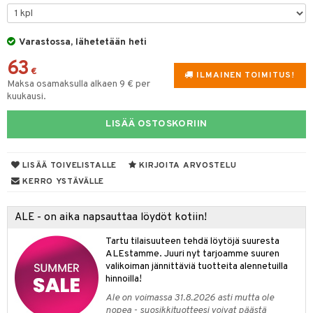
lyt
tyisveitset
& Baaritarvikkeet
nsäilytys & Korit
Varastossa, lähetetään heti
ttöön
 tekstiilit
ttiöveitset
63
s
tyynyt
 Grillaustarvikkeet
rinta- & Vihannesveitset
€
ILMAINEN TOIMITUS!
Maksa osamaksulla alkaen 9 € per
oneen tekstiilit
 & hyönteissuoja
iköt & Lyhdyt
kkuulaudat
kuukausi.
spalvelu
timet
lot
päveitset
LISÄÄ OSTOSKORIIN
ksiä & vastauksia
tsenteroittimet
n ruokinta
mput
tuotetta
tsisetit
LISÄÄ TOIVELISTALLE
KIRJOITA ARVOSTELU
tolamput
oneen tekstiilit
aistus
 verkkokaupasta
KERRO YSTÄVÄLLE
tsitarvikkeet
tälamput
anasetit
avälineet
ustarvikkeet
anat & Tyynyliinat
 Peitteet
ALE - on aika napsauttaa löydöt kotiin!
nyt & Peitot
maelämä
Tartu tilaisuuteen tehdä löytöjä suuresta
ALEstamme. Juuri nyt tarjoamme suuren
aistus
valikoiman jännittäviä tuotteita alennetuilla
hinnoilla!
Ale on voimassa 31.8.2026 asti mutta ole
nopea - suosikkituotteesi voivat päästä