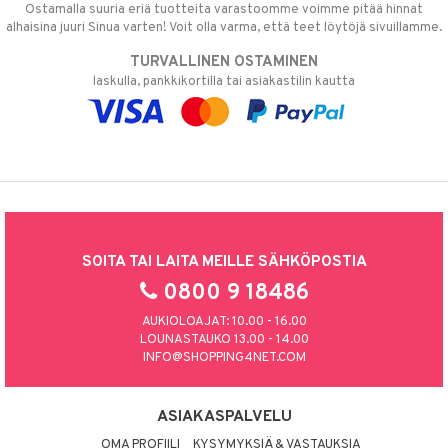
Ostamalla suuria eriä tuotteita varastoomme voimme pitää hinnat
alhaisina juuri Sinua varten! Voit olla varma, että teet löytöjä sivuillamme.
TURVALLINEN OSTAMINEN
laskulla, pankkikortilla tai asiakastilin kautta
SOITA TAI LAITA MEILLE SÄHKÖPOSTIA
0800 9 18486
AUKIOLOAJAT: 10.00 - 16.00
LOUNASTAUKO 13.00 - 14.00
INFO@SHOPPING4NET.COM
ASIAKASPALVELU
OMA PROFIILI
KYSYMYKSIÄ & VASTAUKSIA