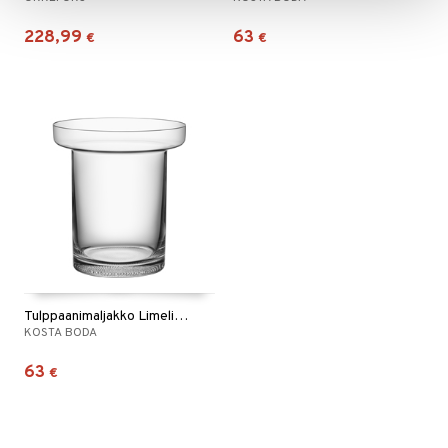
228,99
63
€
€
Tulppaanimaljakko Limelight
KOSTA BODA
63
€