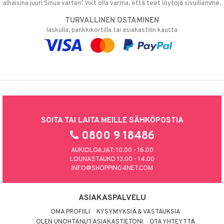
alhaisina juuri Sinua varten! Voit olla varma, että teet löytöjä sivuillamme.
TURVALLINEN OSTAMINEN
laskulla, pankkikortilla tai asiakastilin kautta
SOITA TAI LAITA MEILLE SÄHKÖPOSTIA
0800 9 18486
AUKIOLOAJAT: 10.00 - 16.00
LOUNASTAUKO 13.00 - 14.00
INFO@SHOPPING4NET.COM
ASIAKASPALVELU
OMA PROFIILI
KYSYMYKSIÄ & VASTAUKSIA
OLEN UNOHTANUT ASIAKASTIETONI
OTA YHTEYTTÄ