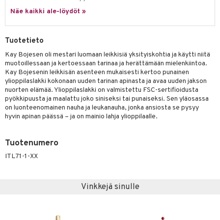
Näe kaikki ale-löydöt »
Tuotetieto
Kay Bojesen oli mestari luomaan leikkisiä yksityiskohtia ja käytti niitä
muotoillessaan ja kertoessaan tarinaa ja herättämään mielenkiintoa.
Kay Bojesenin leikkisän asenteen mukaisesti kertoo punainen
ylioppilaslakki kokonaan uuden tarinan apinasta ja avaa uuden jakson
nuorten elämää. Ylioppilaslakki on valmistettu FSC-sertifioidusta
pyökkipuusta ja maalattu joko siniseksi tai punaiseksi. Sen yläosassa
on luonteenomainen nauha ja leukanauha, jonka ansiosta se pysyy
hyvin apinan päässä – ja on mainio lahja ylioppilaalle.
Tuotenumero
ITL71-1-XX
Vinkkejä sinulle