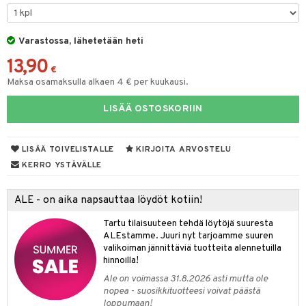
lyt
tyisveitset
& Baaritarvikkeet
nsäilytys & Korit
Varastossa, lähetetään heti
ttöön
 tekstiilit
ttiöveitset
13,90
s
tyynyt
 Grillaustarvikkeet
rinta- & Vihannesveitset
€
Maksa osamaksulla alkaen 4 € per kuukausi.
oneen tekstiilit
 & hyönteissuoja
iköt & Lyhdyt
kkuulaudat
spalvelu
LISÄÄ OSTOSKORIIN
timet
lot
päveitset
ksiä & vastauksia
tsenteroittimet
n ruokinta
mput
LISÄÄ TOIVELISTALLE
KIRJOITA ARVOSTELU
tuotetta
tsisetit
tolamput
oneen tekstiilit
aistus
KERRO YSTÄVÄLLE
 verkkokaupasta
tsitarvikkeet
tälamput
anasetit
avälineet
ustarvikkeet
ALE - on aika napsauttaa löydöt kotiin!
anat & Tyynyliinat
 Peitteet
Tartu tilaisuuteen tehdä löytöjä suuresta
nyt & Peitot
maelämä
ALEstamme. Juuri nyt tarjoamme suuren
valikoiman jännittäviä tuotteita alennetuilla
aistus
hinnoilla!
Ale on voimassa 31.8.2026 asti mutta ole
nopea - suosikkituotteesi voivat päästä
loppumaan!