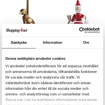
Saatavana useana vaihtoehtona
Samtycke
Information
Om
Apina
Joulupukki
KAY BOJESEN
KAY BOJESEN
65
59,90
alk.
€
€
Denna webbplats använder cookies
Vi använder enhetsidentifierare för att anpassa innehållet
och annonserna till användarna, tillhandahålla funktioner
för sociala medier och analysera vår trafik. Vi
vidarebefordrar även sådana identifierare och annan
information från din enhet till de sociala medier och
annons- och analysföretag som vi samarbetar med.
Dessa kan i sin tur kombinera informationen med annan