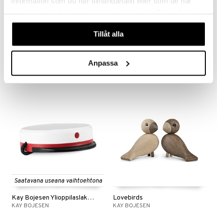
information som du har tillhandahållit eller som de har
samlat in när du har använt deras tjänster. Du godkänner
våra cookies vid fortsatt användande av vår webbplats.
Tillåt alla
Kay Bojesen Apina Tammi
Kay Bojesen Juhannusseppele pieni
KAY BOJESEN
KAY BOJESEN
99,99
21,90
Anpassa
€
€
Saatavana useana vaihtoehtona
Kay Bojesen Ylioppilaslakki pieni
Lovebirds
KAY BOJESEN
KAY BOJESEN