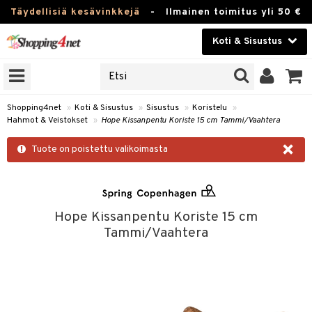
Täydellisiä kesävinkkejä
-
Ilmainen toimitus yli 50 €
Koti & Sisustus
ERKKEJÄ
Kauneudenhoito
JAT
UOTTEITA
Piilolinssit
Shopping4net
»
Koti & Sisustus
»
Sisustus
»
Koristelu
»
Hahmot & Veistokset
»
Hope Kissanpentu Koriste 15 cm Tammi/Vaahtera
Luontaistuotteet
 Tarjoilu
×
Tuote on poistettu valikoimasta
Apteekki
ktroniikka
et
one
 & Karahvit
Fitness
uone
säilytys
uoneen sisustus
Koti & Sisustus
Hope Kissanpentu Koriste 15 cm
Tammi/Vaahtera
one
ekstiilit
oneen tarvikkeita
oneen koristelu
Lelut, Lapsi & Vauva
a
välineet
oneen tekstiilit
 huonekalut
& Saalit
Tuotemerkkejä
oneet
 lamput
tyynyt
Kampanjat
vi, Tee & Espresso
 Mukit
uoneen säilytys
t
it & Koukut