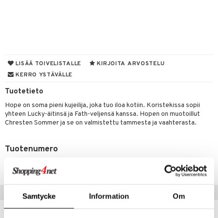
lyt
tyisveitset
& Baaritarvikkeet
nsäilytys & Korit
ttöön
 tekstiilit
ttiöveitset
s
tyynyt
 Grillaustarvikkeet
rinta- & Vihannesveitset
LISÄÄ TOIVELISTALLE
KIRJOITA ARVOSTELU
oneen tekstiilit
timet
iköt & Lyhdyt
kkuulaudat
spalvelu
KERRO YSTÄVÄLLE
n ruokinta
lot
päveitset
ksiä & vastauksia
Tuotetieto
tsenteroittimet
mput
Hope on soma pieni kujeilija, joka tuo iloa kotiin. Koristekissa sopii
tuotetta
yhteen Lucky-äitinsä ja Fath-veljensä kanssa. Hopen on muotoillut
tsisetit
tolamput
oneen tekstiilit
avälineet
aistus
Chresten Sommer ja se on valmistettu tammesta ja vaahterasta.
 verkkokaupasta
tsitarvikkeet
tälamput
anasetit
ustarvikkeet
Tuotenumero
anat & Tyynyliinat
 Peitteet
maelämä
ITI28-1-XX
nyt & Peitot
aistus
Vinkkejä sinulle
Samtycke
Information
Om