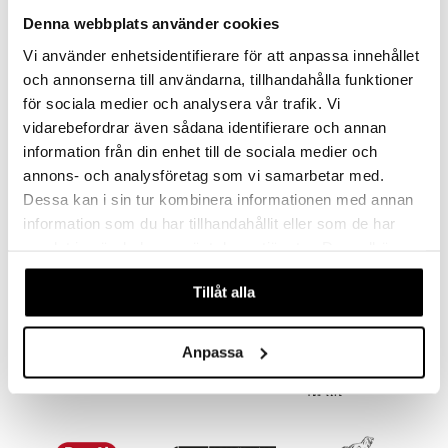
Denna webbplats använder cookies
Vi använder enhetsidentifierare för att anpassa innehållet
och annonserna till användarna, tillhandahålla funktioner
för sociala medier och analysera vår trafik. Vi
vidarebefordrar även sådana identifierare och annan
information från din enhet till de sociala medier och
annons- och analysföretag som vi samarbetar med.
Dessa kan i sin tur kombinera informationen med annan
Hylkeenpoikanen Puulelu/koriste
Lucky The Cat
SPRING COPENHAGEN
SPRING COPENHAGEN
information som du har tillhandahållit eller som de har
samlat in när du har använt deras tjänster. Du godkänner
42,99
48,79
€
€
våra cookies vid fortsatt användande av vår webbplats.
Tillåt alla
Anpassa