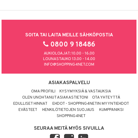
SOITA TAI LAITA MEILLE SÄHKÖPOSTIA
0800 9 18486
AUKIOLOAJAT: 10.00 - 16.00
LOUNASTAUKO 13.00 - 14.00
INFO@SHOPPING4NET.COM
ASIAKASPALVELU
OMA PROFIILI
KYSYMYKSIÄ & VASTAUKSIA
OLEN UNOHTANUT ASIAKASTIETONI
OTA YHTEYTTÄ
EDULLISET HINNAT
EHDOT - SHOPPING4NETIN MYYNTIEHDOT
EVÄSTEET
HENKILÖTIETOJEN SUOJAUS
KUMPPANIKSI
SHOPPING4NET
SEURAA MEITÄ MYÖS SIVUILLA