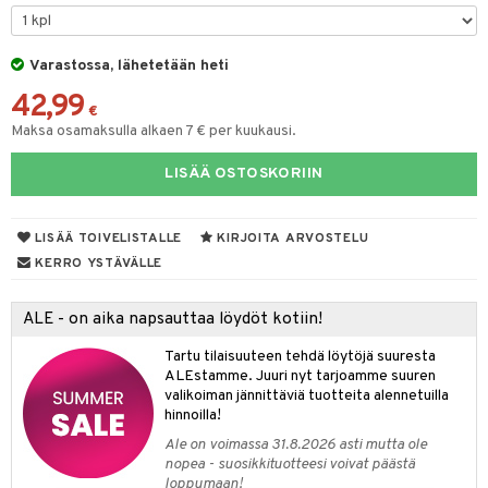
lyt
tyisveitset
& Baaritarvikkeet
nsäilytys & Korit
Varastossa, lähetetään heti
ttöön
 tekstiilit
ttiöveitset
42,99
s
tyynyt
 Grillaustarvikkeet
rinta- & Vihannesveitset
€
Maksa osamaksulla alkaen 7 € per kuukausi.
oneen tekstiilit
 & hyönteissuoja
iköt & Lyhdyt
kkuulaudat
spalvelu
LISÄÄ OSTOSKORIIN
timet
lot
päveitset
ksiä & vastauksia
tsenteroittimet
n ruokinta
mput
LISÄÄ TOIVELISTALLE
KIRJOITA ARVOSTELU
tuotetta
tsisetit
tolamput
oneen tekstiilit
aistus
KERRO YSTÄVÄLLE
 verkkokaupasta
tsitarvikkeet
tälamput
anasetit
avälineet
ustarvikkeet
ALE - on aika napsauttaa löydöt kotiin!
anat & Tyynyliinat
 Peitteet
Tartu tilaisuuteen tehdä löytöjä suuresta
nyt & Peitot
maelämä
ALEstamme. Juuri nyt tarjoamme suuren
valikoiman jännittäviä tuotteita alennetuilla
aistus
hinnoilla!
Ale on voimassa 31.8.2026 asti mutta ole
nopea - suosikkituotteesi voivat päästä
loppumaan!