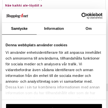
Näe kaikki ale-löydöt »
Tuotetieto
Spring Copenhagenin koristellinen puulelu on pieni hylkeenpoikanen.
Samtycke
Information
Om
Tanskalaisen muotoilijan Chresten Sommer luoma hylje on käsin tehty
tammipuusta. Se on hieno lelu tai koriste lastenhuoneeseen tai
muuhun kotiin. Myös äitihylje valikoimassa.
Denna webbplats använder cookies
Koko: Pituus: 12,7 cm, Korkeus: 6 cm, Leveys 9,6 cm
Vi använder enhetsidentifierare för att anpassa innehållet
Materiaali: Ek
och annonserna till användarna, tillhandahålla funktioner
för sociala medier och analysera vår trafik. Vi
Tuotenumero
vidarebefordrar även sådana identifierare och annan
ICD77-1-XX
information från din enhet till de sociala medier och
annons- och analysföretag som vi samarbetar med.
Vinkkejä sinulle
Dessa kan i sin tur kombinera informationen med annan
information som du har tillhandahållit eller som de har
samlat in när du har använt deras tjänster. Du godkänner
våra cookies vid fortsatt användande av vår webbplats.