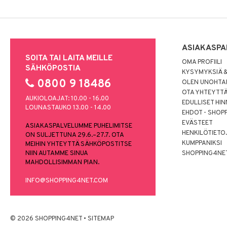
ASIAKASPA
SOITA TAI LAITA MEILLE
OMA PROFIILI
SÄHKÖPOSTIA
KYSYMYKSIÄ &
0800 9 18486
OLEN UNOHTAN
OTA YHTEYTT
AUKIOLOAJAT: 10.00 - 16.00
EDULLISET HI
LOUNASTAUKO 13.00 - 14.00
EHDOT - SHOP
EVÄSTEET
ASIAKASPALVELUMME PUHELIMITSE
HENKILÖTIETO
ON SULJETTUNA 29.6.–27.7. OTA
KUMPPANIKSI
MEIHIN YHTEYTTÄ SÄHKÖPOSTITSE
NIIN AUTAMME SINUA
SHOPPING4NE
MAHDOLLISIMMAN PIAN.
INFO@SHOPPING4NET.COM
© 2026 SHOPPING4NET
•
SITEMAP