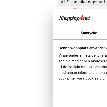
ALE - on aika napsautta
Leipäveitset
Veitsenteroittimet
Tartu tila
Veitsisetit
nyt tarjoa
alennetuill
Veitsitarvikkeet
Ale on voi
suosikkitu
Samtycke
Näe kaikk
Denna webbplats använder 
Tuotetieto
Vi använder enhetsidentifierar
Iris Hantverkin kasvoharja öljytt
sociala medier och analysera 
puhdistusvoiteen kanssa poistamaan
käyttää pyörivin liikkein, välttäe
till de sociala medier och a
Materiaali: Öljytty tammi/jouh
med annan information som du 
Koko: Pituus: 17,5 cm, Levey
godkänner våra cookies vid f
Tuotenumero
IAY33-1-XX