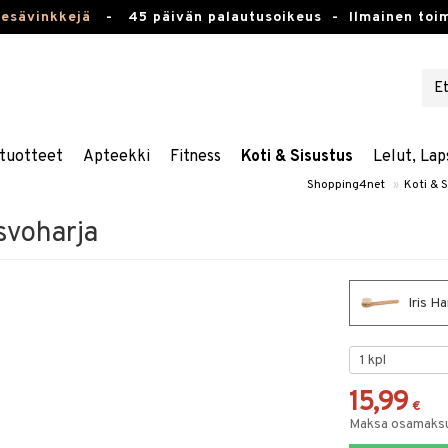
kesävinkkejä
-
45 päivän palautusoikeus -
Ilmainen toim
tuotteet
Apteekki
Fitness
Koti & Sisustus
Lelut, Lap
Shopping4net
»
Koti & 
svoharja
Iris H
15,99
€
Maksa osamaksul