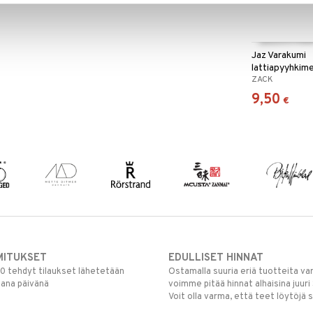
Jaz Varakumi
lattiapyyhkim
ZACK
9,50
€
MITUKSET
EDULLISET HINNAT
00 tehdyt tilaukset lähetetään
Ostamalla suuria eriä tuotteita 
mana päivänä
voimme pitää hinnat alhaisina juuri
Voit olla varma, että teet löytöjä 