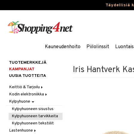
Täydellisiä 
Kauneudenhoito
Piilolinssit
Luontais
TUOTEMERKKEJÄ
Iris Hantverk Ka
KAMPANJAT
UUSIA TUOTTEITA
Keittiö & Tarjoilu
Kodin elektroniikka
Aterimet
Kylpyhuone
Kannut & Karahvit
Ääni
Keittiösäilytys
Kylpyhuoneen sisustus
Keittiötekstiilit
Kylpyhuoneen tarvikkeita
Keittiövälineet
Kylpyhuoneen tekstiilit
Kodinkoneet
Lastenhuone