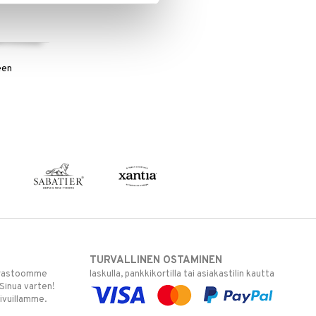
een
TURVALLINEN OSTAMINEN
varastoomme
laskulla, pankkikortilla tai asiakastilin kautta
 Sinua varten!
sivuillamme.