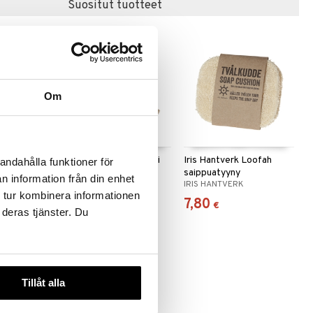
Suositut tuotteet
Om
ukuivain
Iris Hantverk Hiomakivi
Iris Hantverk Loofah
andahålla funktioner för
saippuatyyny
n information från din enhet
IRIS HANTVERK
IRIS HANTVERK
 tur kombinera informationen
5,99
7,80
€
€
 deras tjänster. Du
Tillåt alla