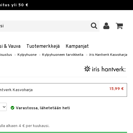
itus yli 50 €
si & Vauva
Tuotemerkkejä
Kampanjat
Sisustus
»
Kylpyhuone
»
Kylpyhuoneen tarvikkeita
»
Iris Hantverk Kasvoharja
15,99 €
antverk Kasvoharja
Varastossa, lähetetään heti
la alkaen 4 € per kuukausi.