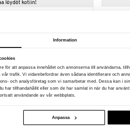
a löydöt kotiin!
isuuteen tehdä löytöjä suuresta ALEstamme. Juuri
mme suuren valikoiman jännittäviä tuotteita
a hinnoilla!
massa 31.8.2026 asti mutta ole nopea -
otteesi voivat päästä loppumaan!
Information
i ale-löydöt »
cookies
Eva Solo Suihk
e för att anpassa innehållet och annonserna till användarna, tillh
yä tammea ja jouhia. Harjaa käytetään yhdessä
vår trafik. Vi vidarebefordrar även sådana identifierare och anna
 meikki, lika ja kuolleet ihosolut. Sitä tulee
EVA SOLO
n silmänympärys- ja suualuetta.
nnons- och analysföretag som vi samarbetar med. Dessa kan i sin
29,57
€
i
har tillhandahållit eller som de har samlat in när du har använt
s: 4,5 cm, Korkeus 3 cm
ortsatt användande av vår webbplats.
Anpassa