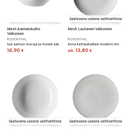
tyisveitset
& Baaritarvikkeet
ttiöveitset
Saatavana useana vaihtoehtona
rinta- & Vihannesveitset
Mesh Aamiaiskulho
Mesh Lautanen Valkoinen
Valkoinen
kkuulaudat
ROSENTHAL
ROSENTHAL
Syö aamun muroja ja mysliä saksalaisen Rosenthalin Mesh-aamiaiskulhosta, jonka halkaisija on 14 cm.
Anna kattauksellesi moderni ilme Mesh Valkoisella Ruokalautasella. Sen tyylikäs muotoilu ja hillitty kuvio tekevät siitä täydellisen sekä arkeen että juhlaan.
päveitset
16,90
13,80
€
alk.
€
tsenteroittimet
tsisetit
tsitarvikkeet
Saatavana useana vaihtoehtona
Saatavana useana vaihtoehtona