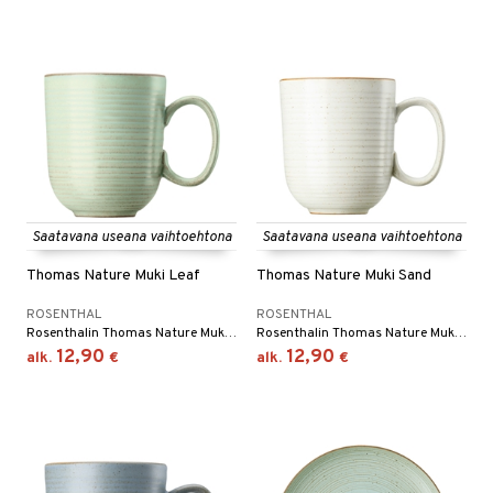
Saatavana useana vaihtoehtona
Saatavana useana vaihtoehtona
Thomas Nature Muki Leaf
Thomas Nature Muki Sand
ROSENTHAL
ROSENTHAL
Rosenthalin Thomas Nature Muki 15 cm on kivikeraaminen muki, jossa on ympyränmuotoinen kuvio kirjavin värein, ja sitä on saatavana useissa eri väreissä.
Rosenthalin Thomas Nature Muki 15 cm on kivikeraaminen muki, jossa on ympyränmuotoinen kuvio kirjavin värein, ja sitä on saatavana useissa eri väreissä.
12,90
12,90
alk.
€
alk.
€