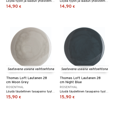
Löydä tyylin ja laadun yhdistelmä Loft by Rosenthal Pyöreän kulhon avulla. Tämä kaunis kulho, jonka on suunnitellut Rosenthal ja valmistettu ensiluokkaisesta posliinista, on sekä toimiva että elegantti.
Löydä tyylin ja laadun yhdistelmä Loft by Rosenthal Pyöreän kulhon avulla. Tämä kaunis kulho, jonka on suunnitellut Rosenthal ja valmistettu ensiluokkaisesta posliinista, on sekä toimiva että elegantti.
14,90
14,90
€
€
Saatavana useana vaihtoehtona
Saatavana useana vaihtoehtona
Thomas Loft Lautanen 28
Thomas Loft Lautanen 28
cm Moon Grey
cm Night Blue
ROSENTHAL
ROSENTHAL
Löydä täydellinen tasapaino tyylin ja toiminnallisuuden välillä Loft by Rosenthal -ruokalautasen avulla. Tämä 28 cm:n lautanen on Rosenthalin, posliinitaiteen ikonin, suunnittelema ja kantaa Loft-kokoelman eleganssin ja modernisuuden leimaa.
Löydä täydellinen tasapaino tyylin ja toiminnallisuuden välillä Loft by Rosenthal -ruokalautasen avulla. Tämä 28 cm:n lautanen on Rosenthalin, posliinitaiteen ikonin, suunnittelema ja kantaa Loft-kokoelman eleganssin ja modernisuuden leimaa.
15,90
15,90
€
€