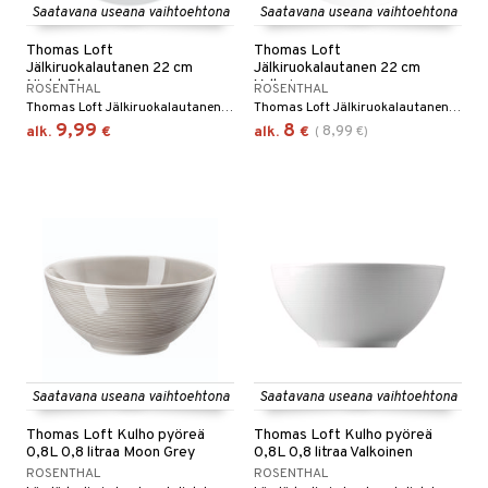
Saatavana useana vaihtoehtona
Saatavana useana vaihtoehtona
Thomas Loft
Thomas Loft
Jälkiruokalautanen 22 cm
Jälkiruokalautanen 22 cm
Night Blue
Valkoinen
ROSENTHAL
ROSENTHAL
Thomas Loft Jälkiruokalautanen 22 cm on tyylikäs ja ajaton lautanen, joka sopii täydellisesti suosikkijälkiruokiesi tarjoiluun.
Thomas Loft Jälkiruokalautanen 22 cm on tyylikäs ja ajaton lautanen, joka sopii täydellisesti suosikkijälkiruokiesi tarjoiluun.
9,99
8
8,99
alk.
€
alk.
€
(
€
)
Saatavana useana vaihtoehtona
Saatavana useana vaihtoehtona
Thomas Loft Kulho pyöreä
Thomas Loft Kulho pyöreä
0,8L 0,8 litraa Moon Grey
0,8L 0,8 litraa Valkoinen
ROSENTHAL
ROSENTHAL