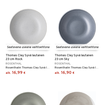
Saatavana useana vaihtoehtona
Saatavana useana vaihtoehtona
Thomas Clay Syvä lautanen
Thomas Clay Syvä lautanen
23 cm Rock
23 cm Sky
ROSENTHAL
ROSENTHAL
Rosenthalin Thomas Clay Syvä lautanen 23 cm on kivikeraaminen lautanen vekitetyllä kuviolla lautasen yläosasta keskelle. Saatavana useita eri värejä.
Rosenthalin Thomas Clay Syvä lautanen 23 cm on kivikeraaminen lautanen vekitetyllä kuviolla lautasen yläosasta keskelle. Saatavana useita eri värejä.
16,99
16,90
alk.
€
alk.
€