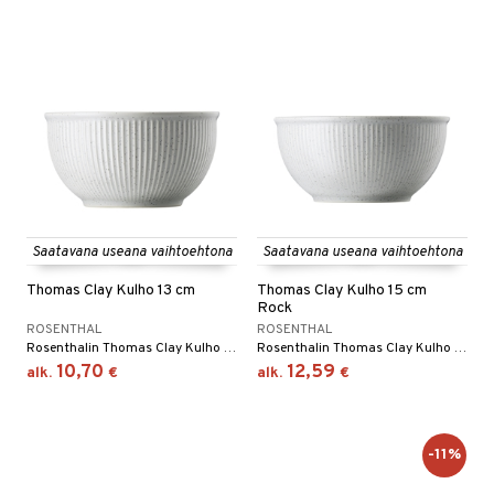
Saatavana useana vaihtoehtona
Saatavana useana vaihtoehtona
Thomas Clay Kulho 13 cm
Thomas Clay Kulho 15 cm
Rock
ROSENTHAL
ROSENTHAL
Rosenthalin Thomas Clay Kulho 13 cm on kivikeraaminen kulho vekitetyllä kuviolla lautasen yläosasta keskelle. Saatavana useita eri värejä.
Rosenthalin Thomas Clay Kulho 15 cm on kivikeraaminen kulho vekitetyllä kuviolla lautasen yläosasta keskelle. Saatavana useita eri värejä.
10,70
12,59
alk.
€
alk.
€
-11%