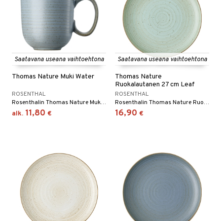
Saatavana useana vaihtoehtona
Saatavana useana vaihtoehtona
Thomas Nature Muki Water
Thomas Nature
Ruokalautanen 27 cm Leaf
ROSENTHAL
ROSENTHAL
Rosenthalin Thomas Nature Muki 15 cm on kivikeraaminen muki, jossa on ympyränmuotoinen kuvio kirjavin värein, ja sitä on saatavana useissa eri väreissä.
Rosenthalin Thomas Nature Ruokalautanen 27 cm on kivikeraaminen lautanen, jossa on ympyränmuotoinen kuvio kirjavin värein, ja sitä on saatavana useissa eri väreissä.
11,80
16,90
alk.
€
€