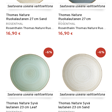
Saatavana useana vaihtoehtona
Saatavana useana vaihtoehtona
Thomas Nature
Thomas Nature
Ruokalautanen 27 cm Sand
Ruokalautanen 27 cm
Water
ROSENTHAL
ROSENTHAL
Rosenthalin Thomas Nature Ruokalautanen 27 cm on kivikeraaminen lautanen, jossa on ympyränmuotoinen kuvio kirjavin värein, ja sitä on saatavana useissa eri väreissä.
Rosenthalin Thomas Nature Ruokalautanen 27 cm on kivikeraaminen lautanen, jossa on ympyränmuotoinen kuvio kirjavin värein, ja sitä on saatavana useissa eri väreissä.
16,90
16,90
€
€
-6%
-6%
Saatavana useana vaihtoehtona
Saatavana useana vaihtoehtona
Thomas Nature Syvä
Thomas Nature Syvä
lautanen 23 cm Leaf
lautanen 23 cm Sand