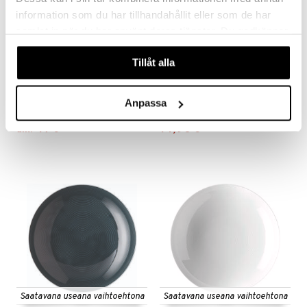
information som du har tillhandahållit eller som de har
samlat in när du har använt deras tjänster. Du godkänner
våra cookies vid fortsatt användande av vår webbplats.
Saatavana useana vaihtoehtona
Saatavana useana vaihtoehtona
Tillåt alla
Thomas Loft Porkkana 23
Thomas Loft Syvä lautanen
cm Night Blue
24 cm Moon Grey
Anpassa
ROSENTHAL
ROSENTHAL
Löydä täydellinen yhdistelmä eleganssia ja toiminnallisuutta Loft by Rosenthal -vuoan avulla. Tämä 23 cm:n vuoka, Rosenthalin suunnittelema, on luotu tekemään sekä arjesta että juhlista hieman tyylikkäämpiä.
Koe moderni eleganssi Rosenthalin Loft-syvälautasella. Tämä 24 cm:n lautanen, jonka on suunnitellut Rosenthal, yhdistää ajattoman kauneuden ja toiminnallisuuden ainutlaatuisiin ruokailukokemuksiin.
47
14,90
alk.
€
€
Saatavana useana vaihtoehtona
Saatavana useana vaihtoehtona