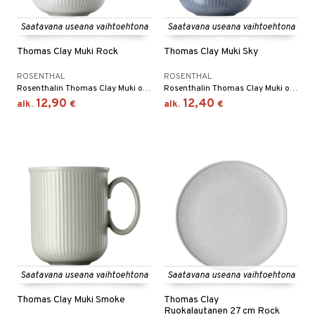
Saatavana useana vaihtoehtona
Saatavana useana vaihtoehtona
Thomas Clay Muki Rock
Thomas Clay Muki Sky
ROSENTHAL
ROSENTHAL
Rosenthalin Thomas Clay Muki on kivikeraaminen muki vekitetyllä kuviolla yläosasta mukin jalkaa kohden. Saatavana useita eri värejä.
Rosenthalin Thomas Clay Muki on kivikeraaminen muki vekitetyllä kuviolla yläosasta mukin jalkaa kohden. Saatavana useita eri värejä.
12,90
12,40
alk.
€
alk.
€
Saatavana useana vaihtoehtona
Saatavana useana vaihtoehtona
Thomas Clay Muki Smoke
Thomas Clay
Ruokalautanen 27 cm Rock