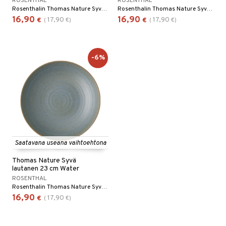
ROSENTHAL
ROSENTHAL
Rosenthalin Thomas Nature Syvä lautanen 23 cm on kivikeraaminen lautanen, jossa on ympyränmuotoinen kuvio kirjavin värein, ja sitä on saatavana useissa eri väreissä.
Rosenthalin Thomas Nature Syvä lautanen 23 cm on kivikeraaminen lautanen, jossa on ympyränmuotoinen kuvio kirjavin värein, ja sitä on saatavana useissa eri väreissä.
16,90
16,90
17,90
17,90
€
(
€
)
€
(
€
)
-6%
Saatavana useana vaihtoehtona
Thomas Nature Syvä
lautanen 23 cm Water
ROSENTHAL
Rosenthalin Thomas Nature Syvä lautanen 23 cm on kivikeraaminen lautanen, jossa on ympyränmuotoinen kuvio kirjavin värein, ja sitä on saatavana useissa eri väreissä.
16,90
17,90
€
(
€
)