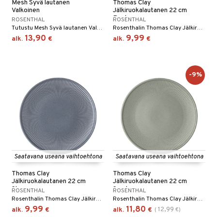
Mesh Syvä lautanen
Thomas Clay
Valkoinen
Jälkiruokalautanen 22 cm
Rock
ROSENTHAL
ROSENTHAL
Tutustu Mesh Syvä lautanen Valkoisen eleganssiin – täydellinen yhdistelmä modernia muotoilua ja toiminnallisuutta.
Rosenthalin Thomas Clay Jälkiruokalautanen 22 cm on kivikeraaminen lautanen vekitetyllä kuviolla lautasen yläosasta keskelle. Saatavana useita eri värejä.
13,90
9,99
alk.
€
alk.
€
-9%
Saatavana useana vaihtoehtona
Saatavana useana vaihtoehtona
Thomas Clay
Thomas Clay
Jälkiruokalautanen 22 cm
Jälkiruokalautanen 22 cm
Sky
Smoke
ROSENTHAL
ROSENTHAL
Rosenthalin Thomas Clay Jälkiruokalautanen 22 cm on kivikeraaminen lautanen vekitetyllä kuviolla lautasen yläosasta keskelle. Saatavana useita eri värejä.
Rosenthalin Thomas Clay Jälkiruokalautanen 22 cm on kivikeraaminen lautanen vekitetyllä kuviolla lautasen yläosasta keskelle. Saatavana useita eri värejä.
9,99
11,80
12,99
alk.
€
alk.
€
(
€
)