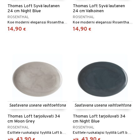
Thomas Loft Syvä lautanen
Thomas Loft Syvä lautanen
24 cm Night Blue
24 cm Valkoinen
ROSENTHAL
ROSENTHAL
Koe moderni eleganssi Rosenthalin Loft-syvälautasella. Tämä 24 cm:n lautanen, jonka on suunnitellut Rosenthal, yhdistää ajattoman kauneuden ja toiminnallisuuden ainutlaatuisiin ruokailukokemuksiin.
Koe moderni eleganssi Rosenthalin Loft-syvälautasella. Tämä 24 cm:n lautanen, jonka on suunnitellut Rosenthal, yhdistää ajattoman kauneuden ja toiminnallisuuden ainutlaatuisiin ruokailukokemuksiin.
14,90
14,90
€
€
Saatavana useana vaihtoehtona
Saatavana useana vaihtoehtona
Thomas Loft tarjoiluvati 34
Thomas Loft tarjoiluvati 34
cm Moon Grey
cm Night Blue
ROSENTHAL
ROSENTHAL
Esittele ruokalajisi tyylillä Loft by Rosenthal -tarjoiluvadilla. Tämä 34 cm:n tarjoiluastia, jonka on suunnitellut Rosenthal, on täydellinen korostamaan kaikkea alkupaloista pääruokiin elegantilla tavalla.
Esittele ruokalajisi tyylillä Loft by Rosenthal -tarjoiluvadilla. Tämä 34 cm:n tarjoiluastia, jonka on suunnitellut Rosenthal, on täydellinen korostamaan kaikkea alkupaloista pääruokiin elegantilla tavalla.
43,90
43,90
alk.
€
alk.
€