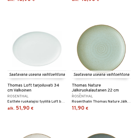
Saatavana useana vaihtoehtona
Saatavana useana vaihtoehtona
Thomas Loft tarjoiluvati 34
Thomas Nature
cm Valkoinen
Jälkiruokalautanen 22 cm
Leaf
ROSENTHAL
ROSENTHAL
Esittele ruokalajisi tyylillä Loft by Rosenthal -tarjoiluvadilla. Tämä 34 cm:n tarjoiluastia, jonka on suunnitellut Rosenthal, on täydellinen korostamaan kaikkea alkupaloista pääruokiin elegantilla tavalla.
Rosenthalin Thomas Nature Jälkiruokalautanen 22 cm on kivikeraaminen lautanen, jossa on ympyränmuotoinen kuvio kirjavin värein, ja sitä on saatavana useissa eri väreissä.
51,90
11,90
alk.
€
€