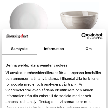
Saatavana useana vaihtoehtona
Saatavana useana vaihtoehtona
Samtycke
Information
Om
Thomas Loft Lautanen 28
Thomas Loft Porkkana 23
cm Valkoinen
cm Moon Grey
ROSENTHAL
ROSENTHAL
Löydä täydellinen tasapaino tyylin ja toiminnallisuuden välillä Loft by Rosenthal -ruokalautasen avulla. Tämä 28 cm:n lautanen on Rosenthalin, posliinitaiteen ikonin, suunnittelema ja kantaa Loft-kokoelman eleganssin ja modernisuuden leimaa.
Löydä täydellinen yhdistelmä eleganssia ja toiminnallisuutta Loft by Rosenthal -vuoan avulla. Tämä 23 cm:n vuoka, Rosenthalin suunnittelema, on luotu tekemään sekä arjesta että juhlista hieman tyylikkäämpiä.
Denna webbplats använder cookies
15,90
49
€
alk.
€
Vi använder enhetsidentifierare för att anpassa innehållet
och annonserna till användarna, tillhandahålla funktioner
för sociala medier och analysera vår trafik. Vi
vidarebefordrar även sådana identifierare och annan
information från din enhet till de sociala medier och
annons- och analysföretag som vi samarbetar med.
Dessa kan i sin tur kombinera informationen med annan