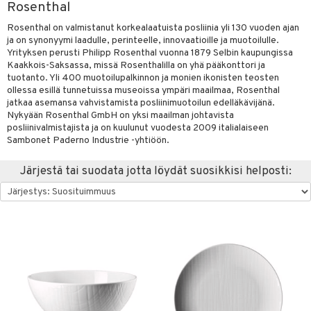
Rosenthal
vänpaahtimet
anasetit
uoneen tekstiilit
uotteet
risteet
Rosenthal on valmistanut korkealaatuista posliinia yli 130 vuoden ajan
erit & Sähkövatkaimet
anat & Tyynyliinat
ma- & Cocktailasit
ja on synonyymi laadulle, perinteelle, innovaatioille ja muotoilulle.
ttöön
keittiö
lytys
elu
 tekstiilit
Yrityksen perusti Philipp Rosenthal vuonna 1879 Selbin kaupungissa
t koneet
nyt & Peitot
malasit
kut
mot & Veistokset
s
et
iköt & Lyhdyt
tyynyt
 Grillaustarvikkeet
Kaakkois-Saksassa, missä Rosenthalilla on yhä pääkonttori ja
tuotanto. Yli 400 muotoilupalkinnon ja monien ikonisten teosten
enkeittimet
tlasit
nsäilytys & Korit
lot
tit
atarvikkeet
huonekalut
oneen tekstiilit
 & hyönteissuoja
iköt & Lyhdyt
ollessa esillä tunnetuissa museoissa ympäri maailmaa, Rosenthal
spalvelu
jatkaa asemansa vahvistamista posliinimuotoilun edelläkävijänä.
mppanjalasit
jat
kalautaset
 Kattilat
s & Hyllyt
timet
lot
Nykyään Rosenthal GmbH on yksi maailman johtavista
ksiä & vastauksia
posliinivalmistajista ja on kuulunut vuodesta 2009 italialaiseen
psi- & Aveclasit
al Art
ät lautaset
karit & Koukut
pannut
ynttilät
n ruokinta
mput
Sambonet Paderno Industrie -yhtiöön.
tuotetta
ilasit
ukut
lyt
tolamput
& Maustemyllyt
oneen tekstiilit
aistus
Järjestä tai suodata jotta löydät suosikkisi helposti:
 verkkokaupasta
skey- & Konjakkilasit
näkoristeet
nsäilytys & Korit
tälamput
anasetit
way / Outdoor
avälineet
ustarvikkeet
sit
anat & Tyynyliinat
slaatikot
utarvikkeet
 Peitteet
nyt & Peitot
lot
uvadit & Kulhot
maelämä
moskannut
 & Siivous
aistus
mosmukit
& Leivontavuoat