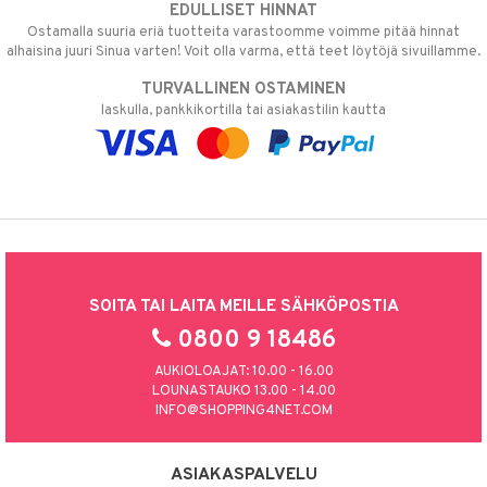
EDULLISET HINNAT
Ostamalla suuria eriä tuotteita varastoomme voimme pitää hinnat
alhaisina juuri Sinua varten! Voit olla varma, että teet löytöjä sivuillamme.
TURVALLINEN OSTAMINEN
laskulla, pankkikortilla tai asiakastilin kautta
SOITA TAI LAITA MEILLE SÄHKÖPOSTIA
0800 9 18486
AUKIOLOAJAT: 10.00 - 16.00
LOUNASTAUKO 13.00 - 14.00
INFO@SHOPPING4NET.COM
ASIAKASPALVELU