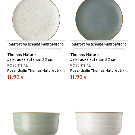
Saatavana useana vaihtoehtona
Saatavana useana vaihtoehtona
Thomas Nature
Thomas Nature
Jälkiruokalautanen 22 cm
Jälkiruokalautanen 22 cm
Sand
Water
ROSENTHAL
ROSENTHAL
Rosenthalin Thomas Nature Jälkiruokalautanen 22 cm on kivikeraaminen lautanen, jossa on ympyränmuotoinen kuvio kirjavin värein, ja sitä on saatavana useissa eri väreissä.
Rosenthalin Thomas Nature Jälkiruokalautanen 22 cm on kivikeraaminen lautanen, jossa on ympyränmuotoinen kuvio kirjavin värein, ja sitä on saatavana useissa eri väreissä.
11,90
11,90
€
€