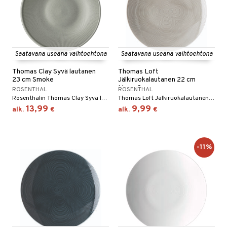
Saatavana useana vaihtoehtona
Saatavana useana vaihtoehtona
Thomas Clay Syvä lautanen
Thomas Loft
23 cm Smoke
Jälkiruokalautanen 22 cm
Moon Grey
ROSENTHAL
ROSENTHAL
Rosenthalin Thomas Clay Syvä lautanen 23 cm on kivikeraaminen lautanen vekitetyllä kuviolla lautasen yläosasta keskelle. Saatavana useita eri värejä.
Thomas Loft Jälkiruokalautanen 22 cm on tyylikäs ja ajaton lautanen, joka sopii täydellisesti suosikkijälkiruokiesi tarjoiluun.
13,99
9,99
alk.
€
alk.
€
-11%