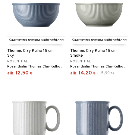
Saatavana useana vaihtoehtona
Saatavana useana vaihtoehtona
Thomas Clay Kulho 15 cm
Thomas Clay Kulho 15 cm
Sky
Smoke
ROSENTHAL
ROSENTHAL
Rosenthalin Thomas Clay Kulho 15 cm on kivikeraaminen kulho vekitetyllä kuviolla lautasen yläosasta keskelle. Saatavana useita eri värejä.
Rosenthalin Thomas Clay Kulho 15 cm on kivikeraaminen kulho vekitetyllä kuviolla lautasen yläosasta keskelle. Saatavana useita eri värejä.
12,50
14,20
15,99
alk.
€
alk.
€
(
€
)