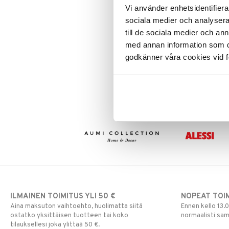
Leipäveitset
Vi använder enhetsidentifierar
Veitsenteroittimet
sociala medier och analysera 
Blender Power 5 XL 1500 watt
Veitsisetit
till de sociala medier och a
Veitsitarvikkeet
med annan information som du 
MAGIMIX
godkänner våra cookies vid f
Tehokas Virtaviivainen tehosekoiti
kompaktilla muotoilulla ja
automaattisilla ohjelmilla, joilla
480,99
€
valmistat herkullisia smoothieita,
jäätelöanjuomia, keittoja ja
jäämurskaa.
ILMAINEN TOIMITUS YLI 50 €
NOPEAT TOI
Aina maksuton vaihtoehto, huolimatta siitä
Ennen kello 13.
ostatko yksittäisen tuotteen tai koko
normaalisti sa
tilauksellesi joka ylittää 50 €.