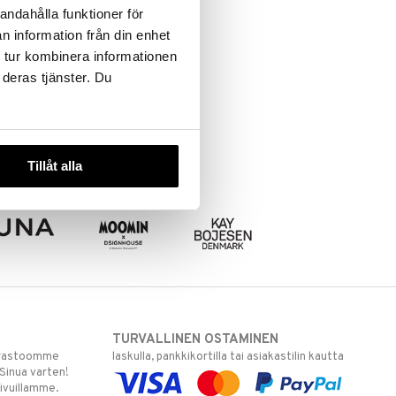
andahålla funktioner för
n information från din enhet
 tur kombinera informationen
 deras tjänster. Du
Tillåt alla
TURVALLINEN OSTAMINEN
varastoomme
laskulla, pankkikortilla tai asiakastilin kautta
 Sinua varten!
sivuillamme.