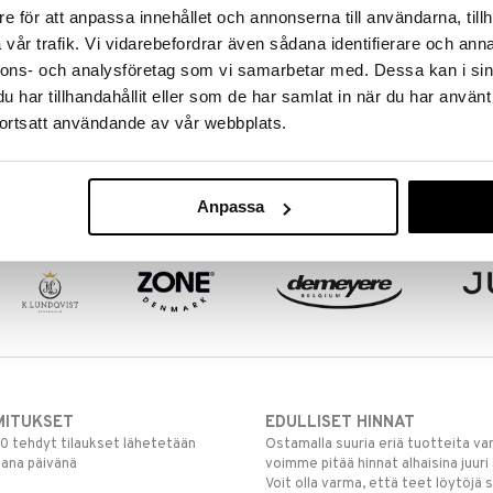
e för att anpassa innehållet och annonserna till användarna, tillh
vår trafik. Vi vidarebefordrar även sådana identifierare och anna
Minihakkuri 290W
nnons- och analysföretag som vi samarbetar med. Dessa kan i sin
har tillhandahållit eller som de har samlat in när du har använt
MAGIMIX
ortsatt användande av vår webbplats.
n
Magimix minihakkuri on tehokas,
tyylikäs ja hiljainen.
118
€
Anpassa
MITUKSET
EDULLISET HINNAT
00 tehdyt tilaukset lähetetään
Ostamalla suuria eriä tuotteita 
mana päivänä
voimme pitää hinnat alhaisina juuri
Voit olla varma, että teet löytöjä 