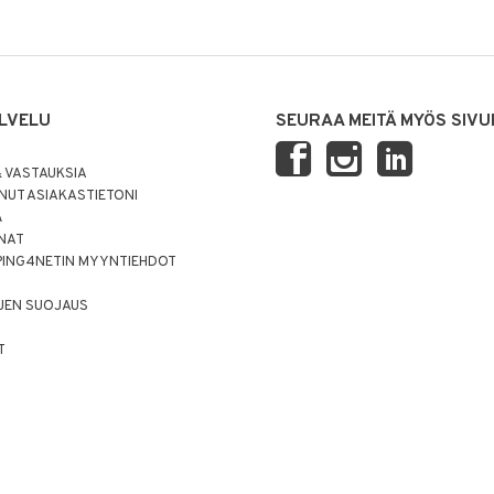
LVELU
SEURAA MEITÄ MYÖS SIVU
 VASTAUKSIA
UT ASIAKASTIETONI
Ä
NNAT
PING4NETIN MYYNTIEHDOT
JEN SUOJAUS
T