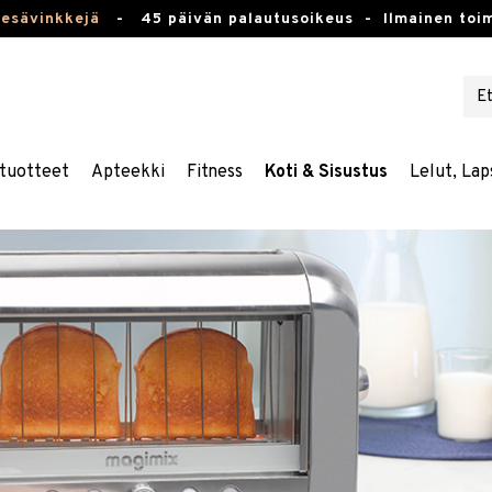
kesävinkkejä
-
45 päivän palautusoikeus -
Ilmainen toim
tuotteet
Apteekki
Fitness
Koti & Sisustus
Lelut, Lap