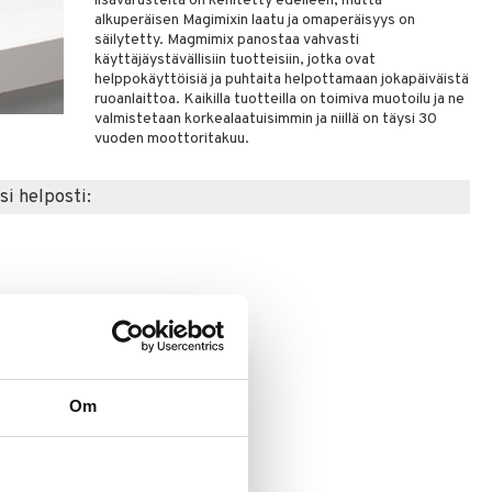
lisävarusteita on kehitetty edelleen, mutta
alkuperäisen Magimixin laatu ja omaperäisyys on
säilytetty. Magmimix panostaa vahvasti
käyttäjäystävällisiin tuotteisiin, jotka ovat
helppokäyttöisiä ja puhtaita helpottamaan jokapäiväistä
ruoanlaittoa. Kaikilla tuotteilla on toimiva muotoilu ja ne
valmistetaan korkealaatuisimmin ja niillä on täysi 30
vuoden moottoritakuu.
si helposti:
Om