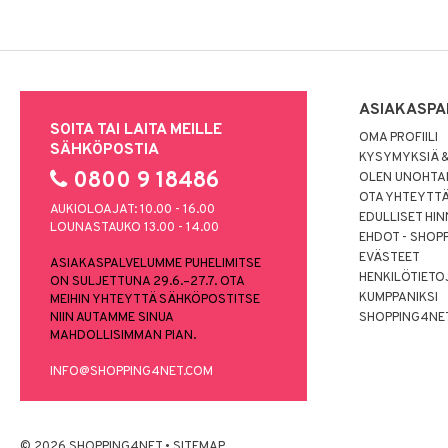
ASIAKASPA
SOITA TAI LAITA MEILLE
OMA PROFIILI
SÄHKÖPOSTIA
KYSYMYKSIÄ &
0800 9 18486
OLEN UNOHTAN
OTA YHTEYTT
AUKIOLOAJAT: 10.00 - 16.00
EDULLISET HI
LOUNASTAUKO 13.00 - 14.00
EHDOT - SHOP
EVÄSTEET
ASIAKASPALVELUMME PUHELIMITSE
HENKILÖTIETO
ON SULJETTUNA 29.6.–27.7. OTA
KUMPPANIKSI
MEIHIN YHTEYTTÄ SÄHKÖPOSTITSE
NIIN AUTAMME SINUA
SHOPPING4NE
MAHDOLLISIMMAN PIAN.
INFO@SHOPPING4NET.COM
© 2026 SHOPPING4NET
•
SITEMAP