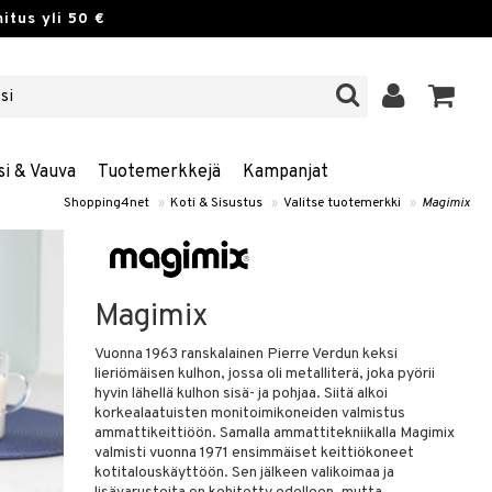
itus yli 50 €
si & Vauva
Tuotemerkkejä
Kampanjat
Shopping4net
»
Koti & Sisustus
»
Valitse tuotemerkki
»
Magimix
Magimix
Vuonna 1963 ranskalainen Pierre Verdun keksi
lieriömäisen kulhon, jossa oli metalliterä, joka pyörii
hyvin lähellä kulhon sisä- ja pohjaa. Siitä alkoi
korkealaatuisten monitoimikoneiden valmistus
ammattikeittiöön. Samalla ammattitekniikalla Magimix
valmisti vuonna 1971 ensimmäiset keittiökoneet
kotitalouskäyttöön. Sen jälkeen valikoimaa ja