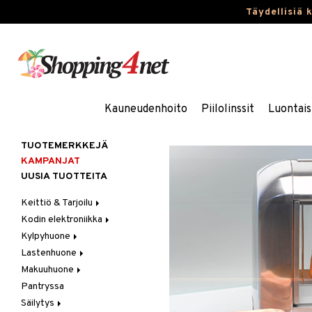
Täydellisiä 
Kauneudenhoito
Piilolinssit
Luontais
TUOTEMERKKEJÄ
KAMPANJAT
UUSIA TUOTTEITA
Keittiö & Tarjoilu
Kodin elektroniikka
Aterimet
Kylpyhuone
Kannut & Karahvit
Ääni
Lastenhuone
Keittiösäilytys
Kylpyhuoneen sisustus
Makuuhuone
Keittiötekstiilit
Kylpyhuoneen tarvikkeita
Kylpyhuoneen koristelu
Pantryssa
Keittiövälineet
Kylpyhuoneen tekstiilit
Lasten huonekalut
Huovat & Saalit
Säilytys
Kodinkoneet
Lasten lamput
Koristetyynyt