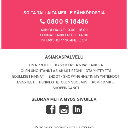
SOITA TAI LAITA MEILLE SÄHKÖPOSTIA
0800 9 18486
AUKIOLOAJAT: 10.00 - 16.00
LOUNASTAUKO 13.00 - 14.00
INFO@SHOPPING4NET.COM
ASIAKASPALVELU
OMA PROFIILI
KYSYMYKSIÄ & VASTAUKSIA
OLEN UNOHTANUT ASIAKASTIETONI
OTA YHTEYTTÄ
EDULLISET HINNAT
EHDOT - SHOPPING4NETIN MYYNTIEHDOT
EVÄSTEET
HENKILÖTIETOJEN SUOJAUS
KUMPPANIKSI
SHOPPING4NET
SEURAA MEITÄ MYÖS SIVUILLA