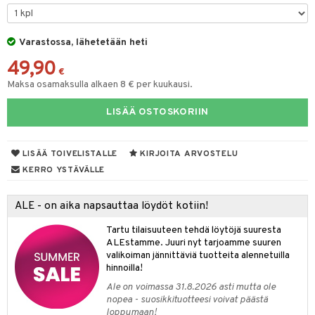
tyisveitset
& Baaritarvikkeet
Varastossa, lähetetään heti
ttiöveitset
ktroniikka
49,90
rinta- & Vihannesveitset
€
one
Maksa osamaksulla alkaen 8 € per kuukausi.
kkuulaudat
uone
uoneen sisustus
LISÄÄ OSTOSKORIIN
päveitset
one
oneen tarvikkeita
oneen koristelu
tsenteroittimet
a
oneen tekstiilit
 huonekalut
& Saalit
LISÄÄ TOIVELISTALLE
KIRJOITA ARVOSTELU
tsisetit
KERRO YSTÄVÄLLE
 lamput
tyynyt
tsitarvikkeet
uoneen säilytys
t
it & Koukut
ALE - on aika napsauttaa löydöt kotiin!
anasetit
uoneen tekstiilit
uotteet
risteet
Tartu tilaisuuteen tehdä löytöjä suuresta
ALEstamme. Juuri nyt tarjoamme suuren
anat & Tyynyliinat
ttöön
lytys
elu
 tekstiilit
valikoiman jännittäviä tuotteita alennetuilla
hinnoilla!
nyt & Peitot
kut
mot & Veistokset
s
iköt & Lyhdyt
tyynyt
 Grillaustarvikkeet
Ale on voimassa 31.8.2026 asti mutta ole
nsäilytys & Korit
lot
huonekalut
oneen tekstiilit
 & hyönteissuoja
iköt & Lyhdyt
nopea - suosikkituotteesi voivat päästä
spalvelu
loppumaan!