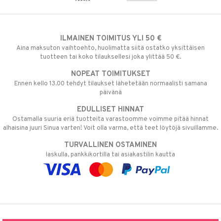
ILMAINEN TOIMITUS YLI 50 €
Aina maksuton vaihtoehto, huolimatta siitä ostatko yksittäisen
tuotteen tai koko tilauksellesi joka ylittää 50 €.
NOPEAT TOIMITUKSET
Ennen kello 13.00 tehdyt tilaukset lähetetään normaalisti samana
päivänä
EDULLISET HINNAT
Ostamalla suuria eriä tuotteita varastoomme voimme pitää hinnat
alhaisina juuri Sinua varten! Voit olla varma, että teet löytöjä sivuillamme.
TURVALLINEN OSTAMINEN
laskulla, pankkikortilla tai asiakastilin kautta