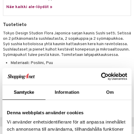
jat
s & Hyllyt
timet
lot
ksiä & vastauksia
Näe kaikki ale-löydöt »
al Art
karit & Koukut
ynttilät
n ruokinta
mput
tuotetta
ukut
lyt
tolamput
oneen tekstiilit
aistus
Tuotetieto
 verkkokaupasta
näkoristeet
nsäilytys & Korit
tälamput
anasetit
Tokyo Design Studion Flora Japonica-sarjan kaunis Sushi setti. Setissä
avälineet
ustarvikkeet
on 2 pitkänomaista sushilautasta, 2 soijakuppia ja 2 syömäpuikkoa.
sit
anat & Tyynyliinat
 Peitteet
Syö sushia kotioloissa yhtä kauniin kattauksen kera kuin ravintolassa.
Sushilautaset ja pienet kulhot kestävät konepesun ja mikroaaltouunin.
nyt & Peitot
maelämä
Syömäpuikot tulee pestä käsin. Toimitetaan lahjapakkauksessa.
Materiaali: Posliini, Puu
aistus
Sushilautanen: Pituus: 21 cm, Leveys: 13,5 cm
Soijakupit: 9,5 x 9,5 cm, Korkeus: 3 cm
Samtycke
Information
Om
Tuotenumero
IBA61-1-XX
Denna webbplats använder cookies
Vinkkejä sinulle
Vi använder enhetsidentifierare för att anpassa innehållet
och annonserna till användarna, tillhandahålla funktioner