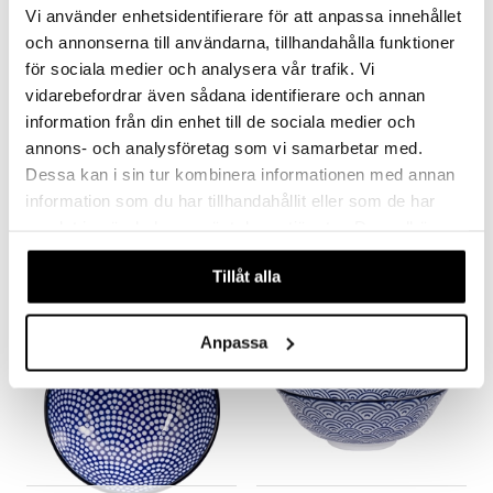
Vi använder enhetsidentifierare för att anpassa innehållet
och annonserna till användarna, tillhandahålla funktioner
för sociala medier och analysera vår trafik. Vi
vidarebefordrar även sådana identifierare och annan
information från din enhet till de sociala medier och
Saatavana useana vaihtoehtona
annons- och analysföretag som vi samarbetar med.
Focus de Luxe Syömäpuikot
Mixed bowls 15x7 cm
Dessa kan i sin tur kombinera informationen med annan
GENSE
TOKYO DESIGN STUDIO
information som du har tillhandahållit eller som de har
samlat in när du har använt deras tjänster. Du godkänner
48,19
8,99
€
alk.
€
våra cookies vid fortsatt användande av vår webbplats.
Tillåt alla
Anpassa