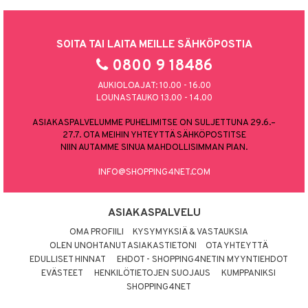
SOITA TAI LAITA MEILLE SÄHKÖPOSTIA
0800 9 18486
AUKIOLOAJAT: 10.00 - 16.00
LOUNASTAUKO 13.00 - 14.00
ASIAKASPALVELUMME PUHELIMITSE ON SULJETTUNA 29.6.–
27.7. OTA MEIHIN YHTEYTTÄ SÄHKÖPOSTITSE
NIIN AUTAMME SINUA MAHDOLLISIMMAN PIAN.
INFO@SHOPPING4NET.COM
ASIAKASPALVELU
OMA PROFIILI
KYSYMYKSIÄ & VASTAUKSIA
OLEN UNOHTANUT ASIAKASTIETONI
OTA YHTEYTTÄ
EDULLISET HINNAT
EHDOT - SHOPPING4NETIN MYYNTIEHDOT
EVÄSTEET
HENKILÖTIETOJEN SUOJAUS
KUMPPANIKSI
SHOPPING4NET