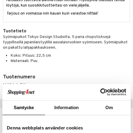
runsaasti tuotteita alennettuun hintaan. Hyödynnä tilaisuus tehdä
jat
s & Hyllyt
timet
lot
löytöjä, kun suosikkituotteitasi on vielä jäljellä.
ksiä & vastauksia
al Art
karit & Koukut
ynttilät
n ruokinta
mput
Tarjous on voimassa niin kauan kuin varastoa riittää!
tuotetta
ukut
lyt
tolamput
oneen tekstiilit
aistus
 verkkokaupasta
Tuotetieto
näkoristeet
nsäilytys & Korit
tälamput
anasetit
avälineet
ustarvikkeet
Syömäpuikot Tokyo Design Studiolta. 5 paria chopsticksejä
sit
tyypillisellä japanilaistyylillä aasialaisruokien syömiseen. Syömäpuikot
anat & Tyynyliinat
 Peitteet
on pakattu lahjapakkaukseen.
nyt & Peitot
maelämä
Koko: Pituus: 22,5 cm
Materiaali: Puu
aistus
Tuotenumero
IAX34-1-EW
Vinkkejä sinulle
Samtycke
Information
Om
Denna webbplats använder cookies