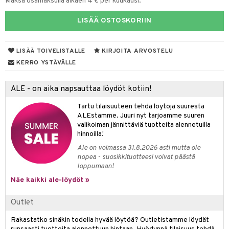
Maksa osamaksulla alkaen 4 € per kuukausi.
tyisveitset
& Baaritarvikkeet
LISÄÄ OSTOSKORIIN
ttiöveitset
ktroniikka
rinta- & Vihannesveitset
LISÄÄ TOIVELISTALLE
KIRJOITA ARVOSTELU
one
KERRO YSTÄVÄLLE
kkuulaudat
uone
uoneen sisustus
päveitset
ALE - on aika napsauttaa löydöt kotiin!
one
oneen tarvikkeita
oneen koristelu
tsenteroittimet
Tartu tilaisuuteen tehdä löytöjä suuresta
a
oneen tekstiilit
 huonekalut
& Saalit
ALEstamme. Juuri nyt tarjoamme suuren
tsisetit
 lamput
tyynyt
valikoiman jännittäviä tuotteita alennetuilla
hinnoilla!
tsitarvikkeet
uoneen säilytys
t
it & Koukut
Ale on voimassa 31.8.2026 asti mutta ole
nopea - suosikkituotteesi voivat päästä
anasetit
uoneen tekstiilit
uotteet
risteet
loppumaan!
anat & Tyynyliinat
ttöön
lytys
elu
 tekstiilit
Näe kaikki ale-löydöt »
nyt & Peitot
kut
mot & Veistokset
s
iköt & Lyhdyt
tyynyt
 Grillaustarvikkeet
Outlet
nsäilytys & Korit
lot
huonekalut
oneen tekstiilit
 & hyönteissuoja
iköt & Lyhdyt
Rakastatko sinäkin todella hyvää löytöä? Outletistamme löydät
spalvelu