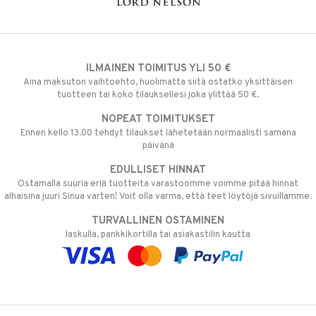
ILMAINEN TOIMITUS YLI 50 €
Aina maksuton vaihtoehto, huolimatta siitä ostatko yksittäisen
tuotteen tai koko tilauksellesi joka ylittää 50 €.
NOPEAT TOIMITUKSET
Ennen kello 13.00 tehdyt tilaukset lähetetään normaalisti samana
päivänä
EDULLISET HINNAT
Ostamalla suuria eriä tuotteita varastoomme voimme pitää hinnat
alhaisina juuri Sinua varten! Voit olla varma, että teet löytöjä sivuillamme.
TURVALLINEN OSTAMINEN
laskulla, pankkikortilla tai asiakastilin kautta