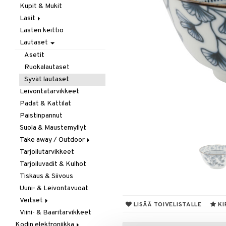
Kupit & Mukit
Kahvi, Tee & Espresso
Lasit
Leivänpaahtimet
Lasten keittiö
Mixerit &
Juoma- & Cocktailasit
Sähkövatkaimet
Lautaset
Juomalasit
Muut koneet
Olutlasit
Asetit
Vedenkeittimet
Shamppanjalasit
Ruokalautaset
Snapsi- & Aveclasit
Syvät lautaset
Viinilasit
Leivontatarvikkeet
Whiskey- & Konjakkilasit
Padat & Kattilat
Paistinpannut
Suola & Maustemyllyt
Take away / Outdoor
Tarjoilutarvikkeet
Eväslaatikot
Tarjoiluvadit & Kulhot
Pullot
Tiskaus & Siivous
Termoskannut
Uuni- & Leivontavuoat
Termosmukit
Veitset
LISÄÄ TOIVELISTALLE
KI
Viini- & Baaritarvikkeet
Erityisveitset
Kodin elektroniikka
Keittiöveitset