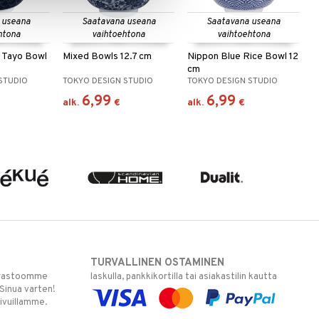
 useana
Saatavana useana
Saatavana useana
htona
vaihtoehtona
vaihtoehtona
a Tayo Bowl
Mixed Bowls 12.7 cm
Nippon Blue Rice Bowl 12
cm
STUDIO
TOKYO DESIGN STUDIO
TOKYO DESIGN STUDIO
6,99
6,99
alk.
€
alk.
€
TURVALLINEN OSTAMINEN
varastoomme
laskulla, pankkikortilla tai asiakastilin kautta
 Sinua varten!
sivuillamme.