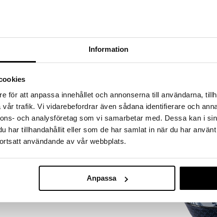
a löydöt kotiin!
isuuteen tehdä löytöjä suuresta ALEstamme. Juuri
mme suuren valikoiman jännittäviä tuotteita
a hinnoilla!
Information
massa 31.8.2026 asti mutta ole nopea -
otteesi voivat päästä loppumaan!
i ale-löydöt »
cookies
Saatavana
e för att anpassa innehållet och annonserna till användarna, tillh
vaihtoe
vår trafik. Vi vidarebefordrar även sådana identifierare och anna
Flora Japonic
a-sarjan kaunis Rice Bowl, josta voit tarjoilla
nnons- och analysföretag som vi samarbetar med. Dessa kan i sin
Bowl 20.3cm
ta laatua ja tyyli on tyypillistä japanilaista. Yhdistele
TOKYO DESIGN 
har tillhandahållit eller som de har samlat in när du har använt
esign Studion muiden tuotteita ja saat kauniin
13,90
ortsatt användande av vår webbplats.
i nuudeleiden syömiseen. Kestää mikroaaltouunin ja
€
eus: 6,3 cm
Anpassa