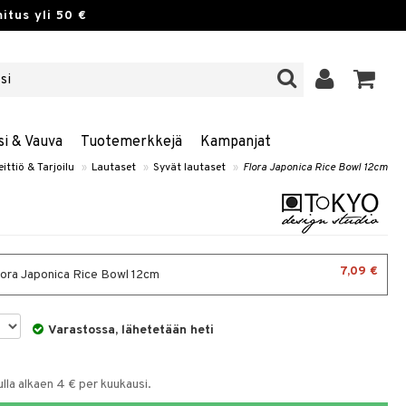
itus yli 50 €
si & Vauva
Tuotemerkkejä
Kampanjat
eittiö & Tarjoilu
»
Lautaset
»
Syvät lautaset
»
Flora Japonica Rice Bowl 12cm
7,09 €
Flora Japonica Rice Bowl 12cm
Varastossa, lähetetään heti
la alkaen 4 € per kuukausi.