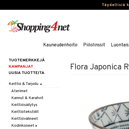
Täydellisiä 
Kauneudenhoito
Piilolinssit
Luontais
TUOTEMERKKEJÄ
Flora Japonica 
KAMPANJAT
UUSIA TUOTTEITA
Keittiö & Tarjoilu
Aterimet
Kannut & Karahvit
Keittiösäilytys
Keittiötekstiilit
Keittiövälineet
Kodinkoneet