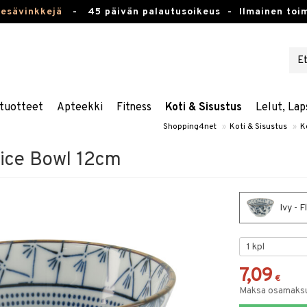
kesävinkkejä
-
45 päivän palautusoikeus -
Ilmainen toim
tuotteet
Apteekki
Fitness
Koti & Sisustus
Lelut, Lap
Shopping4net
»
Koti & Sisustus
»
K
Rice Bowl 12cm
Ivy - 
7,09
€
Maksa osamaksul