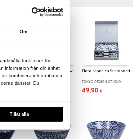
Vinkkejä sinulle
Om
 useana
Saatavana useana
andahålla funktioner för
htona
vaihtoehtona
n information från din enhet
a Noodle
Flora Japonica Sori Bowl
Flora Japonica Sushi setti
 tur kombinera informationen
18cm
STUDIO
TOKYO DESIGN STUDIO
TOKYO DESIGN STUDIO
 deras tjänster. Du
12,90
49,90
€
€
Tillåt alla