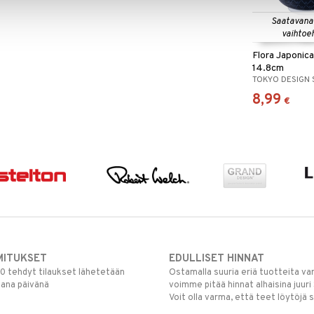
Saatavana
vaihtoe
Flora Japonic
14.8cm
TOKYO DESIGN 
8,99
€
MITUKSET
EDULLISET HINNAT
00 tehdyt tilaukset lähetetään
Ostamalla suuria eriä tuotteita 
mana päivänä
voimme pitää hinnat alhaisina juuri
Voit olla varma, että teet löytöjä 