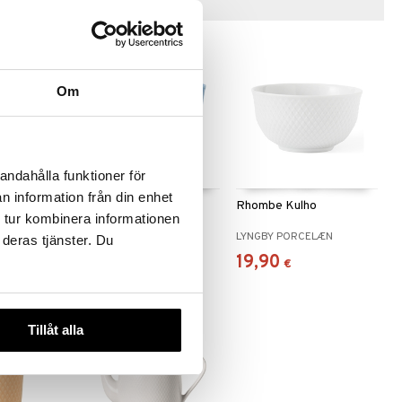
Vinkkejä sinulle
Om
andahålla funktioner för
n information från din enhet
e Color
Lyngby Rhombe Color
Rhombe Kulho
 tur kombinera informationen
d
Tarjoilukulho Sininen
LÆN
LYNGBY PORCELÆN
LYNGBY PORCELÆN
 deras tjänster. Du
54,09
19,90
€
€
Tillåt alla