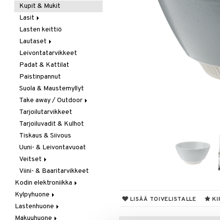
Kupit & Mukit
Kahvi, Tee & Espresso
Lasit
Leivänpaahtimet
Lasten keittiö
Mixerit &
Juoma- & Cocktailasit
Sähkövatkaimet
Lautaset
Juomalasit
Muut koneet
Leivontatarvikkeet
Olutlasit
Asetit
Vedenkeittimet
Padat & Kattilat
Shamppanjalasit
Ruokalautaset
Paistinpannut
Snapsi- & Aveclasit
Syvät lautaset
Suola & Maustemyllyt
Viinilasit
Take away / Outdoor
Whiskey- & Konjakkilasit
Tarjoilutarvikkeet
Eväslaatikot
Tarjoiluvadit & Kulhot
Pullot
Tiskaus & Siivous
Termoskannut
Uuni- & Leivontavuoat
Termosmukit
Veitset
Viini- & Baaritarvikkeet
Erityisveitset
Kodin elektroniikka
Keittiöveitset
Kylpyhuone
Ääni
Kuorinta- &
LISÄÄ TOIVELISTALLE
KI
Vihannesveitset
Lastenhuone
Kylpyhuoneen sisustus
Leikkuulaudat
Makuuhuone
Kylpyhuoneen tarvikkeita
Kylpyhuoneen koristelu