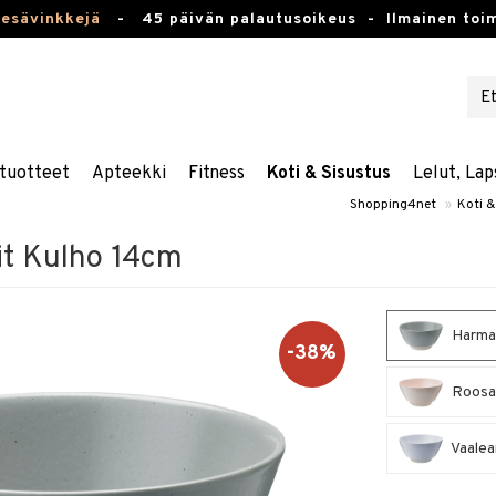
kesävinkkejä
-
45 päivän palautusoikeus -
Ilmainen toim
tuotteet
Apteekki
Fitness
Koti & Sisustus
Lelut, Lap
Shopping4net
»
Koti &
it Kulho 14cm
Harmaa
-38%
Roosa 
Vaalean