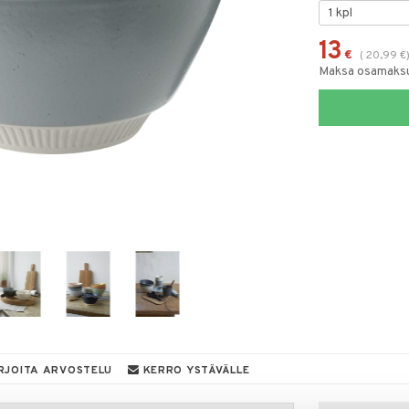
13
€
(
20,99
€
Maksa osamaksul
RJOITA ARVOSTELU
KERRO YSTÄVÄLLE