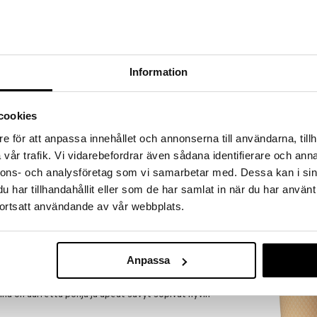
a löydöt kotiin!
isuuteen tehdä löytöjä suuresta ALEstamme. Juuri
mme suuren valikoiman jännittäviä tuotteita
a hinnoilla!
Information
massa 31.8.2026 asti mutta ole nopea -
otteesi voivat päästä loppumaan!
i ale-löydöt »
cookies
e för att anpassa innehållet och annonserna till användarna, tillh
vår trafik. Vi vidarebefordrar även sådana identifierare och anna
Lyngby Rhomb
ää löytöä? Outletistamme löydät runsaasti
nnons- och analysföretag som vi samarbetar med. Dessa kan i sin
Lautanen San
Hyödynnä tilaisuus tehdä löytöjä, kun
LYNGBY PORCE
lä.
har tillhandahållit eller som de har samlat in när du har använt
27,80
ortsatt användande av vår webbplats.
in varastoa riittää!
€
Anpassa
äämme. Ja eritoten ruokapöytään! Colorit-sarja on
bstrup-astiastolle 1960-luvulta. Sarjan kulhoissa on
iinä on uurrettu pohja ja upeat sävyt sopivat hyvin