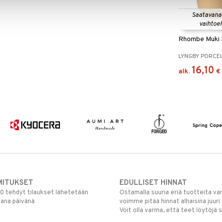
Saatavana
vaihtoe
Rhombe Muki 
LYNGBY PORCE
16,10
alk.
€
MITUKSET
EDULLISET HINNAT
00 tehdyt tilaukset lähetetään
Ostamalla suuria eriä tuotteita 
mana päivänä
voimme pitää hinnat alhaisina juuri
Voit olla varma, että teet löytöjä 