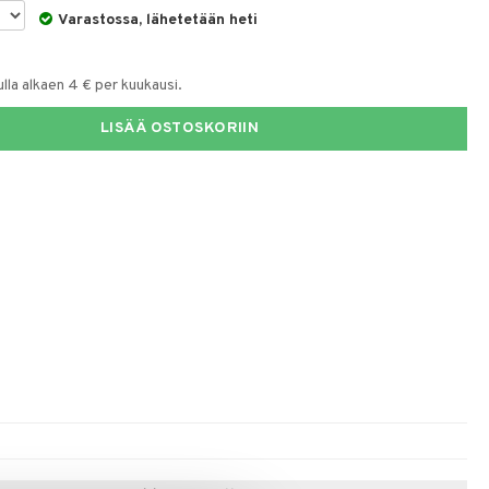
Varastossa, lähetetään heti
)
la alkaen 4 € per kuukausi.
LISÄÄ OSTOSKORIIN