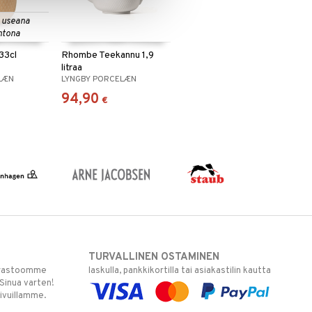
 useana
htona
33cl
Rhombe Teekannu 1,9
litraa
LÆN
LYNGBY PORCELÆN
94,90
€
TURVALLINEN OSTAMINEN
varastoomme
laskulla, pankkikortilla tai asiakastilin kautta
 Sinua varten!
sivuillamme.