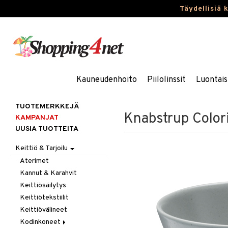
Täydellisiä 
Kauneudenhoito
Piilolinssit
Luontais
TUOTEMERKKEJÄ
Knabstrup Color
KAMPANJAT
UUSIA TUOTTEITA
Keittiö & Tarjoilu
Aterimet
Kannut & Karahvit
Keittiösäilytys
Keittiötekstiilit
Keittiövälineet
Kodinkoneet