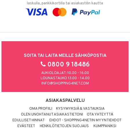
laskulla, pankkikortilla tai asiakastilin kautta
SOITA TAI LAITA MEILLE SÄHKÖPOSTIA
0800 9 18486
AUKIOLOAJAT: 10.00 - 16.00
LOUNASTAUKO 13.00 - 14.00
INFO@SHOPPING4NET.COM
ASIAKASPALVELU
OMA PROFIILI
KYSYMYKSIÄ & VASTAUKSIA
OLEN UNOHTANUT ASIAKASTIETONI
OTA YHTEYTTÄ
EDULLISET HINNAT
EHDOT - SHOPPING4NETIN MYYNTIEHDOT
EVÄSTEET
HENKILÖTIETOJEN SUOJAUS
KUMPPANIKSI