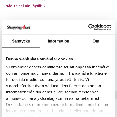
anat & Tyynyliinat
ttöön
lytys
elu
 tekstiilit
Näe kaikki ale-löydöt »
nyt & Peitot
kut
mot & Veistokset
s
iköt & Lyhdyt
tyynyt
 Grillaustarvikkeet
nsäilytys & Korit
lot
huonekalut
oneen tekstiilit
 & hyönteissuoja
iköt & Lyhdyt
Tuotetieto
spalvelu
jat
s & Hyllyt
timet
lot
Lyngby Porslinin Rhombe Color-sarjan kaunis lautanen hiekan värisenä.
ksiä & vastauksia
Klassinen Rhombe-kuvion juontaa juurensa Lyngby Porslinin arkistoon
al Art
karit & Koukut
ynttilät
n ruokinta
mput
ja sai alkunsa jo 1961. Yhdistele kaunista posliinia keskenään ja luot
Samtycke
Information
Om
tuotetta
ihastuttavan leikkisän kattauksen.
ukut
lyt
tolamput
oneen tekstiilit
aistus
Materiaali: Posliini
 verkkokaupasta
näkoristeet
nsäilytys & Korit
tälamput
anasetit
avälineet
ustarvikkeet
Väri: Hiekka
Denna webbplats använder cookies
sit
anat & Tyynyliinat
 Peitteet
Vi använder enhetsidentifierare för att anpassa innehållet
Tuotenumero
och annonserna till användarna, tillhandahålla funktioner
nyt & Peitot
maelämä
IBA70-27-XX
för sociala medier och analysera vår trafik. Vi
aistus
vidarebefordrar även sådana identifierare och annan
information från din enhet till de sociala medier och
Vinkkejä sinulle
annons- och analysföretag som vi samarbetar med.
Dessa kan i sin tur kombinera informationen med annan
information som du har tillhandahållit eller som de har