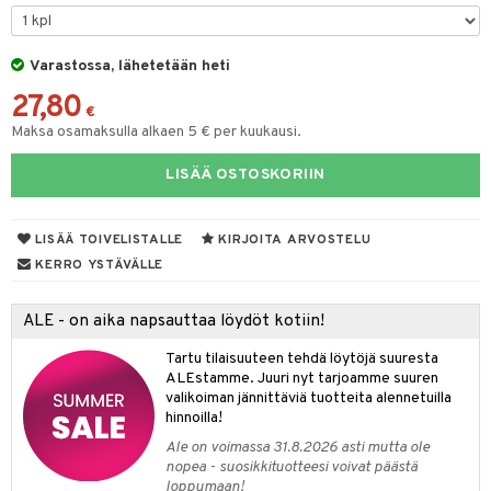
moskannut
 & Siivous
Varastossa, lähetetään heti
mosmukit
& Leivontavuoat
27,80
€
Maksa osamaksulla alkaen 5 € per kuukausi.
tyisveitset
& Baaritarvikkeet
LISÄÄ OSTOSKORIIN
ttiöveitset
ktroniikka
rinta- & Vihannesveitset
one
LISÄÄ TOIVELISTALLE
KIRJOITA ARVOSTELU
kkuulaudat
uone
uoneen sisustus
KERRO YSTÄVÄLLE
päveitset
one
oneen tarvikkeita
oneen koristelu
ALE - on aika napsauttaa löydöt kotiin!
tsenteroittimet
a
oneen tekstiilit
 huonekalut
& Saalit
Tartu tilaisuuteen tehdä löytöjä suuresta
tsisetit
ALEstamme. Juuri nyt tarjoamme suuren
 lamput
tyynyt
valikoiman jännittäviä tuotteita alennetuilla
tsitarvikkeet
hinnoilla!
uoneen säilytys
t
it & Koukut
Ale on voimassa 31.8.2026 asti mutta ole
anasetit
uoneen tekstiilit
uotteet
risteet
nopea - suosikkituotteesi voivat päästä
loppumaan!