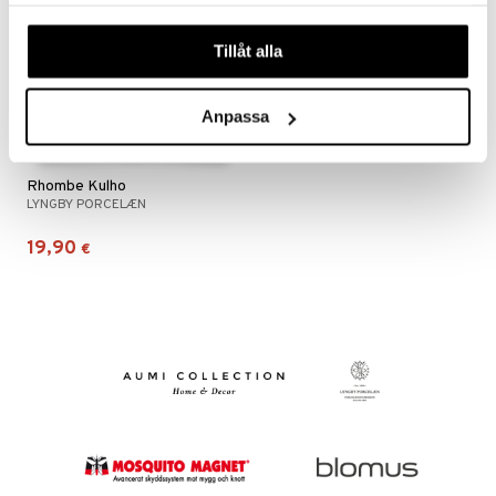
samlat in när du har använt deras tjänster. Du godkänner
våra cookies vid fortsatt användande av vår webbplats.
Tillåt alla
Anpassa
Rhombe Kulho
LYNGBY PORCELÆN
19,90
€