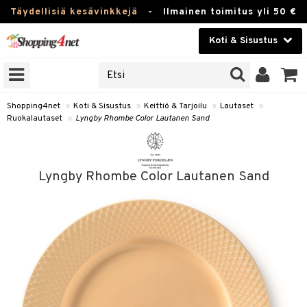
Täydellisiä kesävinkkejä
-
Ilmainen toimitus yli 50 €
Koti & Sisustus
ERKKEJÄ
Kauneudenhoito
JAT
UOTTEITA
Piilolinssit
Shopping4net
»
Koti & Sisustus
»
Keittiö & Tarjoilu
»
Lautaset
»
Ruokalautaset
»
Lyngby Rhombe Color Lautanen Sand
Luontaistuotteet
 Tarjoilu
Apteekki
et
Lyngby Rhombe Color Lautanen Sand
 & Karahvit
Fitness
säilytys
Koti & Sisustus
ekstiilit
Lelut, Lapsi & Vauva
välineet
Tuotemerkkejä
oneet
Kampanjat
vi, Tee & Espresso
 Mukit