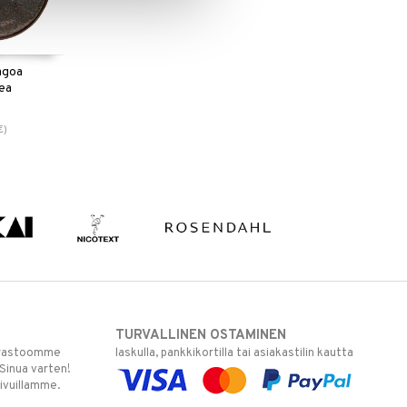
agoa
ea
€
)
TURVALLINEN OSTAMINEN
varastoomme
laskulla, pankkikortilla tai asiakastilin kautta
 Sinua varten!
sivuillamme.