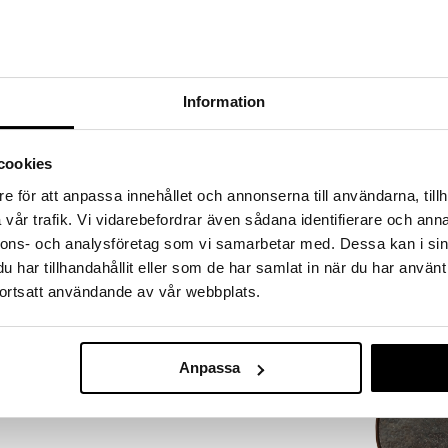
a löydöt kotiin!
isuuteen tehdä löytöjä suuresta ALEstamme. Juuri
mme suuren valikoiman jännittäviä tuotteita
kampanja
a hinnoilla!
Information
massa 31.8.2026 asti mutta ole nopea -
otteesi voivat päästä loppumaan!
i ale-löydöt »
cookies
Saatavana
e för att anpassa innehållet och annonserna till användarna, tillh
vaihtoe
vår trafik. Vi vidarebefordrar även sådana identifierare och anna
Gastro Lautan
tanen 27 cm on kivikeraaminen lautanen vekitetyllä
nnons- och analysföretag som vi samarbetar med. Dessa kan i sin
Musta/vihreä
le. Saatavana useita eri värejä. Ruokalautanen sopii
BITZ
har tillhandahållit eller som de har samlat in när du har använt
jaan kuuluu erilaisia osia, jotka sopivat yhteen tai
7,90
ortsatt användande av vår webbplats.
(
nssa.
alk.
€
Anpassa