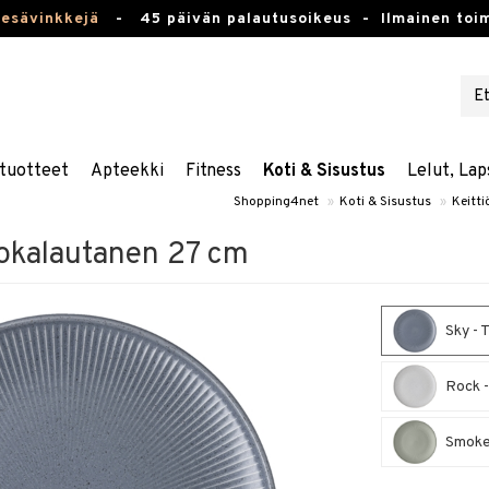
kesävinkkejä
-
45 päivän palautusoikeus -
Ilmainen toim
tuotteet
Apteekki
Fitness
Koti & Sisustus
Lelut, Lap
Shopping4net
»
Koti & Sisustus
»
Keitti
okalautanen 27 cm
Sky - 
Rock -
Smoke 