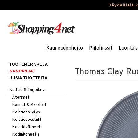
Täydellisiä 
Kauneudenhoito
Piilolinssit
Luontais
TUOTEMERKKEJÄ
Thomas Clay Ru
KAMPANJAT
UUSIA TUOTTEITA
Keittiö & Tarjoilu
Aterimet
Kannut & Karahvit
Keittiösäilytys
Keittiötekstiilit
Keittiövälineet
Kodinkoneet