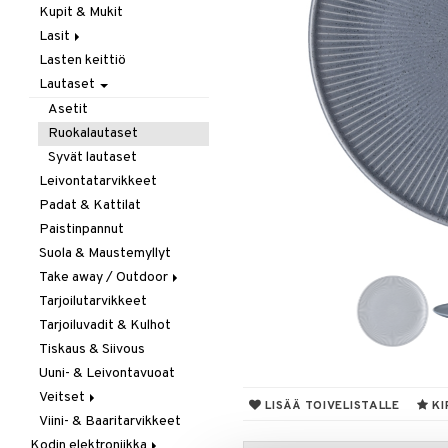
Kupit & Mukit
Kahvi, Tee & Espresso
Lasit
Leivänpaahtimet
Lasten keittiö
Mixerit &
Juoma- & Cocktailasit
Sähkövatkaimet
Lautaset
Juomalasit
Muut koneet
Olutlasit
Asetit
Vedenkeittimet
Shamppanjalasit
Ruokalautaset
Snapsi- & Aveclasit
Syvät lautaset
Viinilasit
Leivontatarvikkeet
Whiskey- & Konjakkilasit
Padat & Kattilat
Paistinpannut
Suola & Maustemyllyt
Take away / Outdoor
Tarjoilutarvikkeet
Eväslaatikot
Tarjoiluvadit & Kulhot
Pullot
Tiskaus & Siivous
Termoskannut
Uuni- & Leivontavuoat
Termosmukit
Veitset
LISÄÄ TOIVELISTALLE
KI
Viini- & Baaritarvikkeet
Erityisveitset
Kodin elektroniikka
Keittiöveitset