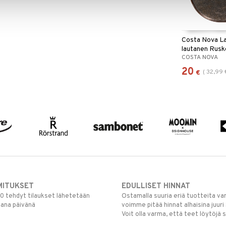
Costa Nova L
lautanen Rusk
COSTA NOVA
20
(
32,99
€
MITUKSET
EDULLISET HINNAT
00 tehdyt tilaukset lähetetään
Ostamalla suuria eriä tuotteita 
mana päivänä
voimme pitää hinnat alhaisina juuri
Voit olla varma, että teet löytöjä 