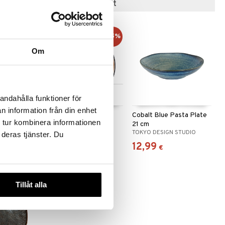
Suositut tuotteet
kampanja
-15%
-15%
Om
 useana
Saatavana useana
andahålla funktioner för
htona
vaihtoehtona
n information från din enhet
en
Gastro Lautanen
Cobalt Blue Pasta Plate
 tur kombinera informationen
Musta/Meripihka
21 cm
BITZ
TOKYO DESIGN STUDIO
 deras tjänster. Du
7,66
12,99
9,30
€
)
(
9,01
€
)
alk.
€
€
Tillåt alla
-39%