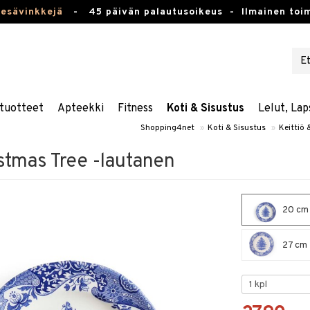
kesävinkkejä
-
45 päivän palautusoikeus -
Ilmainen toim
tuotteet
Apteekki
Fitness
Koti & Sisustus
Lelut, Lap
Shopping4net
»
Koti & Sisustus
»
Keittiö 
istmas Tree -lautanen
20 cm 
27 cm -