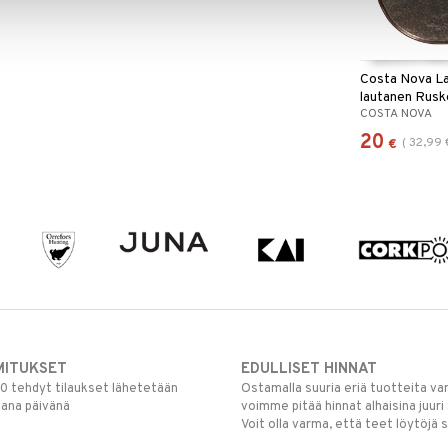
Costa Nova L
lautanen Rusk
COSTA NOVA
20
(
32,99
€
MITUKSET
EDULLISET HINNAT
00 tehdyt tilaukset lähetetään
Ostamalla suuria eriä tuotteita 
mana päivänä
voimme pitää hinnat alhaisina juuri
Voit olla varma, että teet löytöjä 