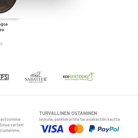
agoa
ea
€
)
TURVALLINEN OSTAMINEN
varastoomme
laskulla, pankkikortilla tai asiakastilin kautta
 Sinua varten!
sivuillamme.