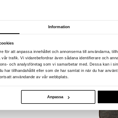
a löydöt kotiin!
isuuteen tehdä löytöjä suuresta ALEstamme. Juuri
mme suuren valikoiman jännittäviä tuotteita
kampanja
a hinnoilla!
Information
massa 31.8.2026 asti mutta ole nopea -
otteesi voivat päästä loppumaan!
i ale-löydöt »
cookies
Saatavana
e för att anpassa innehållet och annonserna till användarna, tillh
vaihtoe
vår trafik. Vi vidarebefordrar även sådana identifierare och anna
Gastro Lautan
ialaisen maaseudun inspiroima ja 1700-luvun Imari
nnons- och analysföretag som vi samarbetar med. Dessa kan i sin
Musta/vihreä
utanen voidaan täydentää monilla muilla esineillä,
BITZ
har tillhandahållit eller som de har samlat in när du har använt
arjottimilla kauniissa ja ajattomassa Blue Italian -
7,90
ortsatt användande av vår webbplats.
(
alk.
€
Anpassa