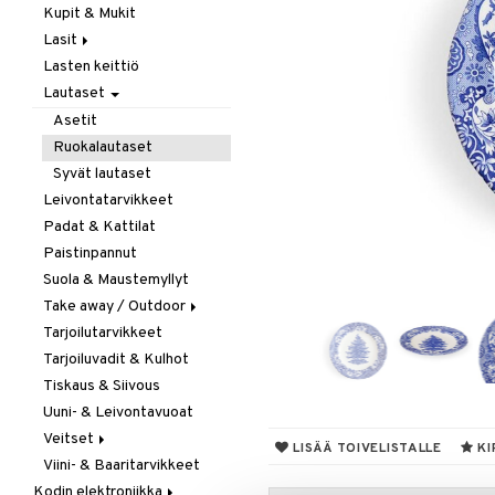
Kupit & Mukit
Kahvi, Tee & Espresso
Lasit
Leivänpaahtimet
Lasten keittiö
Mixerit &
Juoma- & Cocktailasit
Sähkövatkaimet
Lautaset
Juomalasit
Muut koneet
Olutlasit
Asetit
Vedenkeittimet
Shamppanjalasit
Ruokalautaset
Snapsi- & Aveclasit
Syvät lautaset
Viinilasit
Leivontatarvikkeet
Whiskey- & Konjakkilasit
Padat & Kattilat
Paistinpannut
Suola & Maustemyllyt
Take away / Outdoor
Tarjoilutarvikkeet
Eväslaatikot
Tarjoiluvadit & Kulhot
Pullot
Tiskaus & Siivous
Termoskannut
Uuni- & Leivontavuoat
Termosmukit
Veitset
LISÄÄ TOIVELISTALLE
KI
Viini- & Baaritarvikkeet
Erityisveitset
Kodin elektroniikka
Keittiöveitset