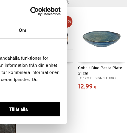
Suositut tuotteet
kampanja
-15%
-15%
Om
 useana
Saatavana useana
andahålla funktioner för
htona
vaihtoehtona
n information från din enhet
en
Gastro Lautanen
Cobalt Blue Pasta Plate
 tur kombinera informationen
Musta/Meripihka
21 cm
BITZ
TOKYO DESIGN STUDIO
 deras tjänster. Du
7,66
12,99
9,30
€
)
(
9,01
€
)
alk.
€
€
Tillåt alla
-39%