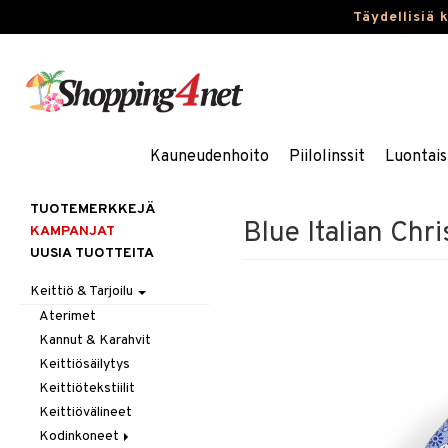
Täydellisiä 
Kauneudenhoito
Piilolinssit
Luontais
TUOTEMERKKEJÄ
Blue Italian Chr
KAMPANJAT
UUSIA TUOTTEITA
Keittiö & Tarjoilu
Aterimet
Kannut & Karahvit
Keittiösäilytys
Keittiötekstiilit
Keittiövälineet
Kodinkoneet