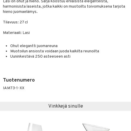
a
oneen tekstiilit
 huonekalut
& Saalit
Lasi on ohut ja hieno. Sarja koostuu erilaisista eleganteista,
harmonisista laseista, jotka kaikki on muotoiltu toivomuksena tarjota
tsisetit
 lamput
tyynyt
hieno juomaelämys.
tsitarvikkeet
uoneen säilytys
t
it & Koukut
Tilavuus: 27 cl
anasetit
uoneen tekstiilit
uotteet
risteet
Materiaali: Lasi
anat & Tyynyliinat
ttöön
lytys
elu
 tekstiilit
Ohut elegantti juomareuna
nyt & Peitot
Muotoilun ansiosta voidaan juoda kaikilta reunoilta
kut
mot & Veistokset
s
iköt & Lyhdyt
tyynyt
 Grillaustarvikkeet
Uuninkestävä 250 asteeseen asti
nsäilytys & Korit
lot
huonekalut
oneen tekstiilit
 & hyönteissuoja
iköt & Lyhdyt
spalvelu
jat
s & Hyllyt
timet
lot
ksiä & vastauksia
Tuotenumero
al Art
karit & Koukut
ynttilät
n ruokinta
mput
tuotetta
IAM73-1-XX
ukut
lyt
tolamput
oneen tekstiilit
aistus
 verkkokaupasta
näkoristeet
nsäilytys & Korit
tälamput
anasetit
avälineet
ustarvikkeet
Vinkkejä sinulle
sit
anat & Tyynyliinat
 Peitteet
nyt & Peitot
maelämä