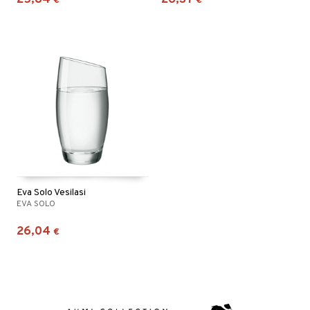
25,84
26,37
€
€
Eva Solo Vesilasi
EVA SOLO
26,04
€