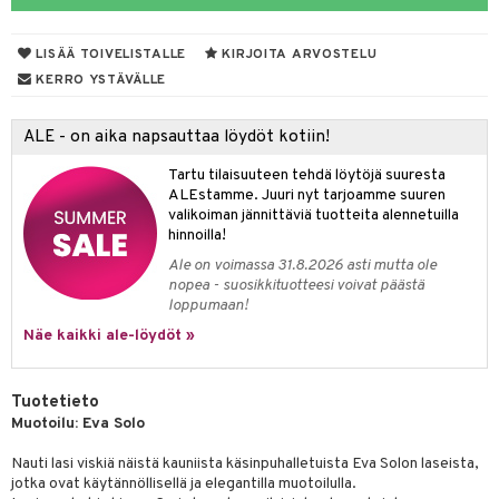
& Maustemyllyt
LISÄÄ TOIVELISTALLE
KIRJOITA ARVOSTELU
way / Outdoor
KERRO YSTÄVÄLLE
slaatikot
utarvikkeet
ALE - on aika napsauttaa löydöt kotiin!
lot
uvadit & Kulhot
Tartu tilaisuuteen tehdä löytöjä suuresta
moskannut
 & Siivous
ALEstamme. Juuri nyt tarjoamme suuren
valikoiman jännittäviä tuotteita alennetuilla
mosmukit
& Leivontavuoat
hinnoilla!
Ale on voimassa 31.8.2026 asti mutta ole
nopea - suosikkituotteesi voivat päästä
tyisveitset
& Baaritarvikkeet
loppumaan!
Näe kaikki ale-löydöt »
ttiöveitset
ktroniikka
rinta- & Vihannesveitset
one
Tuotetieto
kkuulaudat
uone
uoneen sisustus
Muotoilu: Eva Solo
päveitset
one
oneen tarvikkeita
oneen koristelu
Nauti lasi viskiä näistä kauniista käsinpuhalletuista Eva Solon laseista,
jotka ovat käytännöllisellä ja elegantilla muotoilulla.
tsenteroittimet