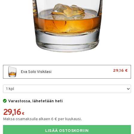
vänpaahtimet
erit & Sähkövatkaimet
ma- & Cocktailasit
t koneet
malasit
enkeittimet
tlasit
mppanjalasit
psi- & Aveclasit
ilasit
29,16 €
Eva Solo Viskilasi
skey- & Konjakkilasit
keittiö
et
Varastossa, lähetetään heti
29,16
tit
atarvikkeet
€
Maksa osamaksulla alkaen 6 € per kuukausi.
kalautaset
 Kattilat
LISÄÄ OSTOSKORIIN
ät lautaset
pannut