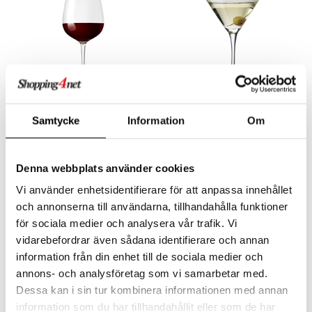
aistus
Saatavana useana vaihtoehtona
Eva Solo Magnum viinilasi
Eva Solo Martinilasi
Samtycke
Information
Om
EVA SOLO
EVA SOLO
27,52
27,94
alk.
€
€
Denna webbplats använder cookies
Vi använder enhetsidentifierare för att anpassa innehållet
och annonserna till användarna, tillhandahålla funktioner
för sociala medier och analysera vår trafik. Vi
vidarebefordrar även sådana identifierare och annan
information från din enhet till de sociala medier och
annons- och analysföretag som vi samarbetar med.
Dessa kan i sin tur kombinera informationen med annan
information som du har tillhandahållit eller som de har