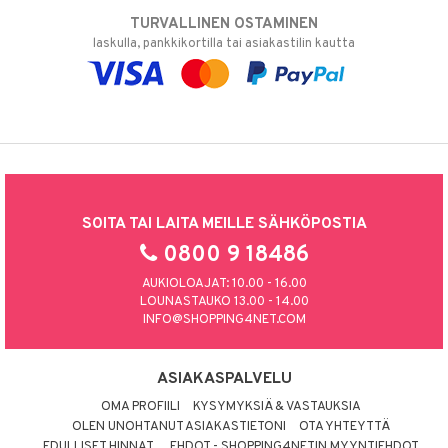
TURVALLINEN OSTAMINEN
laskulla, pankkikortilla tai asiakastilin kautta
SOITA TAI LAITA MEILLE SÄHKÖPOSTIA
0800 9 18486
AUKIOLOAJAT: 10.00 - 16.00
LOUNASTAUKO 13.00 - 14.00
INFO@SHOPPING4NET.COM
ASIAKASPALVELU
OMA PROFIILI
KYSYMYKSIÄ & VASTAUKSIA
OLEN UNOHTANUT ASIAKASTIETONI
OTA YHTEYTTÄ
EDULLISET HINNAT
EHDOT - SHOPPING4NETIN MYYNTIEHDOT