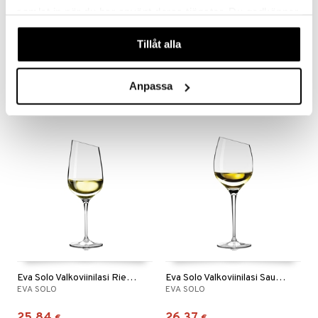
samlat in när du har använt deras tjänster. Du godkänner
våra cookies vid fortsatt användande av vår webbplats.
Eva Solo Punaviinilasi Bordeaux
Eva Solo Väkiviinalasi
Tillåt alla
EVA SOLO
EVA SOLO
27,37
25,76
€
€
Anpassa
Eva Solo Valkoviinilasi Riesling
Eva Solo Valkoviinilasi Sauvignon Blanc
EVA SOLO
EVA SOLO