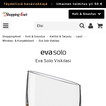
Täydellisiä kesävinkkejä
-
Ilmainen toimitus yli 50 €
Koti & Sisustus
ERKKEJÄ
Kauneudenhoito
JAT
UOTTEITA
Piilolinssit
Shopping4net
»
Koti & Sisustus
»
Keittiö & Tarjoilu
»
Lasit
»
Whiskey- & Konjakkilasit
»
Eva Solo Viskilasi
Luontaistuotteet
 Tarjoilu
Apteekki
et
Eva Solo Viskilasi
 & Karahvit
Fitness
säilytys
Koti & Sisustus
ekstiilit
Lelut, Lapsi & Vauva
välineet
Tuotemerkkejä
oneet
Kampanjat
vi, Tee & Espresso
 Mukit