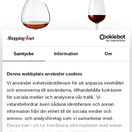
aistus
Saatavana useana vaihtoehtona
Samtycke
Information
Om
Eva Solo Konjakkilasi
Eva Solo Magnum viinilasi
EVA SOLO
EVA SOLO
28,40
27,52
€
alk.
€
Denna webbplats använder cookies
Vi använder enhetsidentifierare för att anpassa innehållet
och annonserna till användarna, tillhandahålla funktioner
för sociala medier och analysera vår trafik. Vi
vidarebefordrar även sådana identifierare och annan
information från din enhet till de sociala medier och
annons- och analysföretag som vi samarbetar med.
Dessa kan i sin tur kombinera informationen med annan