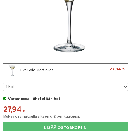
vänpaahtimet
erit & Sähkövatkaimet
ma- & Cocktailasit
t koneet
malasit
enkeittimet
tlasit
mppanjalasit
psi- & Aveclasit
ilasit
27,94 €
Eva Solo Martinilasi
skey- & Konjakkilasit
keittiö
et
Varastossa, lähetetään heti
27,94
tit
atarvikkeet
€
Maksa osamaksulla alkaen 6 € per kuukausi.
kalautaset
 Kattilat
LISÄÄ OSTOSKORIIN
ät lautaset
pannut