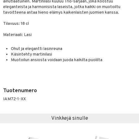
a
oneen tekstiilit
 huonekalut
& Saalit
ainutlaatuinen. Martinilasi kuuluu Trio-sarjaan, joka koostuu
eleganteista ja harmonisista laseista, jotka kaikki on muotoiltu
tsisetit
 lamput
tyynyt
tavoitteena antaa hieno elämys kaikenlaisten juomien kanssa.
tsitarvikkeet
uoneen säilytys
t
it & Koukut
Tilavuus: 18 cl
anasetit
uoneen tekstiilit
uotteet
risteet
Materiaali: Lasi
anat & Tyynyliinat
ttöön
lytys
elu
 tekstiilit
Ohut ja elegantti lasinreuna
nyt & Peitot
Käsintehty martinilasi
kut
mot & Veistokset
s
iköt & Lyhdyt
tyynyt
 Grillaustarvikkeet
Muotoilun ansiosta voidaan juoda kaikilta puolilta
nsäilytys & Korit
lot
huonekalut
oneen tekstiilit
 & hyönteissuoja
iköt & Lyhdyt
spalvelu
jat
s & Hyllyt
timet
lot
ksiä & vastauksia
al Art
karit & Koukut
ynttilät
n ruokinta
mput
Tuotenumero
tuotetta
ukut
lyt
tolamput
oneen tekstiilit
aistus
IAM72-1-XX
 verkkokaupasta
näkoristeet
nsäilytys & Korit
tälamput
anasetit
avälineet
ustarvikkeet
Vinkkejä sinulle
sit
anat & Tyynyliinat
 Peitteet
nyt & Peitot
maelämä