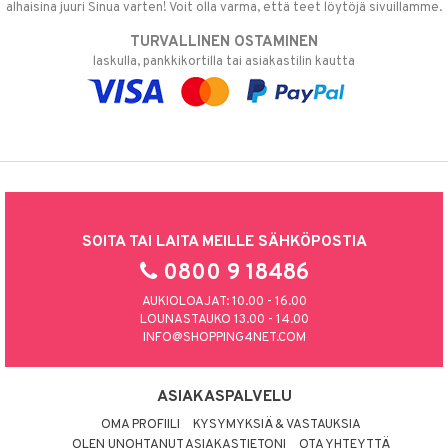
alhaisina juuri Sinua varten! Voit olla varma, että teet löytöjä sivuillamme.
TURVALLINEN OSTAMINEN
laskulla, pankkikortilla tai asiakastilin kautta
SOITA TAI LAITA MEILLE SÄHKÖPOSTIA
0800 9 18486
AUKIOLOAJAT: 10.00 - 16.00
LOUNASTAUKO 13.00 - 14.00
INFO@SHOPPING4NET.COM
ASIAKASPALVELU
OMA PROFIILI
KYSYMYKSIÄ & VASTAUKSIA
OLEN UNOHTANUT ASIAKASTIETONI
OTA YHTEYTTÄ