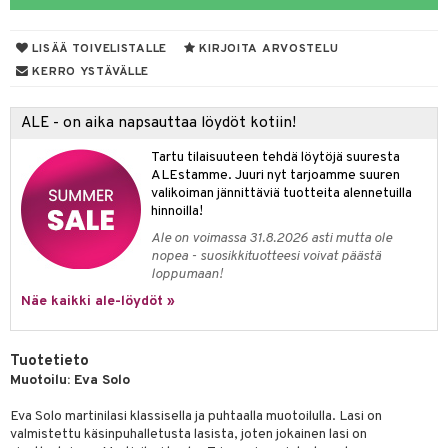
& Maustemyllyt
LISÄÄ TOIVELISTALLE
KIRJOITA ARVOSTELU
way / Outdoor
KERRO YSTÄVÄLLE
slaatikot
utarvikkeet
ALE - on aika napsauttaa löydöt kotiin!
lot
uvadit & Kulhot
Tartu tilaisuuteen tehdä löytöjä suuresta
moskannut
 & Siivous
ALEstamme. Juuri nyt tarjoamme suuren
valikoiman jännittäviä tuotteita alennetuilla
mosmukit
& Leivontavuoat
hinnoilla!
Ale on voimassa 31.8.2026 asti mutta ole
nopea - suosikkituotteesi voivat päästä
tyisveitset
& Baaritarvikkeet
loppumaan!
Näe kaikki ale-löydöt »
ttiöveitset
ktroniikka
rinta- & Vihannesveitset
one
Tuotetieto
kkuulaudat
uone
uoneen sisustus
Muotoilu: Eva Solo
päveitset
one
oneen tarvikkeita
oneen koristelu
Eva Solo martinilasi klassisella ja puhtaalla muotoilulla. Lasi on
valmistettu käsinpuhalletusta lasista, joten jokainen lasi on
tsenteroittimet