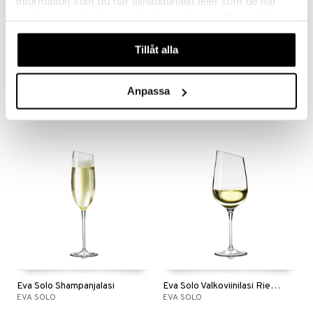
information som du har tillhandahållit eller som de har
samlat in när du har använt deras tjänster. Du godkänner
våra cookies vid fortsatt användande av vår webbplats.
Tillåt alla
Eva Solo Punaviinilasi Bordeaux
Eva Solo Punaviinilasi Syrah
EVA SOLO
EVA SOLO
27,37
25,84
Anpassa
€
€
Eva Solo Shampanjalasi
Eva Solo Valkoviinilasi Riesling
EVA SOLO
EVA SOLO