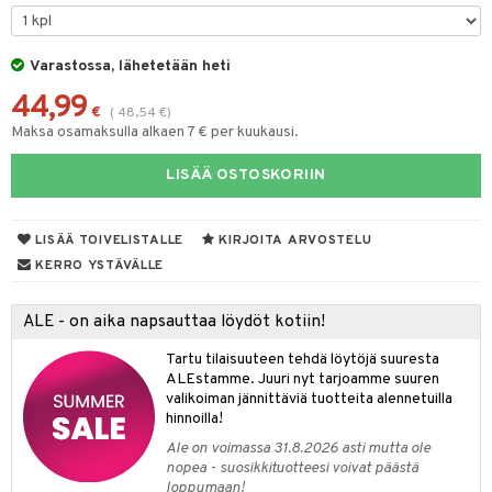
& Maustemyllyt
Varastossa, lähetetään heti
way / Outdoor
44,99
slaatikot
utarvikkeet
€
(
48,54
€
)
Maksa osamaksulla alkaen 7 € per kuukausi.
lot
uvadit & Kulhot
LISÄÄ OSTOSKORIIN
moskannut
 & Siivous
mosmukit
& Leivontavuoat
LISÄÄ TOIVELISTALLE
KIRJOITA ARVOSTELU
KERRO YSTÄVÄLLE
tyisveitset
& Baaritarvikkeet
ALE - on aika napsauttaa löydöt kotiin!
ttiöveitset
ktroniikka
Tartu tilaisuuteen tehdä löytöjä suuresta
rinta- & Vihannesveitset
one
ALEstamme. Juuri nyt tarjoamme suuren
valikoiman jännittäviä tuotteita alennetuilla
kkuulaudat
uone
uoneen sisustus
hinnoilla!
Ale on voimassa 31.8.2026 asti mutta ole
päveitset
one
oneen tarvikkeita
oneen koristelu
nopea - suosikkituotteesi voivat päästä
tsenteroittimet
loppumaan!