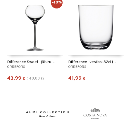
-10%
Difference Sweet -jälkiruokaviinilasi 22cl (18cl)
Difference -vesilasi 32cl (29cl)
ORREFORS
ORREFORS
43,99
41,99
48,83
€
(
€
)
€