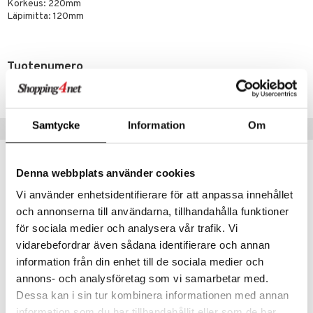
Korkeus: 220mm
aistus
Läpimitta: 120mm
Tuotenumero
IAE43-1-XX
Samtycke
Information
Om
Vinkkejä sinulle
Denna webbplats använder cookies
Vi använder enhetsidentifierare för att anpassa innehållet
och annonserna till användarna, tillhandahålla funktioner
för sociala medier och analysera vår trafik. Vi
vidarebefordrar även sådana identifierare och annan
information från din enhet till de sociala medier och
annons- och analysföretag som vi samarbetar med.
Dessa kan i sin tur kombinera informationen med annan
Difference Crisp -valkoviinilasi 46cl (45cl)
Difference Fruit -valkoviinilasi 45cl (44cl)
information som du har tillhandahållit eller som de har