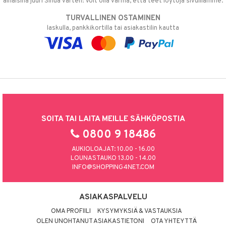
alhaisina juuri Sinua varten! Voit olla varma, että teet löytöjä sivuillamme.
TURVALLINEN OSTAMINEN
laskulla, pankkikortilla tai asiakastilin kautta
SOITA TAI LAITA MEILLE SÄHKÖPOSTIA
0800 9 18486
AUKIOLOAJAT: 10.00 - 16.00
LOUNASTAUKO 13.00 - 14.00
INFO@SHOPPING4NET.COM
ASIAKASPALVELU
OMA PROFIILI
KYSYMYKSIÄ & VASTAUKSIA
OLEN UNOHTANUT ASIAKASTIETONI
OTA YHTEYTTÄ