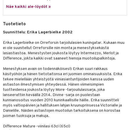
a
oneen tekstiilit
 huonekalut
& Saalit
Näe kaikki ale-löydöt »
tsisetit
 lamput
tyynyt
tsitarvikkeet
uoneen säilytys
t
it & Koukut
Tuotetieto
anasetit
uoneen tekstiilit
uotteet
risteet
Suunnittelu: Erika Lagerbielke 2002
anat & Tyynyliinat
ttöön
lytys
elu
 tekstiilit
Erika Lagerbielke on Orreforsin tarjoilulasien kuningatar. Kukaan muu
ei ole suunitellut Orreforsille niin monta ja menestyksekästä
nyt & Peitot
kut
mot & Veistokset
s
iköt & Lyhdyt
tyynyt
 Grillaustarvikkeet
lasiastiastoa. Menestysten joukosta löytyy Intermezzo, Merlot ja
Difference, jokta kaikki ovat saaneet hienoja muotoilupalkintoja.
nsäilytys & Korit
lot
huonekalut
oneen tekstiilit
 & hyönteissuoja
iköt & Lyhdyt
spalvelu
Menestyksen avain on todennäköisesti Erikan suuri rakkaus
jat
s & Hyllyt
timet
lot
käsityöhön ja hänen tietotaitonsa eri juomien ominaisuuksista. Erika
ksiä & vastauksia
tekee mielellään yhteistyötä viiniasiantuntijoiden kanssa uuden
al Art
karit & Koukut
ynttilät
n ruokinta
mput
astiaston ilmestymisen yhteydessä. Hänen viimeisimpien
tuotetta
tuotteidensa joukosta löytyy More -tarjouilulasisarja, joka
ukut
lyt
tolamput
oneen tekstiilit
aistus
lanseerattiin keväällä 2014. Divine -sarja on puolestaan
 verkkokaupasta
kunnianosoitus vuoden 2010 kuninkaallisille häille. Erika suunnitteli
näkoristeet
nsäilytys & Korit
tälamput
anasetit
avälineet
ustarvikkeet
myös valtiopäivien ja hallituksen lahjan kruunuprinsessa Victorialle ja
sit
Danielille. Näiden astiastojen muotoilun tarkoituksena on korostaa
anat & Tyynyliinat
 Peitteet
juoman tuoksuja ja makuja.
nyt & Peitot
maelämä
Difference Mature -viinilasi 63cl (65cl)