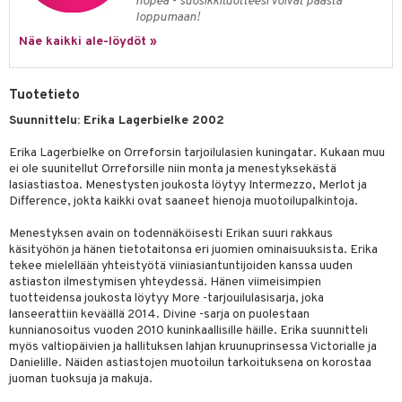
a
oneen tekstiilit
 huonekalut
& Saalit
nopea - suosikkituotteesi voivat päästä
loppumaan!
tsisetit
 lamput
tyynyt
Näe kaikki ale-löydöt »
tsitarvikkeet
uoneen säilytys
t
it & Koukut
Tuotetieto
anasetit
uoneen tekstiilit
uotteet
risteet
Suunnittelu: Erika Lagerbielke 2002
anat & Tyynyliinat
ttöön
lytys
elu
 tekstiilit
Erika Lagerbielke on Orreforsin tarjoilulasien kuningatar. Kukaan muu
nyt & Peitot
kut
mot & Veistokset
s
iköt & Lyhdyt
tyynyt
 Grillaustarvikkeet
ei ole suunitellut Orreforsille niin monta ja menestyksekästä
lasiastiastoa. Menestysten joukosta löytyy Intermezzo, Merlot ja
nsäilytys & Korit
lot
huonekalut
oneen tekstiilit
 & hyönteissuoja
iköt & Lyhdyt
Difference, jokta kaikki ovat saaneet hienoja muotoilupalkintoja.
spalvelu
jat
s & Hyllyt
timet
lot
Menestyksen avain on todennäköisesti Erikan suuri rakkaus
ksiä & vastauksia
käsityöhön ja hänen tietotaitonsa eri juomien ominaisuuksista. Erika
al Art
karit & Koukut
ynttilät
n ruokinta
mput
tekee mielellään yhteistyötä viiniasiantuntijoiden kanssa uuden
tuotetta
ukut
astiaston ilmestymisen yhteydessä. Hänen viimeisimpien
lyt
tolamput
oneen tekstiilit
aistus
tuotteidensa joukosta löytyy More -tarjouilulasisarja, joka
 verkkokaupasta
näkoristeet
nsäilytys & Korit
lanseerattiin keväällä 2014. Divine -sarja on puolestaan
tälamput
anasetit
avälineet
ustarvikkeet
kunnianosoitus vuoden 2010 kuninkaallisille häille. Erika suunnitteli
sit
anat & Tyynyliinat
myös valtiopäivien ja hallituksen lahjan kruunuprinsessa Victorialle ja
 Peitteet
Danielille. Näiden astiastojen muotoilun tarkoituksena on korostaa
nyt & Peitot
juoman tuoksuja ja makuja.
maelämä