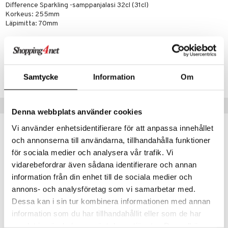
aistus
Difference Sparkling -samppanjalasi 32cl (31cl)
Korkeus: 255mm
Läpimitta: 70mm
Tuotenumero
IAE38-1-XX
Samtycke
Information
Om
Vinkkejä sinulle
Denna webbplats använder cookies
Vi använder enhetsidentifierare för att anpassa innehållet
och annonserna till användarna, tillhandahålla funktioner
för sociala medier och analysera vår trafik. Vi
vidarebefordrar även sådana identifierare och annan
information från din enhet till de sociala medier och
annons- och analysföretag som vi samarbetar med.
Dessa kan i sin tur kombinera informationen med annan
information som du har tillhandahållit eller som de har
samlat in när du har använt deras tjänster. Du godkänner