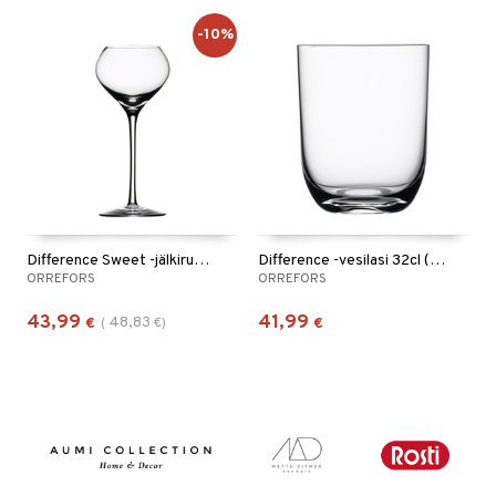
-10%
Difference Sweet -jälkiruokaviinilasi 22cl (18cl)
Difference -vesilasi 32cl (29cl)
ORREFORS
ORREFORS
43,99
41,99
48,83
€
(
€
)
€