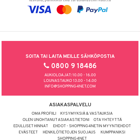
laskulla, pankkikortilla tai asiakastilin kautta
SOITA TAI LAITA MEILLE SÄHKÖPOSTIA
0800 9 18486
AUKIOLOAJAT: 10.00 - 16.00
LOUNASTAUKO 13.00 - 14.00
INFO@SHOPPING4NET.COM
ASIAKASPALVELU
OMA PROFIILI
KYSYMYKSIÄ & VASTAUKSIA
OLEN UNOHTANUT ASIAKASTIETONI
OTA YHTEYTTÄ
EDULLISET HINNAT
EHDOT - SHOPPING4NETIN MYYNTIEHDOT
EVÄSTEET
HENKILÖTIETOJEN SUOJAUS
KUMPPANIKSI
SHOPPING4NET