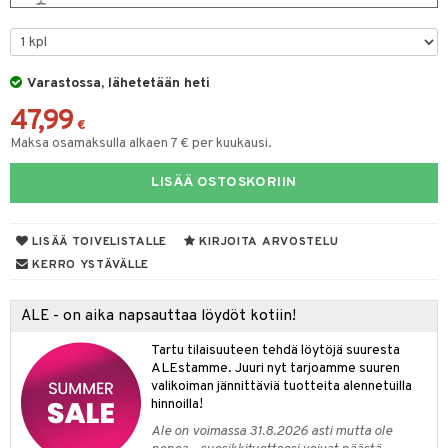
& Maustemyllyt
way / Outdoor
Varastossa, lähetetään heti
slaatikot
utarvikkeet
47,99
€
lot
uvadit & Kulhot
Maksa osamaksulla alkaen 7 € per kuukausi.
moskannut
 & Siivous
LISÄÄ OSTOSKORIIN
mosmukit
& Leivontavuoat
LISÄÄ TOIVELISTALLE
KIRJOITA ARVOSTELU
KERRO YSTÄVÄLLE
tyisveitset
& Baaritarvikkeet
ttiöveitset
ktroniikka
ALE - on aika napsauttaa löydöt kotiin!
rinta- & Vihannesveitset
one
Tartu tilaisuuteen tehdä löytöjä suuresta
ALEstamme. Juuri nyt tarjoamme suuren
kkuulaudat
uone
uoneen sisustus
valikoiman jännittäviä tuotteita alennetuilla
hinnoilla!
päveitset
one
oneen tarvikkeita
oneen koristelu
Ale on voimassa 31.8.2026 asti mutta ole
tsenteroittimet