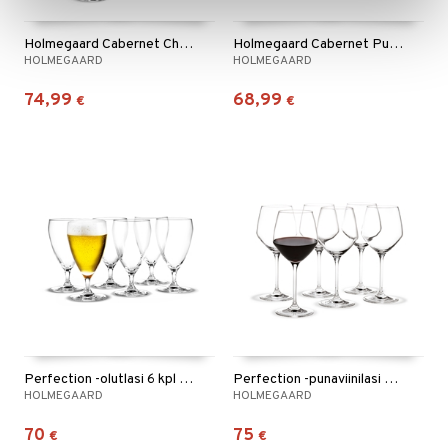
Holmegaard Cabernet Champagne 29 cl 6-pack
Holmegaard Cabernet Punaviinilasi 52 cl 6-pack
HOLMEGAARD
HOLMEGAARD
74,99
68,99
€
€
Perfection -olutlasi 6 kpl / pakkaus
Perfection -punaviinilasi 43 cl 6 kpl / pakkaus
HOLMEGAARD
HOLMEGAARD
70
75
€
€