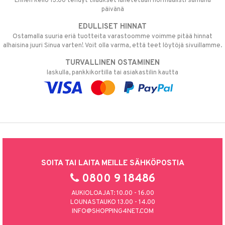
Ennen kello 13.00 tehdyt tilaukset lähetetään normaalisti samana
päivänä
EDULLISET HINNAT
Ostamalla suuria eriä tuotteita varastoomme voimme pitää hinnat
alhaisina juuri Sinua varten! Voit olla varma, että teet löytöjä sivuillamme.
TURVALLINEN OSTAMINEN
laskulla, pankkikortilla tai asiakastilin kautta
SOITA TAI LAITA MEILLE SÄHKÖPOSTIA
0800 9 18486
AUKIOLOAJAT: 10.00 - 16.00
LOUNASTAUKO 13.00 - 14.00
INFO@SHOPPING4NET.COM