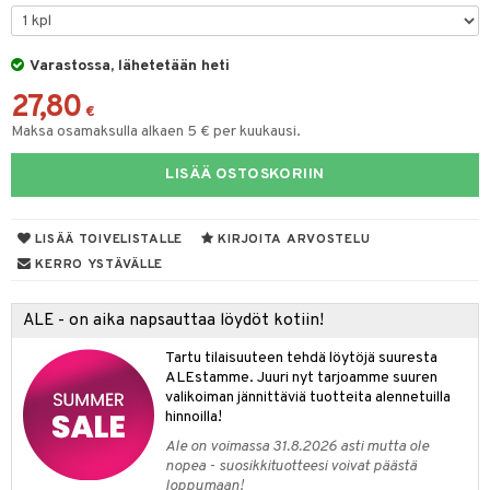
& Maustemyllyt
Varastossa, lähetetään heti
way / Outdoor
27,80
slaatikot
utarvikkeet
€
Maksa osamaksulla alkaen 5 € per kuukausi.
lot
uvadit & Kulhot
LISÄÄ OSTOSKORIIN
moskannut
 & Siivous
mosmukit
& Leivontavuoat
LISÄÄ TOIVELISTALLE
KIRJOITA ARVOSTELU
KERRO YSTÄVÄLLE
tyisveitset
& Baaritarvikkeet
ALE - on aika napsauttaa löydöt kotiin!
ttiöveitset
ktroniikka
Tartu tilaisuuteen tehdä löytöjä suuresta
rinta- & Vihannesveitset
one
ALEstamme. Juuri nyt tarjoamme suuren
valikoiman jännittäviä tuotteita alennetuilla
kkuulaudat
uone
uoneen sisustus
hinnoilla!
Ale on voimassa 31.8.2026 asti mutta ole
päveitset
one
oneen tarvikkeita
oneen koristelu
nopea - suosikkituotteesi voivat päästä
tsenteroittimet
loppumaan!