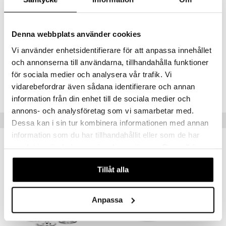
aistus
Korkeus 12 cm
Syvyys 9,50 cm
Denna webbplats använder cookies
Halkaisija 9,50 cm
Tilavuus 0,40 l
Vi använder enhetsidentifierare för att anpassa innehållet
och annonserna till användarna, tillhandahålla funktioner
för sociala medier och analysera vår trafik. Vi
Tuotenumero
vidarebefordrar även sådana identifierare och annan
ITV89-1-KL
information från din enhet till de sociala medier och
annons- och analysföretag som vi samarbetar med.
Vinkkejä sinulle
Dessa kan i sin tur kombinera informationen med annan
information som du har tillhandahållit eller som de har
samlat in när du har använt deras tjänster. Du godkänner
våra cookies vid fortsatt användande av vår webbplats.
Tillåt alla
Anpassa