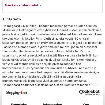
a
oneen tekstiilit
 huonekalut
& Saalit
Näe kaikki ale-löydöt »
tsisetit
 lamput
tyynyt
tsitarvikkeet
uoneen säilytys
t
it & Koukut
Tuotetieto
anasetit
uoneen tekstiilit
uotteet
risteet
Holmegaard x Mikkeller – kahden maailman parhaat puolet oluellesi.
Mikkeller ja Holmegaard ovat yhdessä luoneet uuden sarjan olutlaseja,
anat & Tyynyliinat
ttöön
lytys
elu
 tekstiilit
joissa lasi ja olut korkeimmalla laadulla kohtaavat täydellisen aistillisen
kokemuksen. Mikkeller Pint -olutlasilla, joka vetää 40 cl, saat
nyt & Peitot
kut
mot & Veistokset
s
iköt & Lyhdyt
tyynyt
 Grillaustarvikkeet
klassisen pubilasin, joka on erityisesti suunniteltu lagerille ja pilsnerille.
Lasissa on hieman avoin, sylinterimäinen muoto, jossa on runsaasti
nsäilytys & Korit
lot
huonekalut
oneen tekstiilit
 & hyönteissuoja
iköt & Lyhdyt
tilaa vaahdolle. Ja aivan kuten oikea pubilasi, Mikkeller Pint on
spalvelu
suunniteltu pinottavaksi, jotta säästät tilaa kaapissa tai hyllyllä, kun
jat
s & Hyllyt
timet
lot
laseja ei käytetä. Omilla osaamisalueillaan Mikkeller ja Holmegaard
ksiä & vastauksia
venyttävät mahdollisuuksien rajoja eivätkä koskaan tee
al Art
karit & Koukut
ynttilät
n ruokinta
mput
kompromisseja käsityölaadun tai luovuuden suhteen. Innovaatio ja
tuotetta
uudistuminen ovat sekä Holmegaardin että Mikkellerin kulmakiviä, ja
ukut
lyt
tolamput
oneen tekstiilit
aistus
molemmat brändit jatkavat yllättämistä ja inspiroimista
 verkkokaupasta
poikkeuksellisella laadulla ja yksityiskohtien huomioimisella.
näkoristeet
nsäilytys & Korit
tälamput
anasetit
avälineet
ustarvikkeet
Holmegaard on tunnettu lasin heijastusten luomisesta monien
sit
sukupolvien ajan, ja Holmegaard x Mikkeller -olutlasikokoelma on
anat & Tyynyliinat
 Peitteet
täydellinen lahjaidea oluen ystäville. Erityisesti suunnitelluissa laseissa
tarjoiltuna voit kokea sekä yksittäisen oluen että lasin täyden
nyt & Peitot
maelämä
potentiaalin.
Samtycke
Information
Om