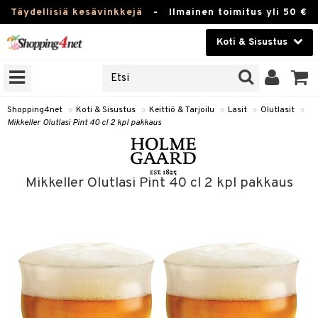
Täydellisiä kesävinkkejä
-
Ilmainen toimitus yli 50 €
Koti & Sisustus
ERKKEJÄ
Kauneudenhoito
JAT
UOTTEITA
Piilolinssit
Shopping4net
»
Koti & Sisustus
»
Keittiö & Tarjoilu
»
Lasit
»
Olutlasit
»
Mikkeller Olutlasi Pint 40 cl 2 kpl pakkaus
Luontaistuotteet
 Tarjoilu
Apteekki
et
Mikkeller Olutlasi Pint 40 cl 2 kpl pakkaus
 & Karahvit
Fitness
säilytys
Koti & Sisustus
ekstiilit
Lelut, Lapsi & Vauva
välineet
Tuotemerkkejä
oneet
Kampanjat
vi, Tee & Espresso
 Mukit