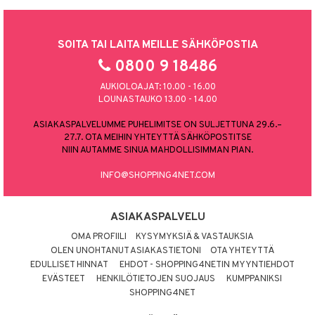
SOITA TAI LAITA MEILLE SÄHKÖPOSTIA
0800 9 18486
AUKIOLOAJAT: 10.00 - 16.00
LOUNASTAUKO 13.00 - 14.00
ASIAKASPALVELUMME PUHELIMITSE ON SULJETTUNA 29.6.–
27.7. OTA MEIHIN YHTEYTTÄ SÄHKÖPOSTITSE
NIIN AUTAMME SINUA MAHDOLLISIMMAN PIAN.
INFO@SHOPPING4NET.COM
ASIAKASPALVELU
OMA PROFIILI
KYSYMYKSIÄ & VASTAUKSIA
OLEN UNOHTANUT ASIAKASTIETONI
OTA YHTEYTTÄ
EDULLISET HINNAT
EHDOT - SHOPPING4NETIN MYYNTIEHDOT
EVÄSTEET
HENKILÖTIETOJEN SUOJAUS
KUMPPANIKSI
SHOPPING4NET