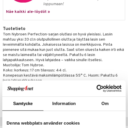
a
oneen tekstiilit
 huonekalut
& Saalit
loppumaan!
tsisetit
 lamput
tyynyt
Näe kaikki ale-löydöt »
tsitarvikkeet
uoneen säilytys
t
it & Koukut
Tuotetieto
anasetit
uoneen tekstiilit
uotteet
risteet
Tom Nybroen Perfection-sarjan olutlasi on hyvä yleislasi. Lasiin
mahtuu yksi 33 cl:n olutpullollinen olutta ja täyttää lasin sen
anat & Tyynyliinat
ttöön
lytys
elu
 tekstiilit
leveimmältä kohdalta. Jokaisessa lasissa on merkkijuova. Pinta
nyt & Peitot
pienenee sitä mukaa kun juot olutta. Saat siten oluesta kaiken irti eikä
kut
mot & Veistokset
s
iköt & Lyhdyt
tyynyt
 Grillaustarvikkeet
se maistu laimealta tai väljähtyneeltä. Pakattu 6 lasin
nsäilytys & Korit
lot
lahjapakkaukseen. Hyvä lahjaidea – vaikka sinulle itsellesi.
huonekalut
oneen tekstiilit
 & hyönteissuoja
iköt & Lyhdyt
spalvelu
Muotoilija: Tom Nybroe.
jat
Koko: korkeus: 17 cm tilavuus: 44 cl.
s & Hyllyt
timet
lot
ksiä & vastauksia
Konepesun kestävä maksimilämpötilassa 55° C. Huom: Pakattu 6
al Art
karit & Koukut
ynttilät
n ruokinta
mput
lasin lahjapakkaukseen.
tuotetta
ukut
lyt
tolamput
oneen tekstiilit
aistus
 verkkokaupasta
Tuotenumero
näkoristeet
nsäilytys & Korit
tälamput
anasetit
avälineet
ustarvikkeet
Samtycke
Information
Om
IVV42-1-XX
sit
anat & Tyynyliinat
 Peitteet
nyt & Peitot
maelämä
Vinkkejä sinulle
Denna webbplats använder cookies