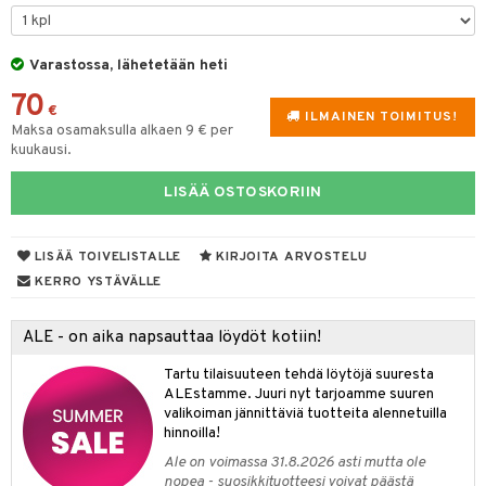
& Maustemyllyt
Varastossa, lähetetään heti
way / Outdoor
70
slaatikot
utarvikkeet
€
ILMAINEN TOIMITUS!
Maksa osamaksulla alkaen 9 € per
lot
uvadit & Kulhot
kuukausi.
moskannut
 & Siivous
LISÄÄ OSTOSKORIIN
mosmukit
& Leivontavuoat
LISÄÄ TOIVELISTALLE
KIRJOITA ARVOSTELU
KERRO YSTÄVÄLLE
tyisveitset
& Baaritarvikkeet
ttiöveitset
ktroniikka
ALE - on aika napsauttaa löydöt kotiin!
rinta- & Vihannesveitset
one
Tartu tilaisuuteen tehdä löytöjä suuresta
ALEstamme. Juuri nyt tarjoamme suuren
kkuulaudat
uone
uoneen sisustus
valikoiman jännittäviä tuotteita alennetuilla
hinnoilla!
päveitset
one
oneen tarvikkeita
oneen koristelu
Ale on voimassa 31.8.2026 asti mutta ole
tsenteroittimet
nopea - suosikkituotteesi voivat päästä