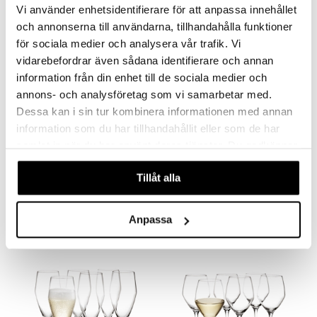
aistus
Vi använder enhetsidentifierare för att anpassa innehållet
och annonserna till användarna, tillhandahålla funktioner
för sociala medier och analysera vår trafik. Vi
vidarebefordrar även sådana identifierare och annan
information från din enhet till de sociala medier och
annons- och analysföretag som vi samarbetar med.
Dessa kan i sin tur kombinera informationen med annan
information som du har tillhandahållit eller som de har
samlat in när du har använt deras tjänster. Du godkänner
våra cookies vid fortsatt användande av vår webbplats.
Perfection Bourgogne 50 cl 6 kpl / pakkaus
Perfection -punaviinilasi 43 cl 6 kpl / pakkaus
HOLMEGAARD
HOLMEGAARD
Tillåt alla
79,40
75
€
€
Anpassa