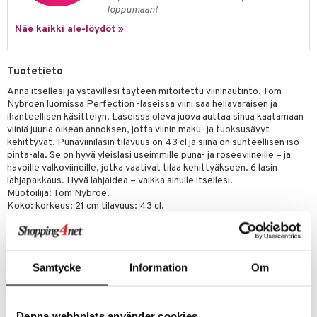
a
oneen tekstiilit
 huonekalut
& Saalit
loppumaan!
tsisetit
 lamput
tyynyt
Näe kaikki ale-löydöt »
tsitarvikkeet
uoneen säilytys
t
it & Koukut
Tuotetieto
anasetit
uoneen tekstiilit
uotteet
risteet
Anna itsellesi ja ystävillesi täyteen mitoitettu viininautinto. Tom
anat & Tyynyliinat
ttöön
lytys
elu
 tekstiilit
Nybroen luomissa Perfection -laseissa viini saa hellävaraisen ja
ihanteellisen käsittelyn. Laseissa oleva juova auttaa sinua kaatamaan
nyt & Peitot
kut
mot & Veistokset
s
iköt & Lyhdyt
tyynyt
 Grillaustarvikkeet
viiniä juuria oikean annoksen, jotta viinin maku- ja tuoksusävyt
kehittyvät. Punaviinilasin tilavuus on 43 cl ja siinä on suhteellisen iso
nsäilytys & Korit
lot
huonekalut
oneen tekstiilit
 & hyönteissuoja
iköt & Lyhdyt
pinta-ala. Se on hyvä yleislasi useimmille puna- ja roseeviineille – ja
spalvelu
havoille valkoviineille, jotka vaativat tilaa kehittyäkseen. 6 lasin
jat
s & Hyllyt
timet
lot
lahjapakkaus. Hyvä lahjaidea – vaikka sinulle itsellesi.
ksiä & vastauksia
Muotoilija: Tom Nybroe.
al Art
karit & Koukut
ynttilät
n ruokinta
mput
Koko: korkeus: 21 cm tilavuus: 43 cl.
tuotetta
Konepesun kestävä maksimilämpötilassa 55° C. Huom: Pakattu 6
ukut
lyt
tolamput
oneen tekstiilit
aistus
lasin lahjapakkaukseen.
 verkkokaupasta
näkoristeet
nsäilytys & Korit
tälamput
anasetit
avälineet
ustarvikkeet
Samtycke
Information
Om
Tuotenumero
sit
anat & Tyynyliinat
 Peitteet
IVV35-1-XX
nyt & Peitot
maelämä
Denna webbplats använder cookies