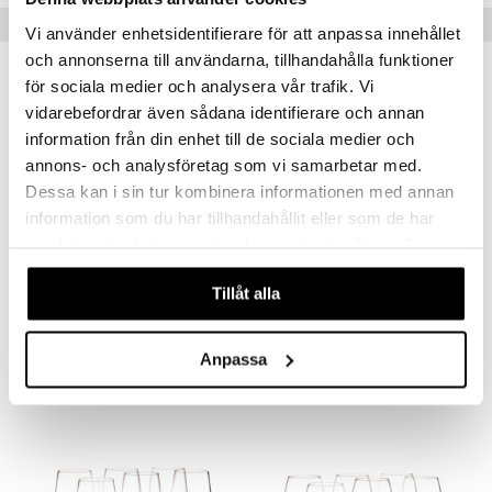
aistus
Vinkkejä sinulle
Vi använder enhetsidentifierare för att anpassa innehållet
och annonserna till användarna, tillhandahålla funktioner
för sociala medier och analysera vår trafik. Vi
vidarebefordrar även sådana identifierare och annan
information från din enhet till de sociala medier och
annons- och analysföretag som vi samarbetar med.
Dessa kan i sin tur kombinera informationen med annan
information som du har tillhandahållit eller som de har
samlat in när du har använt deras tjänster. Du godkänner
våra cookies vid fortsatt användande av vår webbplats.
Tillåt alla
Perfection Bourgogne 50 cl 6 kpl / pakkaus
Perfection -olutlasi 6 kpl / pakkaus
HOLMEGAARD
HOLMEGAARD
Anpassa
79,40
70
€
€