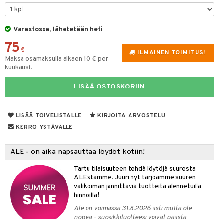
& Maustemyllyt
Varastossa, lähetetään heti
way / Outdoor
75
slaatikot
utarvikkeet
€
ILMAINEN TOIMITUS!
Maksa osamaksulla alkaen 10 € per
lot
uvadit & Kulhot
kuukausi.
moskannut
 & Siivous
LISÄÄ OSTOSKORIIN
mosmukit
& Leivontavuoat
LISÄÄ TOIVELISTALLE
KIRJOITA ARVOSTELU
KERRO YSTÄVÄLLE
tyisveitset
& Baaritarvikkeet
ttiöveitset
ktroniikka
ALE - on aika napsauttaa löydöt kotiin!
rinta- & Vihannesveitset
one
Tartu tilaisuuteen tehdä löytöjä suuresta
ALEstamme. Juuri nyt tarjoamme suuren
kkuulaudat
uone
uoneen sisustus
valikoiman jännittäviä tuotteita alennetuilla
hinnoilla!
päveitset
one
oneen tarvikkeita
oneen koristelu
Ale on voimassa 31.8.2026 asti mutta ole
tsenteroittimet
nopea - suosikkituotteesi voivat päästä