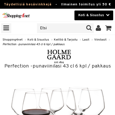
Täydellisiä kesävinkkejä
-
Ilmainen toimitus yli 50 €
Koti & Sisustus
ERKKEJÄ
Kauneudenhoito
JAT
UOTTEITA
Piilolinssit
Shopping4net
»
Koti & Sisustus
»
Keittiö & Tarjoilu
»
Lasit
»
Viinilasit
»
Perfection -punaviinilasi 43 cl 6 kpl / pakkaus
Luontaistuotteet
 Tarjoilu
Apteekki
et
Perfection -punaviinilasi 43 cl 6 kpl / pakkaus
 & Karahvit
Fitness
säilytys
Koti & Sisustus
ekstiilit
Lelut, Lapsi & Vauva
välineet
Tuotemerkkejä
oneet
Kampanjat
vi, Tee & Espresso
 Mukit