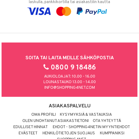
laskulla, pankkikortilla tai asiakastilin kautta
SOITA TAI LAITA MEILLE SÄHKÖPOSTIA
0800 9 18486
AUKIOLOAJAT: 10.00 - 16.00
LOUNASTAUKO 13.00 - 14.00
INFO@SHOPPING4NET.COM
ASIAKASPALVELU
OMA PROFIILI
KYSYMYKSIÄ & VASTAUKSIA
OLEN UNOHTANUT ASIAKASTIETONI
OTA YHTEYTTÄ
EDULLISET HINNAT
EHDOT - SHOPPING4NETIN MYYNTIEHDOT
EVÄSTEET
HENKILÖTIETOJEN SUOJAUS
KUMPPANIKSI