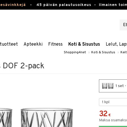
kesävinkkejä
-
45 päivän palautusoikeus -
Ilmainen toim
tuotteet
Apteekki
Fitness
Koti & Sisustus
Lelut, Lap
Shopping4net
»
Koti & Sisustus
»
Keit
s DOF 2-pack
1 set 
32
€
Maksa osamaksul