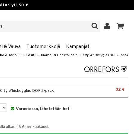
itus yli 50 €
si & Vauva
Tuotemerkkejä
Kampanjat
tiö & Tarjoilu
»
Lasit
»
Juoma- & Cocktailasit
»
City Whiskeyglas DOF 2-pack
32 €
- City Whiskeyglas DOF 2-pack
Varastossa, lähetetään heti
la alkaen 6 € per kuukausi.