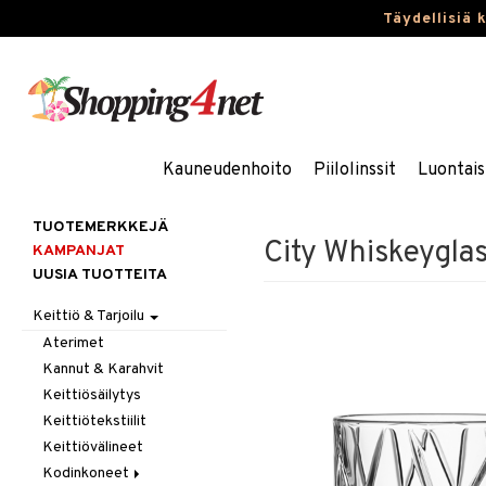
Täydellisiä 
Kauneudenhoito
Piilolinssit
Luontais
TUOTEMERKKEJÄ
City Whiskeygla
KAMPANJAT
UUSIA TUOTTEITA
Keittiö & Tarjoilu
Aterimet
Kannut & Karahvit
Keittiösäilytys
Keittiötekstiilit
Keittiövälineet
Kodinkoneet