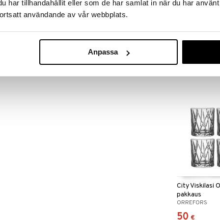
har tillhandahållit eller som de har samlat in när du har använt
ortsatt användande av vår webbplats.
City Karahvi
Anpassa
ORREFORS
194
€
City Viskilasi 
pakkaus
ORREFORS
50
€