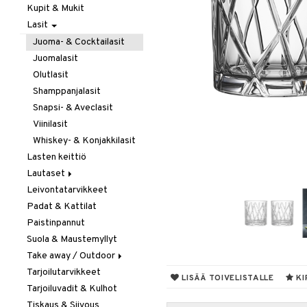
Kupit & Mukit
Kahvi, Tee & Espresso
Lasit
Leivänpaahtimet
Mixerit &
Juoma- & Cocktailasit
Sähkövatkaimet
Juomalasit
Muut koneet
Olutlasit
Vedenkeittimet
Shamppanjalasit
Snapsi- & Aveclasit
Viinilasit
Whiskey- & Konjakkilasit
Lasten keittiö
Lautaset
Leivontatarvikkeet
Asetit
Padat & Kattilat
Ruokalautaset
Paistinpannut
Syvät lautaset
Suola & Maustemyllyt
Take away / Outdoor
Tarjoilutarvikkeet
Eväslaatikot
LISÄÄ TOIVELISTALLE
KI
Tarjoiluvadit & Kulhot
Pullot
Tiskaus & Siivous
Termoskannut