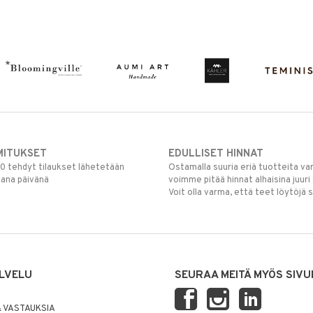
MITUKSET
EDULLISET HINNAT
00 tehdyt tilaukset lähetetään
Ostamalla suuria eriä tuotteita 
mana päivänä
voimme pitää hinnat alhaisina juuri
Voit olla varma, että teet löytöjä 
LVELU
SEURAA MEITÄ MYÖS SIVU
 VASTAUKSIA