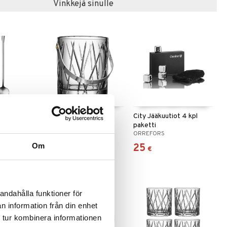
Vinkkejä sinulle
ikka 2 kpl
City Jääastia
City Jääkuutiot 4 kpl
paketti
ORREFORS
ORREFORS
Om
134
25
€
€
andahålla funktioner för
n information från din enhet
 tur kombinera informationen