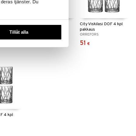
 deras tjänster. Du
City Lasinalunen 4 kpl
City Viskilasi DOF 4 kpl
pakkaus
pakkaus
Tillåt alla
ORREFORS
ORREFORS
40
51
€
€
OF 4 kpl