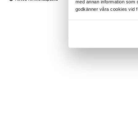
med annan information som du 
Viltit & Peitteet
Ruukut
Vaasit
Lakanat & Tyynyliinat
ITM37-1-XX
godkänner våra cookies vid f
Ulkoilmaelämä
Tyynyt & Peitot
Ulkovalaistus