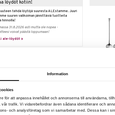
a löydöt kotiin!
isuuteen tehdä löytöjä suuresta ALEstamme. Juuri
mme suuren valikoiman jännittäviä tuotteita
a hinnoilla!
massa 31.8.2026 asti mutta ole nopea -
otteesi voivat päästä loppumaan!
i ale-löydöt »
City Drinkkilus
o tyypillisellä Orrefors-tunteella. Leikkaus lasin
paketti
n ilmeen, ollen rohkean maskuliininen ja samalla
ORREFORS
ssista ilmavalla selvyydellä, muotoilija Martti
Information
20
llilasia. Kestää konepesun.
€
sija 86 mm
cookies
e för att anpassa innehållet och annonserna till användarna, tillh
vår trafik. Vi vidarebefordrar även sådana identifierare och anna
nnons- och analysföretag som vi samarbetar med. Dessa kan i sin